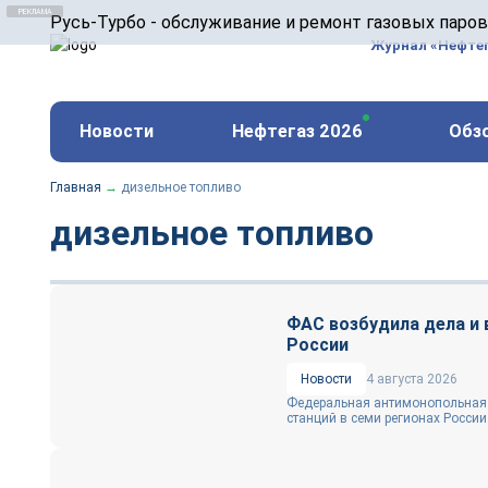
ООО «Русь-Турбо» занимается сервисом газовых и
Русь-Турбо - обслуживание и ремонт газовых паро
оборудования ТЭС, зарубежных поршневых машин и
Журнал «Нефте
и других предприятиях.
https://russturbo.ru/
Реклама. ООО «Русь-Турбо», ИНН 7802588950
Новости
Нефтегаз 2026
Обз
erid: F7NfYUJCUneVdwPs4znf
Главная
→
дизельное топливо
дизельное топливо
ФАС возбудила дела и
России
Новости
4 августа 2026
Федеральная антимонопольная 
станций в семи регионах России