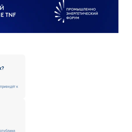
к?
 приведёт к
спублике.