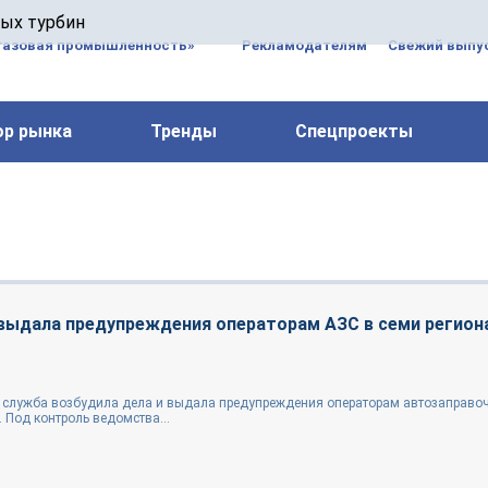
 паровых турбин, комплексным ремонтом, восстановлени
вых турбин
 компрессоров, которые работают на нефтегазовых, неф
газовая промышленность»
Рекламодателям
Свежий выпус
ор рынка
Тренды
Спецпроекты
 выдала предупреждения операторам АЗС в семи регион
служба возбудила дела и выдала предупреждения операторам автозаправо
. Под контроль ведомства...