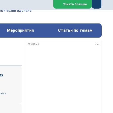
ем, техническим обслуживанием
Узнать больше
техимических, металлургических
к и архив журнала
Перейти на сайт
Закрыть
Мероприятия
Статьи по темам
РЕКЛАМА
ах
чных