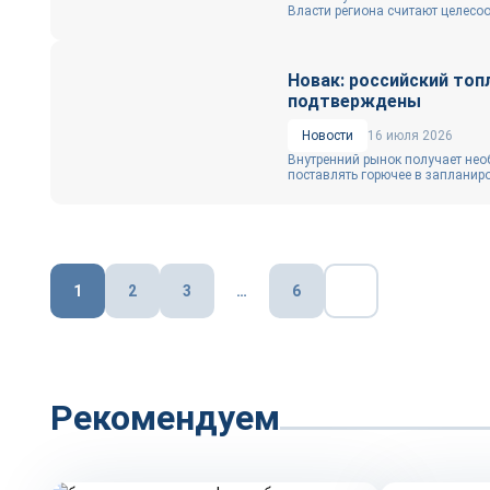
Власти региона считают целесо
Новак: российский топ
подтверждены
Новости
16 июля 2026
Внутренний рынок получает нео
поставлять горючее в запланиро
Пагинация
1
2
3
…
6
записей
Рекомендуем
Репортаж
Тренды