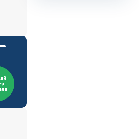
ий
ер
ала