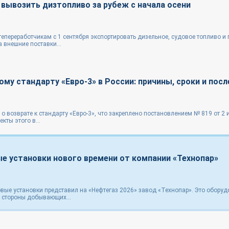
вывозить дизтопливо за рубеж с начала осени
епереработчикам с 1 сентября экспортировать дизельное, судовое топливо и 
 внешние поставки...
ому стандарту «Евро-3» в России: причины, сроки и пос
о возврате к стандарту «Евро-3», что закреплено постановлением № 819 от 2
кты этого в...
 установки нового времени от компании «Технопар»
ые установки представил на «Нефтегаз 2026» завод «Технопар». Это обору
 стороны добывающих...