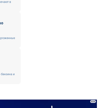
мечают в
иво
едложенные
 бензина и