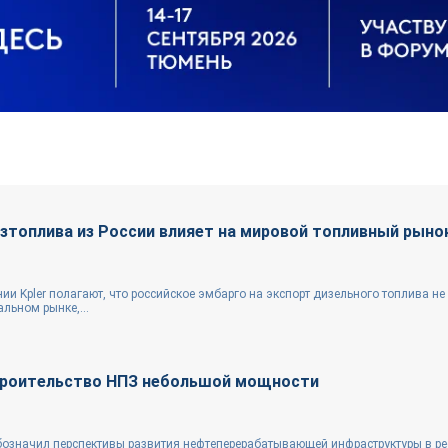
изтоплива из России влияет на мировой топливный рыно
и Kpler полагают, что российское эмбарго на экспорт дизельного топлива не
льном рынке,...
троительство НПЗ небольшой мощности
бозначил перспективы развития нефтеперерабатывающей инфраструктуры в ре