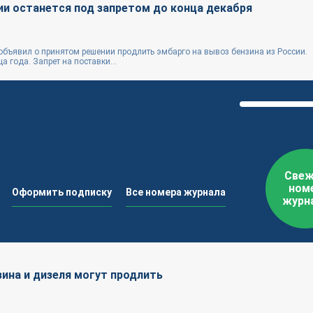
ии останется под запретом до конца декабря
объявил о принятом решении продлить эмбарго на вывоз бензина из России.
 года. Запрет на поставки...
Свеж
ном
Оформить подписку
Все номера журнала
журн
зина и дизеля могут продлить