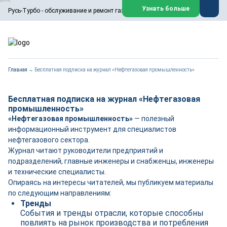
ООО «Русь-Турбо» занимается сервисом газовых и паровых
Узнать больше
Русь-Турбо - обслуживание и ремонт газовых паровых турбин
турбин, комплексным ремонтом, восстановлением,
техническим обслуживанием оборудования ТЭС,
зарубежных поршневых машин и компрессоров, которые
работают на нефтегазовых, нефтехимических,
металлургических и других предприятиях.
https://russturbo.ru/
Реклама. ООО «Русь-Турбо», ИНН 7802588950
Главная
→
Бесплатная подписка на журнал «Нефтегазовая промышленность»
erid: F7NfYUJCUneVdwPs4znf
Перейти на сайт
Закрыть
Бесплатная подписка на журнал «Нефтегазовая
промышленность»
«Нефтегазовая промышленность»
— полезный
информационный инструмент для специалистов
нефтегазового сектора.
Журнал читают руководители предприятий и
подразделений, главные инженеры и снабженцы, инженеры
и технические специалисты.
Опираясь на интересы читателей, мы публикуем материалы
по следующим направлениям:
Тренды
События и тренды отрасли, которые способны
повлиять на рынок производства и потребления