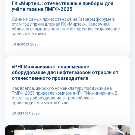
ГК «Миртек»: отечественные приборы для
учёта газа на ПМГФ-2025
Один из самых ярких стендов на Газовом форуме в
этом году принадлежал ГК «Миртек». Красочная
обложка скрывала не менее интересное содержание:
здесь участники...
18 ноября 2025
Репортаж
«РНГ-Инжиниринг»: современное
оборудование для нефтегазовой отрасли от
отечественного производителя
Как всегда, широкую номенклатуру продукции на
ПМГФ-2025 привезла компания «РНГ-Инжиниринг». В
этом году оборудование от российского
производителя можно было...
29 октября 2025