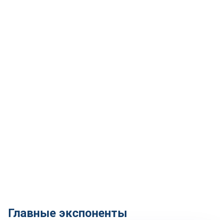
международного газового форума, а также
репортажи об интересных разработках со всей
России. Генеральный партнёр спецпроекта — НПП
"Ирвис".
Главные экспоненты