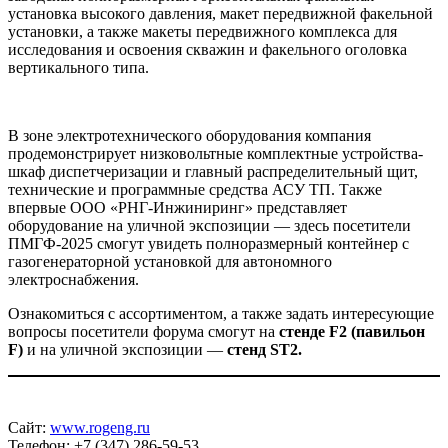
установка высокого давления, макет передвижной факельной
установки, а также макеты передвижного комплекса для
исследования и освоения скважин и факельного оголовка
вертикального типа.
В зоне электротехнического оборудования компания
продемонстрирует низковольтные комплектные устройства-
шкаф диспетчеризации и главный распределительный щит,
технические и программные средства АСУ ТП. Также
впервые ООО «РНГ-Инжиниринг» представляет
оборудование на уличной экспозиции — здесь посетители
ПМГФ-2025 смогут увидеть полноразмерный контейнер с
газогенераторной установкой для автономного
электроснабжения.
Ознакомиться с ассортиментом, а также задать интересующие
вопросы посетители форума смогут на
стенде F2 (павильон
F)
и на уличной экспозиции —
стенд ST2.
Сайт:
www.rogeng.ru
Телефон: +7 (347) 286-59-53