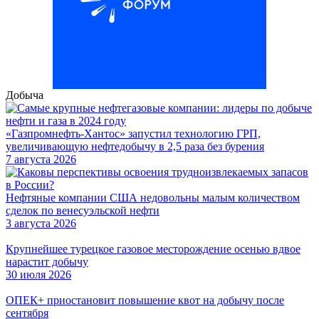
Добыча
«Газпромнефть-Хантос» запустил технологию ГРП,
увеличивающую нефтедобычу в 2,5 раза без бурения
7 августа 2026
Нефтяные компании США недовольны малым количеством
сделок по венесуэльской нефти
3 августа 2026
Крупнейшее турецкое газовое месторождение осенью вдвое
нарастит добычу
30 июля 2026
ОПЕК+ приостановит повышение квот на добычу после
сентября