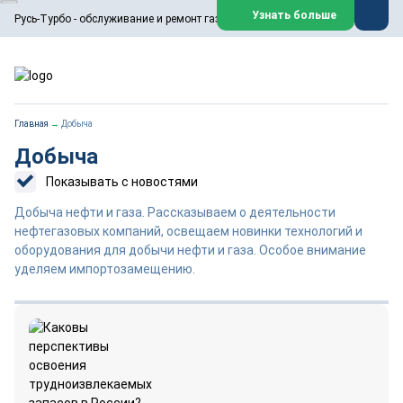
ООО «Русь-Турбо» занимается сервисом газовых и паровых
Узнать больше
Русь-Турбо - обслуживание и ремонт газовых паровых турбин
турбин, комплексным ремонтом, восстановлением,
техническим обслуживанием оборудования ТЭС,
зарубежных поршневых машин и компрессоров, которые
работают на нефтегазовых, нефтехимических,
металлургических и других предприятиях.
https://russturbo.ru/
Реклама. ООО «Русь-Турбо», ИНН 7802588950
Главная
→
Добыча
erid: F7NfYUJCUneVdwPs4znf
Добыча
Перейти на сайт
Закрыть
Показывать с новостями
Добыча нефти и газа. Рассказываем о деятельности
нефтегазовых компаний, освещаем новинки технологий и
оборудования для добычи нефти и газа. Особое внимание
уделяем импортозамещению.