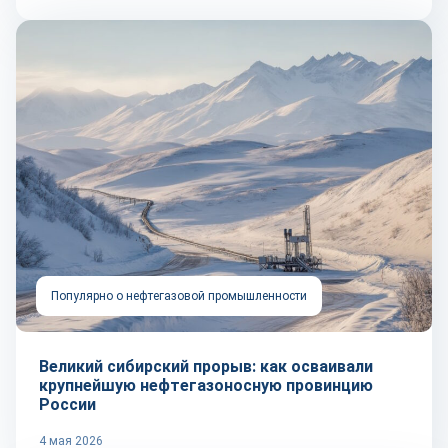
Популярно о нефтегазовой промышленности
Великий сибирский прорыв: как осваивали
крупнейшую нефтегазоносную провинцию
России
4 мая 2026
Репортаж