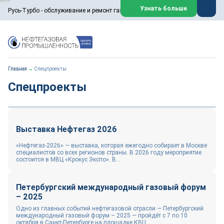
ООО «Русь-Турбо» занимается сервисом газовых и паровых
Узнать больше
Русь-Турбо - обслуживание и ремонт газовых паровых турбин
турбин, комплексным ремонтом, восстановлением,
техническим обслуживанием оборудования ТЭС,
зарубежных поршневых машин и компрессоров, которые
работают на нефтегазовых, нефтехимических,
металлургических и других предприятиях.
https://russturbo.ru/
Реклама. ООО «Русь-Турбо», ИНН 7802588950
Главная
→
Спецпроекты
erid: F7NfYUJCUneVdwPs4znf
Спецпроекты
Перейти на сайт
Закрыть
Выставка Нефтегаз 2026
«Нефтегаз-2026» — выставка, которая ежегодно собирает в Москве
специалистов со всех регионов страны. В 2026 году мероприятие
состоится в МВЦ «Крокус Экспо». В...
Петербургский международный газовый форум
– 2025
Одно из главных событий нефтегазовой отрасли — Петербургский
международный газовый форум – 2025 — пройдёт с 7 по 10
октября в Санкт-Петербурге на площадке КВЦ...