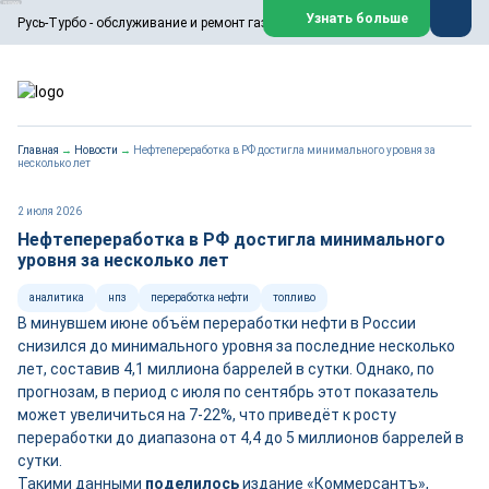
ООО «Русь-Турбо» занимается сервисом газовых и паровых
Узнать больше
Русь-Турбо - обслуживание и ремонт газовых паровых турбин
турбин, комплексным ремонтом, восстановлением,
техническим обслуживанием оборудования ТЭС,
зарубежных поршневых машин и компрессоров, которые
работают на нефтегазовых, нефтехимических,
металлургических и других предприятиях.
https://russturbo.ru/
Реклама. ООО «Русь-Турбо», ИНН 7802588950
Главная
→
Новости
→
Нефтепереработка в РФ достигла минимального уровня за
erid: F7NfYUJCUneVdwPs4znf
несколько лет
Перейти на сайт
Закрыть
2 июля 2026
Нефтепереработка в РФ достигла минимального
уровня за несколько лет
аналитика
нпз
переработка нефти
топливо
В минувшем июне объём переработки нефти в России
снизился до минимального уровня за последние несколько
лет, составив 4,1 миллиона баррелей в сутки. Однако, по
прогнозам, в период с июля по сентябрь этот показатель
может увеличиться на 7-22%, что приведёт к росту
переработки до диапазона от 4,4 до 5 миллионов баррелей в
сутки.
Такими данными
поделилось
издание «Коммерсантъ»,