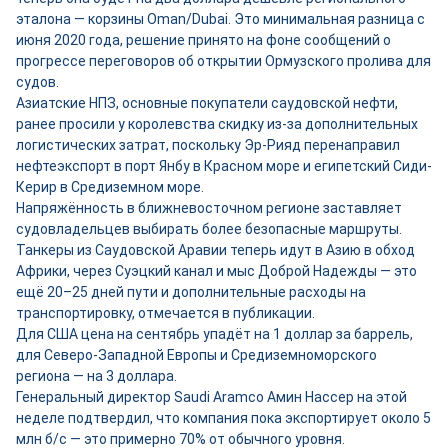
эталона — корзины Oman/Dubai. Это минимальная разница с
июня 2020 года, решение принято на фоне сообщений о
прогрессе переговоров об открытии Ормузского пролива для
судов.
Азиатские НПЗ, основные покупатели саудовской нефти,
ранее просили у королевства скидку из-за дополнительных
логистических затрат, поскольку Эр-Рияд перенаправил
нефтеэкспорт в порт Янбу в Красном море и египетский Сиди-
Керир в Средиземном море.
Напряжённость в ближневосточном регионе заставляет
судовладельцев выбирать более безопасные маршруты.
Танкеры из Саудовской Аравии теперь идут в Азию в обход
Африки, через Суэцкий канал и мыс Доброй Надежды — это
ещё 20–25 дней пути и дополнительные расходы на
транспортировку, отмечается в публикации.
Для США цена на сентябрь упадёт на 1 доллар за баррель,
для Северо-Западной Европы и Средиземноморского
региона — на 3 доллара.
Генеральный директор Saudi Aramco Амин Нассер на этой
неделе подтвердил, что компания пока экспортирует около 5
млн б/с — это примерно 70% от обычного уровня.