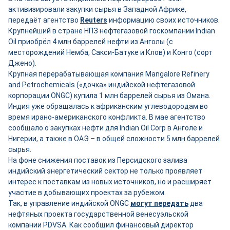
активизировали закупки сырья в Западной Африке,
передаёт агентство
Reuters
информацию своих источников.
Крупнейший в стране НПЗ нефтегазовой госкомпании Indian
Oil приобрёл 4 млн баррелей нефти из Анголы (с
месторождений Немба, Сакси-Батуке и Клов) и Конго (сорт
Джено).
Крупная перерабатывающая компания Mangalore Refinery
and Petrochemicals («дочка» индийской нефтегазовой
корпорации ONGC) купила 1 млн баррелей сырья из Омана.
Индия уже обращалась к африканским углеводородам во
время ирано-американского конфликта. В мае агентство
сообщало о закупках нефти для Indian Oil Corp в Анголе и
Нигерии, а также в ОАЭ – в общей сложности 5 млн баррелей
сырья.
На фоне снижения поставок из Персидского залива
индийский энергетический сектор не только проявляет
интерес к поставкам из новых источников, но и расширяет
участие в добывающих проектах за рубежом.
Так, в управление индийской ONGC
могут передать
два
нефтяных проекта государственной венесуэльской
компании PDVSA. Как сообщил финансовый директор