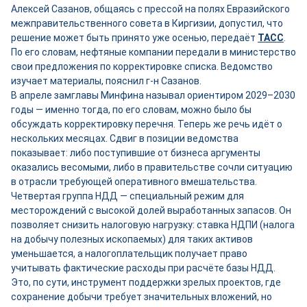
Алексей Сазанов, общаясь с прессой на полях Евразийского
межправительственного совета в Киргизии, допустил, что
решение может быть принято уже осенью, передаёт
ТАСС
.
По его словам, нефтяные компании передали в министерство
свои предложения по корректировке списка. Ведомство
изучает материалы, пояснил г-н Сазанов.
В апреле замглавы Минфина называл ориентиром 2029–2030
годы — именно тогда, по его словам, можно было бы
обсуждать корректировку перечня. Теперь же речь идёт о
нескольких месяцах. Сдвиг в позиции ведомства
показывает: либо поступившие от бизнеса аргументы
оказались весомыми, либо в правительстве сочли ситуацию
в отрасли требующей оперативного вмешательства.
Четвертая группа НДД — специальный режим для
месторождений с высокой долей выработанных запасов. Он
позволяет снизить налоговую нагрузку: ставка НДПИ (налога
на добычу полезных ископаемых) для таких активов
уменьшается, а налогоплательщик получает право
учитывать фактические расходы при расчёте базы НДД.
Это, по сути, инструмент поддержки зрелых проектов, где
сохранение добычи требует значительных вложений, но