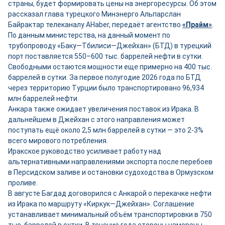
страны, будет формировать цены на энергоресурсы. Об этом
рассказал глава турецкого Минэнерго Альпарслан
Байрактар телеканалу AHaber, передаёт агентство
«Прайм»
.
По данным министерства, на данный момент по
трубопроводу «Баку—Тбилиси—Джейхан» (БТД) в турецкий
порт поставляется 550–600 тыс. баррелей нефти в сутки.
Свободными остаются мощности ещ
е
примерно на 400 тыс.
баррелей в сутки. За первое полугодие 2026 года по БТД
через территорию Турции было транспортировано 96,934
млн баррелей нефти.
Анкара также ожидает увеличения поставок из Ирака. В
дальнейшем в Джейхан с этого направления может
поступать ещё около 2,5 млн баррелей в сутки — это 2-3%
всего мирового потребления.
Иракское руководство усиливает работу над
альтернативными направлениями экспорта после перебоев
в Персидском заливе и остановки судоходства в Ормузском
проливе.
В августе Багдад договорился с Анкарой о перекачке нефти
из Ирака по маршруту «Киркук—Джейхан». Соглашение
устанавливает минимальный объём транспортировки в 750