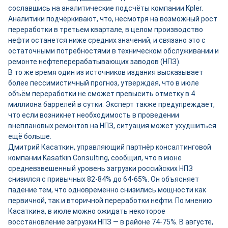
сославшись на аналитические подсчёты компании Kpler.
Аналитики подчёркивают, что, несмотря на возможный рост
переработки в третьем квартале, в целом производство
нефти останется ниже средних значений, и связано это с
остаточными потребностями в техническом обслуживании и
ремонте нефтеперерабатывающих заводов (НПЗ).
В то же время один из источников издания высказывает
более пессимистичный прогноз, утверждая, что в июле
объём переработки не сможет превысить отметку в 4
миллиона баррелей в сутки. Эксперт также предупреждает,
что если возникнет необходимость в проведении
внеплановых ремонтов на НПЗ, ситуация может ухудшиться
ещё больше.
Дмитрий Касаткин, управляющий партнёр консалтинговой
компании Kasatkin Consulting, сообщил, что в июне
средневзвешенный уровень загрузки российских НПЗ
снизился с привычных 82-84% до 64-65%. Он объясняет
падение тем, что одновременно снизились мощности как
первичной, так и вторичной переработки нефти. По мнению
Касаткина, в июле можно ожидать некоторое
восстановление загрузки НПЗ — в районе 74-75%. В августе,