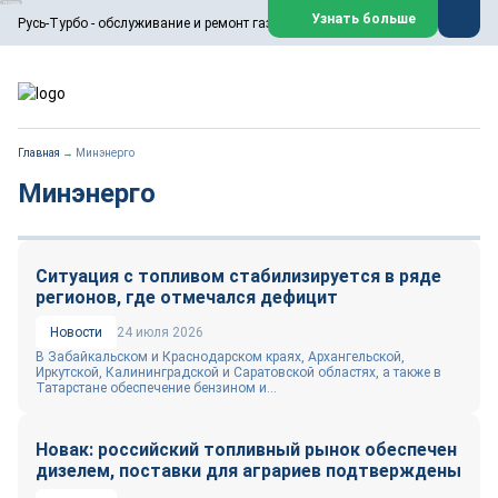
ООО «Русь-Турбо» занимается сервисом газовых и паровых
Узнать больше
Русь-Турбо - обслуживание и ремонт газовых паровых турбин
турбин, комплексным ремонтом, восстановлением,
техническим обслуживанием оборудования ТЭС,
зарубежных поршневых машин и компрессоров, которые
работают на нефтегазовых, нефтехимических,
металлургических и других предприятиях.
https://russturbo.ru/
Реклама. ООО «Русь-Турбо», ИНН 7802588950
Главная
→
Минэнерго
erid: F7NfYUJCUneVdwPs4znf
Минэнерго
Перейти на сайт
Закрыть
Ситуация с топливом стабилизируется в ряде
регионов, где отмечался дефицит
Новости
24 июля 2026
В Забайкальском и Краснодарском краях, Архангельской,
Иркутской, Калининградской и Саратовской областях, а также в
Татарстане обеспечение бензином и...
Новак: российский топливный рынок обеспечен
дизелем, поставки для аграриев подтверждены