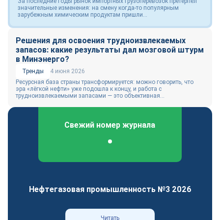
За последние годы рынок импортных грузоперевозок претерпел
значительные изменения: на смену когда-то популярным
зарубежным химическим продуктам пришли...
Решения для освоения трудноизвлекаемых
запасов: какие результаты дал мозговой штурм
в Минэнерго?
Тренды
4 июня 2026
Ресурсная база страны трансформируется: можно говорить, что
эра «лёгкой нефти» уже подошла к концу, и работа с
трудноизвлекаемыми запасами — это объективная...
Свежий номер журнала
Федеральный отраслевой журнал
Нефтегазовая промышленность №3 2026
Читать