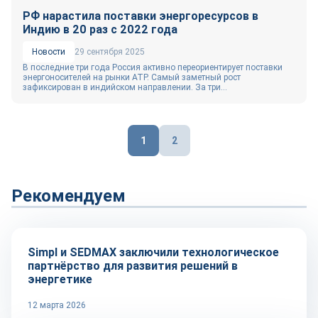
РФ нарастила поставки энергоресурсов в
Индию в 20 раз с 2022 года
Новости
29 сентября 2025
В последние три года Россия активно переориентирует поставки
энергоносителей на рынки АТР. Самый заметный рост
зафиксирован в индийском направлении. За три...
Пагинация
1
2
записей
Рекомендуем
Технологии
Simpl и SEDMAX заключили технологическое
партнёрство для развития решений в
энергетике
12 марта 2026
Репортаж