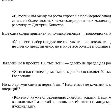
«В России мы ожидаем роста спроса на полимерное завод
свите, на более плотных неконсолидированных коллектор
рассуждает Дмитрий Конюхов.
Ещё одна сфера применения полиакриламида — водоочистка. Р
«У нас есть набор продуктов: коагулянтов и флокулянтов
не сильно представлено, но в мире всё больше и больше
Заявленные в проекте 150 тыс. тонн — далеко не предел для ро
«Хотя в настоящее время ёмкость рынка составляет 40 ты
Гвелесиани.
Но кто должен сделать первый шаг? Нефтегазовые компании, 
операций?
«Конечно, нужна определённая синергия усилий. Наши 
в „пилотных” масштабах, понимают её плюсы и минусы, эк
пусконаладку.