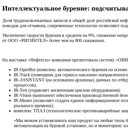
Интеллектуальное бурение: подсчитыв
Доля трудноизвлекаемых запасов в общей доле российской неф
поводов для отчаяния, современные технологии позволяют под
Увеличение скорости бурения в среднем на 9%, снижение непр
от ООО «РИГИНТЕЛ» более чем на 800 скважинах.
На выставке «Нефтегаз» компания презентовала систему «ОВИС
IR-OperBot (комплекс автоматического бурения на основ
IR-Track (помощник для сервиса наклонно направленного
IR-ASSISTANT (на основании архивных данных по отбур
процессов);
IR-Test (управляет жизненным циклом оборудования);
IR-Vision (компонент обеспечения производственной безо
IR-Master (позволяет создать единое информационное пол
реального времени);
комплекс ТПАЗ (технологические противоаварийные защи
«Мы можем устанавливать наш продукт на любые типы бур
автоматизация на буровой установке, но и мониторинг и