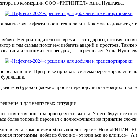
директора по коммерции ООО «РИГИНТЕЛ» Анна Нуштаева.
экономическая эффективность технологии. Как можно доказать, 
руб­лях. Непроизводительное время — это дорого, потому что в
ктор и тем самым помогаем избегать аварий и простоев. Также 
зованием и экономит его ресурс», — перечисляет Анна Нуштаев
е осложнений. При риске прихвата система берёт управление на
й бурильщик.
д мастера буровой (можно просто перепоручить операцию програ
 решение и для нештатных ситуаций.
естит ответственного за проводку скважины. У него будут все и
иться более топовый персонал с полномочиями на принятие сло
редставлены компаниями «большой четвёрки». Но в «РИГИНТЕЛ
ионал программы, добавив бурение «от клиньев до клиньев». 