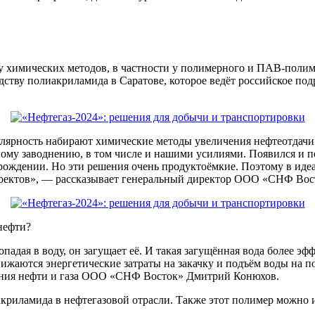
химических методов, в частности у полимерного и ПАВ-полимер
одству полиакриламида в Саратове, которое ведёт российское 
улярность набирают химические методы увеличения нефтеотдачи
му заводнению, в том числе и нашими усилиями. Появился и п
рождении. Но эти решения очень продуктоёмкие. Поэтому в иде
роектов», — рассказывает генеральный директор ООО «СНФ Вос
нефти?
падая в воду, он загущает её. И такая загущённая вода более э
нижаются энергетические затраты на закачку и подъём воды на по
ения нефти и газа ООО «СНФ Восток» Дмитрий Конюхов.
иламида в нефтегазовой отрасли. Также этот полимер можно ис