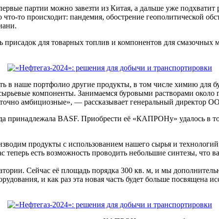
ервые партии можно завезти из Китая, а дальше уже подхватит р
но что‑то происходит: пандемия, обострение геополитической о
иани.
присадок для товарных топлив и компонентов для смазочных м
кать в наше портфолио другие продукты, в том числе химию для 
сырьевые компоненты. Занимаемся буровыми растворами около года
таточно амбициозные», — рассказывает генеральный директор
ода принадлежала BASF. Приобрести её «КАПРОНу» удалось в то
оизводим продукты с использованием нашего сырья и технологий
ас теперь есть возможность проводить небольшие синтезы, что в
ории. Сейчас её площадь порядка 300 кв. м, и мы дополнительн
орудования, и как раз эта новая часть будет больше посвящена и