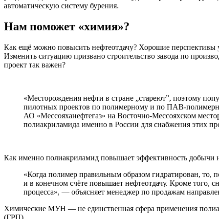
автоматическую систему бурения.
Нам поможет «химия»?
Как ещё можно повысить нефтеотдачу? Хорошие перспективы у 
Изменить ситуацию призвано строительство завода по произв
проект так важен?
«Месторождения нефти в стране „стареют”, поэтому поп
пилотных проектов по полимерному и по ПАВ-полимерно
АО «Мессояханефтегаз» на Восточно-­Мессояхском место
полиакриламида именно в России для снабжения этих п
Как именно полиакриламид повышает эффективность добычи 
«Когда полимер правильным образом гидратирован, то, по
и в конечном счёте повышает нефтеотдачу. Кроме того, с
процесса», — объясняет менеджер по продажам направл
Химические МУН — не единственная сфера применения полиакр
(ГРП).