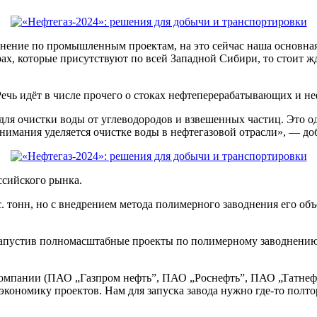
нение по промышленным проектам, на это сейчас наша основная
ах, которые присутствуют по всей Западной Сибири, то стоит ж
ечь идёт в числе прочего о стоках нефтеперерабатывающих и н
 для очистки воды от углеводородов и взвешенных частиц. Это о
 внимания уделяется очистке воды в нефтегазовой отрасли», —
ссийского рынка.
с. тонн, но с внедрением метода полимерного заводнения его об
запустив полномасштабные проекты по полимерному заводнению
компании (ПАО „Газпром нефть”, ПАО „Роснефть”, ПАО „Татнеф
ономику проектов. Нам для запуска завода нужно где‑то полтор