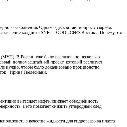
ного заводнения. Однако здесь встаёт вопрос с сырьём.
подразделение холдинга SNF — ООО «СНФ-Восток». Почему этот
 (МУН). В России уже было реализовано несколько
ервый полномасштабный проект, который реализует
але нужно, чтобы было локализовано производство
ток» Ирина Гвелесиани.
ффективно вытесняет нефть, снижает обводнённость
верхность, а это помогает снизить углеродный след
пользовать в качестве жидкости для гидроразрыва пласта