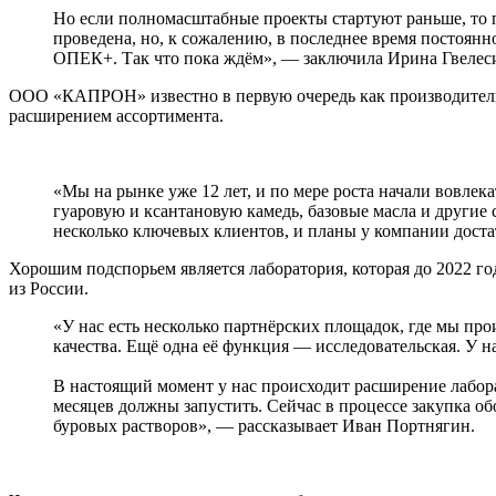
Но если полномасштабные проекты стартуют раньше, то п
проведена, но, к сожалению, в последнее время постоян
ОПЕК+. Так что пока ждём», — заключила Ирина Гвелес
ООО «КАПРОН» известно в первую очередь как производитель 
расширением ассортимента.
«Мы на рынке уже 12 лет, и по мере роста начали вовле
гуаровую и ксантановую камедь, базовые масла и другие 
несколько ключевых клиентов, и планы у компании дос
Хорошим подспорьем является лаборатория, которая до 2022 г
из России.
«У нас есть несколько партнёрских площадок, где мы пр
качества. Ещё одна её функция — исследовательская. У н
В настоящий момент у нас происходит расширение лаборат
месяцев должны запустить. Сейчас в процессе закупка об
буровых растворов», — рассказывает Иван Портнягин.