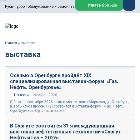
ООО «Русь-Турбо» занимается сервисом газовых и паровых
Узнать больше
Русь-Турбо - обслуживание и ремонт газовых паровых турбин
турбин, комплексным ремонтом, восстановлением,
техническим обслуживанием оборудования ТЭС,
зарубежных поршневых машин и компрессоров, которые
работают на нефтегазовых, нефтехимических,
металлургических и других предприятиях.
https://russturbo.ru/
Реклама. ООО «Русь-Турбо», ИНН 7802588950
Главная
→
выставка
erid: F7NfYUJCUneVdwPs4znf
выставка
Перейти на сайт
Закрыть
Осенью в Оренбурге пройдёт XIX
специализированная выставка-форум «Газ.
Нефть. Оренбуржье»
Новости
20 июля 2026
С 9 по 11 сентября 2026 года в мегамолле «Мармелад» (Оренбург,
Шарлыкское шоссе, 1/2) состоится выставка-форум «Газ. Нефть.
Оренбуржье». Организаторами...
В Сургуте состоится 31-я международная
выставка нефтегазовых технологий «Сургут.
Нефть и Газ – 2026»