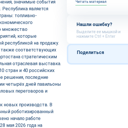
нения, значимые события
Читать материал
. Республика является
раны: топливно-
экономического
Нашли ошибку?
но множество
Выделите ее мышкой и
риятий, которые
нажмите Ctrl + Enter
й республикой на продажу.
 а также соответствующих
Поделиться
ортостана стратегическим
альная отраслевая выставка.
10 стран и 40 российских
е решения, последние
нии четырёх дней павильоны
еловых переговоров и
к новых производств. В
очный роботизированный
ено начало работе
8 мая 2026 года на