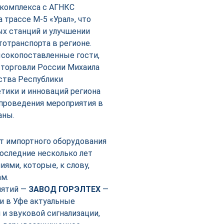
 комплекса с АГНКС
 трассе М-5 «Урал», что
ых станций и улучшении
отранспорта в регионе.
сокопоставленные гости,
торговли России Михаила
ства Республики
тики и инноваций региона
 проведения мероприятия в
аны.
от импортного оборудования
последние несколько лет
ями, которые, к слову,
ам.
иятий —
ЗАВОД ГОРЭЛТЕХ
—
и в Уфе актуальные
и звуковой сигнализации,