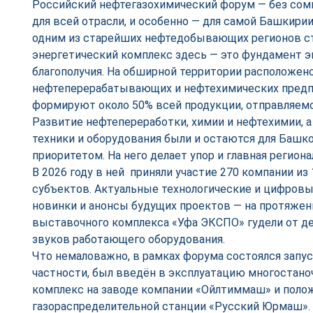
Российский нефтегазохимический форум — без сом
для всей отрасли, и особенно — для самой Башкирии
одним из старейших нефтедобывающих регионов ст
энергетический комплекс здесь — это фундамент 
благополучия. На обширной территории расположе
нефтеперерабатывающих и нефтехимических предп
формируют около 50% всей продукции, отправляемо
Развитие нефтепереработки, химии и нефтехимии,
техники и оборудования были и остаются для Башк
приоритетом. На него делает упор и главная регион
В 2026 году в ней приняли участие 270 компании из 
субъектов. Актуальные технологические и цифровы
новинки и анонсы будущих проектов — на протяже
выставочного комплекса «Уфа ЭКСПО» гудели от д
звуков работающего оборудования.
Что немаловажно, в рамках форума состоялся запус
частности, был введён в эксплуатацию многостан
комплекс на заводе компании «Ойлтиммаш» и полож
газораспределительной станции «Русский Юрмаш». 2