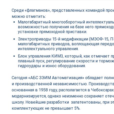
Среди «флагманов», представленных командой прои
можно отметить:
Малогабаритный многооборотный интеллектуаль
возможностью получения на базе него прямоход
установке прямоходной приставки.
Электроприводы 15-й модификации (МЭОФ-15, ПЭ
малогабаритных приводов, воплощающая передо
интеллектуального управления.
Блок управления КИМ3, который, как отмечает п
плавный пуск, регулирование скорости и тормо
гидроудары и износ оборудования.
Сегодня «АБС ЗЭИМ Автоматизация» обладает полн
и производственной независимостью. Производств
основанная в 1958 году, располагается в Чебоксара
модернизируется, однако неизменно сохраняет от
школу. Новейшие разработки запатентованы, при э
комплектующих не превышает 5%.