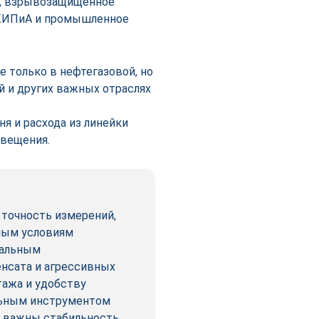
и, взрывозащищенное
 КИПиА и промышленное
 только в нефтегазовой, но
й и других важных отраслях
я и расхода из линейки
свещения.
точность измерений,
ным условиям
мальным
енсата и агрессивных
тажа и удобству
льным инструментом
е важны стабильность