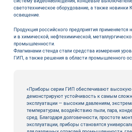
систему видеонаблюдения, концевые выключател
светотехническое оборудование, а также новинки
освещение.
Продукция российского предприятия применяется не
и в химической, нефтехимической, металлургическо
промышленности.
Флагманами стенда стали средства измерения уровн
ГИП, а также решения в области промышленного о
«Приборы серии ГИП обеспечивают высокую 
демонстрируют устойчивость к самым слож
эксплуатации — высоким давлениям, экстре
температурам, воздействию пыли, пара, конд
сред. Благодаря долговечности, простоте мон
эксплуатации, приборы становятся универса
для различных отраслей промышленности, гд