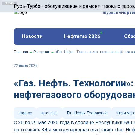
ООО «Русь-Турбо» занимается сервисом газовых и
Русь-Турбо - обслуживание и ремонт газовых паро
оборудования ТЭС, зарубежных поршневых машин и
Журнал «Нефте
и других предприятиях.
https://russturbo.ru/
Реклама. ООО «Русь-Турбо», ИНН 7802588950
Новости
Нефтегаз 2026
Обз
erid: F7NfYUJCUneVdwPs4znf
Главная
→
Репортаж
→
«Газ. Нефть. Технологии»: новинки нефтегазо
22 июня 2026
«Газ. Нефть. Технологии»:
нефтегазового оборудова
важное
выставка
Газ. Нефть. Технологии
Итоги мер
С 26 по 29 мая 2026 года в столице Республики Баш
состоялись 34-я международная выставка «Газ. Неф