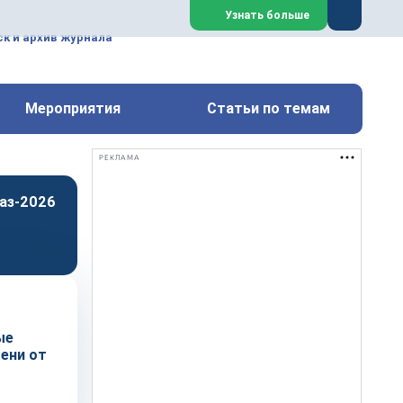
ем, техническим обслуживанием
Узнать больше
техимических, металлургических
к и архив журнала
Перейти на сайт
Закрыть
Мероприятия
Статьи по темам
РЕКЛАМА
аз-2026
ые
ени от