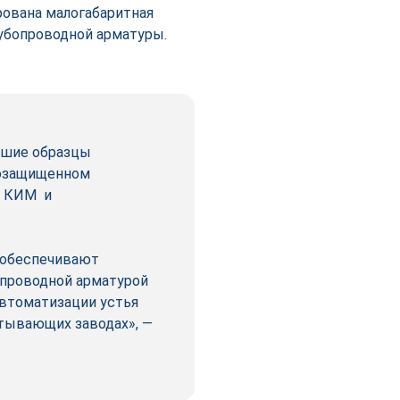
рована малогабаритная
рубопроводной арматуры.
йшие образцы
возащищенном
я КИМ и
 обеспечивают
опроводной арматурой
автоматизации устья
атывающих заводах», —