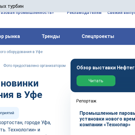
 паровых турбин, комплексным ремонтом, восстановлени
вых турбин
 компрессоров, которые работают на нефтегазовых, неф
газовая промышленность»
Рекламодателям
Свежий выпус
ор рынка
Тренды
Спецпроекты
вого оборудования в Уфе
Фото предоставлено организатором
Обзор выставки Нефтег
 новинки
Читать
ния в Уфе
Репортаж
Промышленные паров
оприятий
установки нового врем
кортостан, городе Уфа,
компании «Технопар»
ть. Технологии» и