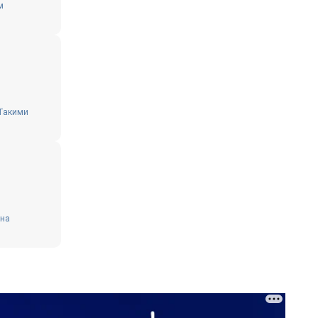
м
 Такими
 на