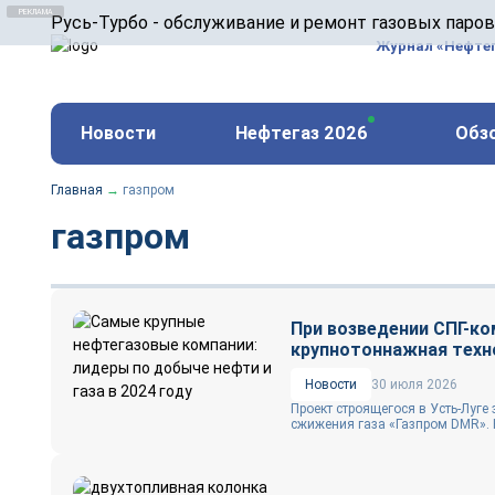
ООО «Русь-Турбо» занимается сервисом газовых и
Русь-Турбо - обслуживание и ремонт газовых паро
оборудования ТЭС, зарубежных поршневых машин и
Журнал «Нефте
и других предприятиях.
https://russturbo.ru/
Реклама. ООО «Русь-Турбо», ИНН 7802588950
Новости
Нефтегаз 2026
Обз
erid: F7NfYUJCUneVdwPs4znf
Главная
→
газпром
газпром
При возведении СПГ-ко
крупнотоннажная техн
Новости
30 июля 2026
Проект строящегося в Усть-Луг
сжижения газа «Газпром DMR». 