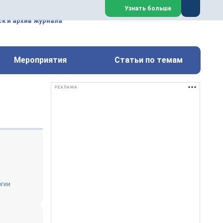
ем, техническим обслуживанием
Узнать больше
техимических, металлургических
к и архив журнала
Перейти на сайт
Закрыть
Мероприятия
Статьи по темам
РЕКЛАМА
огии