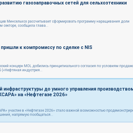
 развитию газозаправочных сетей для сельхозтехники
яцев Минсельхоз рассчитывает сформировать программу наращивания доли
м секторе, сообщила глава...
 пришли к компромиссу по сделке с NIS
ерский концерн MOL добились принципиального согласия по условиям продаж
 («Нефтяная индустрия...
й инфраструктуры до умного управления производством
КСАРА» на «Нефтегазе 2026»
РА» участие в «Нефтегазе 2026» стало важной возможностью продемонстрир
шения, напрямую пообщаться...