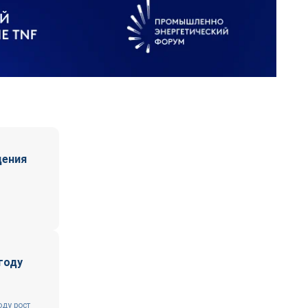
дения
году
оду рост