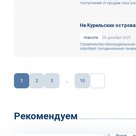
поступлений от продаж газа сост
На Курильских острова
Новости
28 декабря 2025
Строительство Малокурильской 
опробуют газодизельный генерат
Пагинация
1
2
3
…
10
записей
Рекомендуем
Репортаж
Рынок