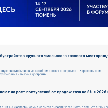
обустройство крупного ямальского газового месторож
запуск газодобычи на масштабном проекте «Газпрома» — Харасавэйском
у компания намерена достроить...
вают на рост поступлений от продаж газа на 8% в 2026 
ления АО «Газпром» Фамил Садыгов выразил уверенность в том, что в 2026 г