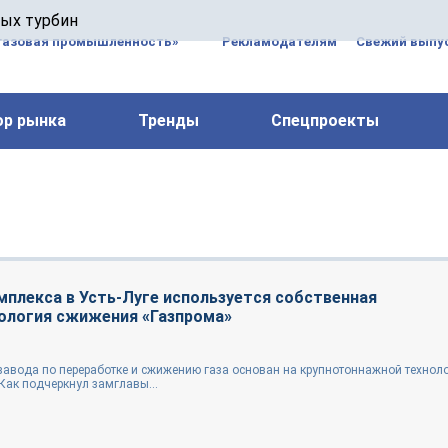
 паровых турбин, комплексным ремонтом, восстановлени
вых турбин
 компрессоров, которые работают на нефтегазовых, неф
газовая промышленность»
Рекламодателям
Свежий выпус
ор рынка
Тренды
Спецпроекты
мплекса в Усть-Луге используется собственная
ология сжижения «Газпрома»
е завода по переработке и сжижению газа основан на крупнотоннажной технол
Как подчеркнул замглавы...