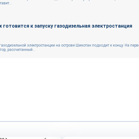
авит...
х готовится к запуску газодизельная электростанция
газодизельной электростанции на острове Шикотан подходит к концу. На перв
ор, рассчитанный...
Репортаж