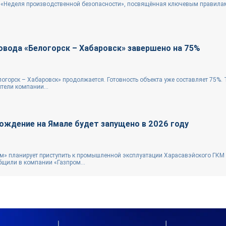
 «Неделя производственной безопасности», посвящённая ключевым правила
овода «Белогорск – Хабаровск» завершено на 75%
логорск – Хабаровск» продолжается. Готовность объекта уже составляет 75%.
тели компании...
ождение на Ямале будет запущено в 2026 году
ом» планирует приступить к промышленной эксплуатации Харасавэйского ГКМ
бщили в компании «Газпром...