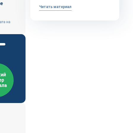
ие
Читать материал
ата на
ий
ер
ала