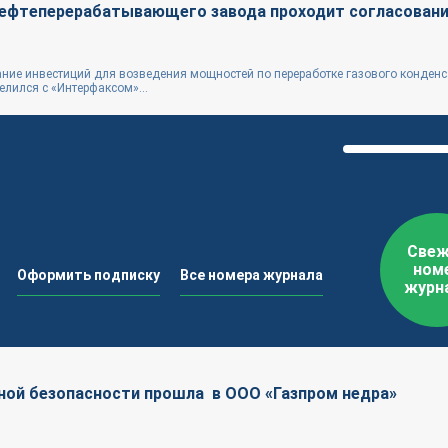
нефтеперерабатывающего завода проходит согласован
ние инвестиций для возведения мощностей по переработке газового конденс
лился с «Интерфаксом»...
Свеж
ном
Оформить подписку
Все номера журнала
журн
ной безопасности прошла в ООО «Газпром недра»