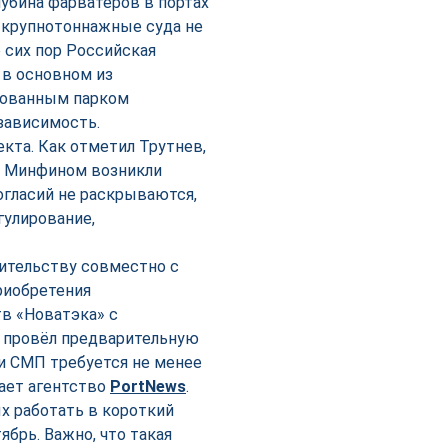
убина фарватеров в портах
на крупнотоннажные суда не
о сих пор Российская
 в основном из
рованным парком
зависимость.
кта. Как отметил Трутнев,
и Минфином возникли
огласий не раскрываются,
гулирование,
ительству совместно с
риобретения
тв «Новатэка» с
 провёл предварительную
и СМП требуется не менее
щает агентство
PortNews
.
х работать в короткий
брь. Важно, что такая