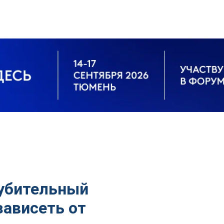
лубительный
зависеть от