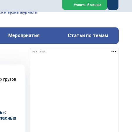
ем, техническим обслуживанием
Узнать больше
техимических, металлургических
к и архив журнала
Перейти на сайт
Закрыть
Мероприятия
Статьи по темам
РЕКЛАМА
ь»:
пасных