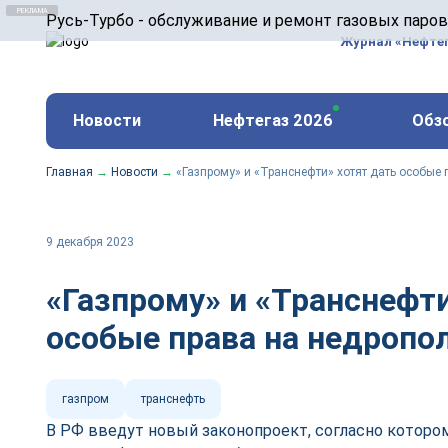
ООО «Русь-Турбо» занимается сервисом газовых и
Русь-Турбо - обслуживание и ремонт газовых паро
оборудования ТЭС, зарубежных поршневых машин и
Журнал «Нефте
и других предприятиях.
https://russturbo.ru/
Реклама. ООО «Русь-Турбо», ИНН 7802588950
Новости
Нефтегаз 2026
Обз
erid: F7NfYUJCUneVdwPs4znf
Главная
→
Новости
→
«Газпрому» и «Транснефти» хотят дать особые
9 декабря 2023
«Газпрому» и «Транснефти
особые права на недропо
газпром
транснефть
В РФ введут новый законопроект, согласно которо