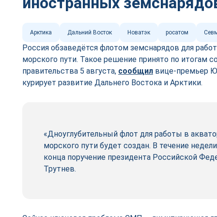
иностранных земснарядо
Арктика
Дальний Восток
Новатэк
росатом
Севм
Россия обзаведётся флотом земснарядов для работ
морского пути. Такое решение принято по итогам 
правительства 5 августа,
сооб
щ
ил
вице-премьер Юр
курирует развитие Дальнего Востока и Арктики.
«Дноуглубительный флот для работы в акват
морского пути будет создан. В течение неде
конца поручение президента Российской Феде
Трутнев.