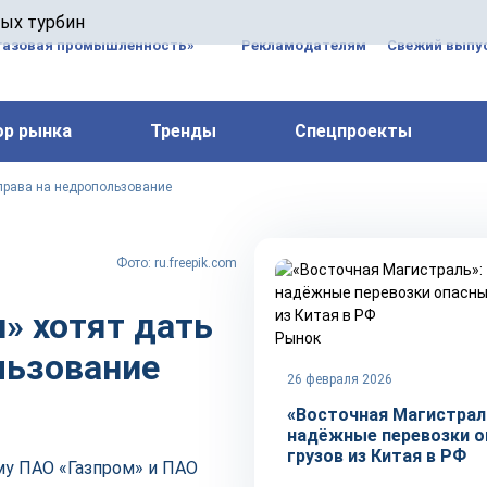
 паровых турбин, комплексным ремонтом, восстановлени
вых турбин
 компрессоров, которые работают на нефтегазовых, неф
газовая промышленность»
Рекламодателям
Свежий выпус
ор рынка
Тренды
Спецпроекты
 права на недропользование
Фото: ru.freepik.com
» хотят дать
Рынок
льзование
26 февраля 2026
«Восточная Магистрал
надёжные перевозки о
грузов из Китая в РФ
му ПАО «Газпром» и ПАО