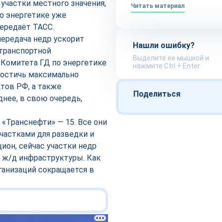
участки местного значения,
Читать материал
о энергетике уже
передаёт ТАСС.
ередача недр ускорит
Нашли ошибку?
етранспортной
Выделите ее мышкой и
 Комитета ГД по энергетике
нажмите Ctrl + Enter
 достичь максимально
тов РФ, а также
Поделиться
нее, в свою очередь,
 «Транснефти» — 15. Все они
частками для разведки и
ион, сейчас участки недр
 ж/д инфраструктуры. Как
ганизаций сокращается в