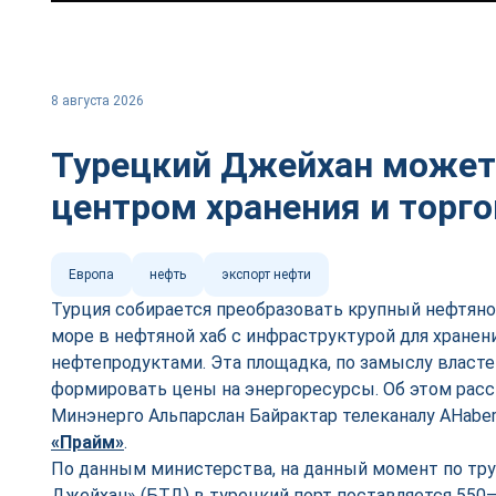
8 августа 2026
Турецкий Джейхан может
центром хранения и торг
Европа
нефть
экспорт нефти
Турция собирается преобразовать крупный нефтян
море в нефтяной хаб с инфраструктурой для хранен
нефтепродуктами. Эта площадка, по замыслу власте
формировать цены на энергоресурсы. Об этом расс
Минэнерго Альпарслан Байрактар телеканалу AHaber
«Прайм»
.
По данным министерства, на данный момент по тр
Джейхан» (БТД) в турецкий порт поставляется 550–