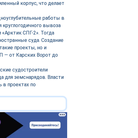
иленный корпус, что делает
дноуглубительные работы в
я круглогодичного вывоза
 «Арктик СПГ-2». Тогда
остранные суда. Создание
такие проекты, но и
 — от Карских Ворот до
вские судостроители
а для земснарядов. Власти
 в проектах по