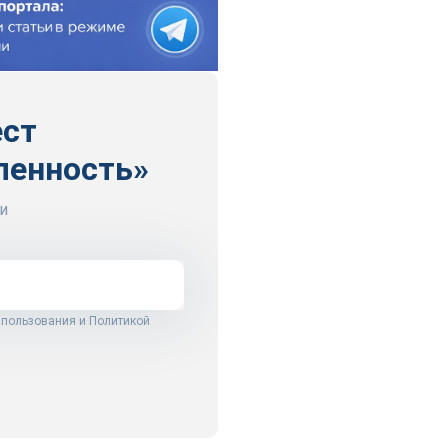
ест
ленность»
и
 пользования
и
Политикой