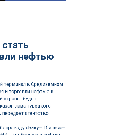
 стать
овли нефтью
ой терминал в Средиземном
ия и торговли нефтью и
й страны, будет
казал глава турецкого
, передаёт агентство
убопроводу «Баку—Тбилиси—
600 тыс. баррелей нефти в