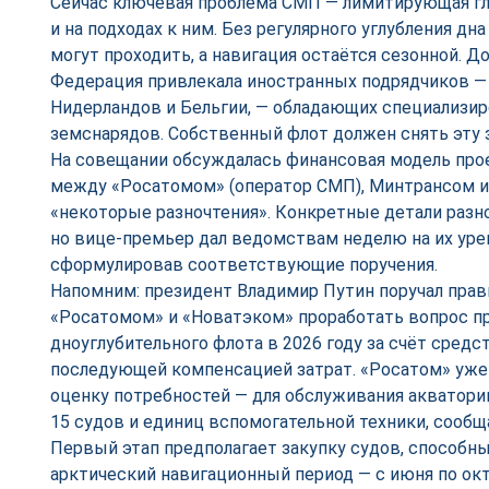
Сейчас ключевая проблема СМП — лимитирующая гл
и на подходах к ним. Без регулярного углубления д
могут проходить, а навигация остаётся сезонной. Д
Федерация привлекала иностранных подрядчиков —
Нидерландов и Бельгии, — обладающих специализи
земснарядов. Собственный флот должен снять эту 
На совещании обсуждалась финансовая модель прое
между «Росатомом» (оператор СМП), Минтрансом 
«некоторые разночтения». Конкретные детали разн
но вице-премьер дал ведомствам неделю на их уре
сформулировав соответствующие поручения.
Напомним: президент Владимир Путин поручал прав
«Росатомом» и «Новатэком» проработать вопрос п
дноуглубительного флота в 2026 году за счёт средс
последующей компенсацией затрат. «Росатом» уже
оценку потребностей — для обслуживания акватори
15 судов и единиц вспомогательной техники, сооб
Первый этап предполагает закупку судов, способны
арктический навигационный период — с июня по октя