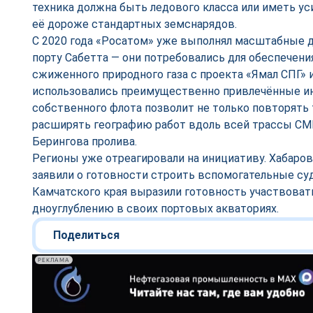
техника должна быть ледового класса или иметь ус
её дороже стандартных земснарядов.
С 2020 года «Росатом» уже выполнял масштабные 
порту Сабетта — они потребовались для обеспечени
сжиженного природного газа с проекта «Ямал СПГ» и
использовались преимущественно привлечённые ин
собственного флота позволит не только повторять 
расширять географию работ вдоль всей трассы СМП
Берингова пролива.
Регионы уже отреагировали на инициативу. Хабаро
заявили о готовности строить вспомогательные суд
Камчатского края выразили готовность участвовать
дноуглублению в своих портовых акваториях.
Поделиться
РЕКЛАМА