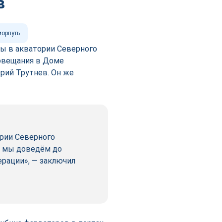
в
орпуть
ы в акватории Северного
совещания в Доме
ий Трутнев. Он же
ории Северного
ли мы доведём до
рации», — заключил