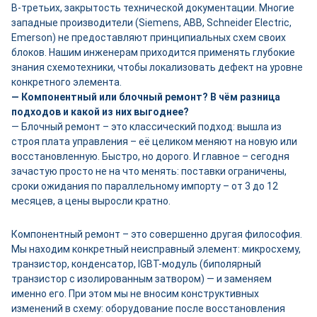
В-третьих, закрытость технической документации. Многие
западные производители (Siemens, ABB, Schneider Electric,
Emerson) не предоставляют принципиальных схем своих
блоков. Нашим инженерам приходится применять глубокие
знания схемотехники, чтобы локализовать дефект на уровне
конкретного элемента.
— Компонентный или блочный ремонт? В чём разница
подходов и какой из них выгоднее?
— Блочный ремонт – это классический подход: вышла из
строя плата управления – её целиком меняют на новую или
восстановленную. Быстро, но дорого. И главное – сегодня
зачастую просто не на что менять: поставки ограничены,
сроки ожидания по параллельному импорту – от 3 до 12
месяцев, а цены выросли кратно.
Компонентный ремонт – это совершенно другая философия.
Мы находим конкретный неисправный элемент: микросхему,
транзистор, конденсатор, IGBT-модуль (биполярный
транзистор с изолированным затвором) — и заменяем
именно его. При этом мы не вносим конструктивных
изменений в схему: оборудование после восстановления