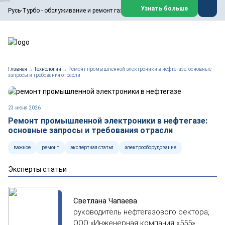
ООО «Русь-Турбо» занимается сервисом газовых и паровых
Узнать больше
Русь-Турбо - обслуживание и ремонт газовых паровых турбин
турбин, комплексным ремонтом, восстановлением,
техническим обслуживанием оборудования ТЭС,
зарубежных поршневых машин и компрессоров, которые
работают на нефтегазовых, нефтехимических,
металлургических и других предприятиях.
https://russturbo.ru/
Реклама. ООО «Русь-Турбо», ИНН 7802588950
Главная
→
Технологии
→
Ремонт промышленной электроники в нефтегазе: основные
erid: F7NfYUJCUneVdwPs4znf
запросы и требования отрасли
Перейти на сайт
Закрыть
23 июня 2026
Ремонт промышленной электроники в нефтегазе:
основные запросы и требования отрасли
важное
ремонт
экспертная статья
электрооборудование
Эксперты статьи
Светлана Чапаева
руководитель нефтегазового сектора,
ООО «Инженерная компания «555»