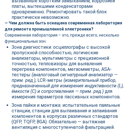
вызванные коротким замыканием, коррозией
платы, вытекшими конденсаторами
одновременно. Ремонтировать такой блок
практически невозможно.
— Чем должна быть оснащена современная лаборатория
для ремонта промышленной электроники?
Современная лаборатория – это, прежде всего, несколько
функциональных зон.
Зона диагностики: осциллографы с высокой
пропускной способностью, логические
анализаторы, мультиметры с прецизионной
точностью, тепловизоры для выявления
перегрева компонентов, мегаомметры, ASA-
тестеры
(аналоговый сигнатурный анализатор —
прим. ред.)
, LCR-метры
(измерительный прибор,
предназначенный для измерения индуктивности (L),
ёмкости (C) и сопротивления — прим. ред.)
для
измерения параметров пассивных компонентов.
Зона пайки и монтажа: испытательные паяльные
станции, станции для выпаивания и запаивания
компонентов в корпусах различных стандартов
(QFP, TQFP, BGA). Обязательно — вытяжная
вентиляция с многоступенчатой фильтрацией.