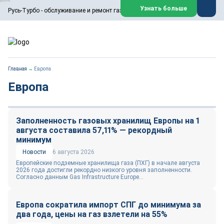
ООО «Русь-Турбо» занимается сервисом газовых и паровых
Узнать больше
Русь-Турбо - обслуживание и ремонт газовых паровых турбин
турбин, комплексным ремонтом, восстановлением,
техническим обслуживанием оборудования ТЭС,
зарубежных поршневых машин и компрессоров, которые
работают на нефтегазовых, нефтехимических,
металлургических и других предприятиях.
https://russturbo.ru/
Реклама. ООО «Русь-Турбо», ИНН 7802588950
Главная
→
Европа
erid: F7NfYUJCUneVdwPs4znf
Европа
Перейти на сайт
Закрыть
Заполненность газовых хранилищ Европы на 1
августа составила 57,11% — рекордный
минимум
Новости
6 августа 2026
Европейские подземные хранилища газа (ПХГ) в начале августа
2026 года достигли рекордно низкого уровня заполненности.
Согласно данным Gas Infrastructure Europe...
Европа сократила импорт СПГ до минимума за
два года, цены на газ взлетели на 55%