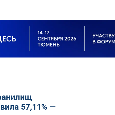
хранилищ
авила 57,11% —