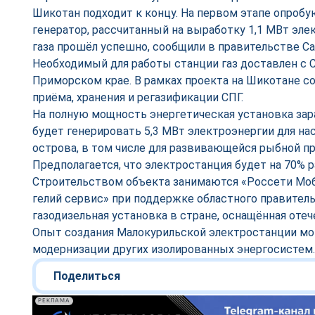
Шикотан подходит к концу. На первом этапе опроб
генератор, рассчитанный на выработку 1,1 МВт эле
газа прошёл успешно, сообщили в правительстве Са
Необходимый для работы станции газ доставлен с 
Приморском крае. В рамках проекта на Шикотане с
приёма, хранения и регазификации СПГ.
На полную мощность энергетическая установка зара
будет генерировать 5,3 МВт электроэнергии для на
острова, в том числе для развивающейся рыбной 
Предполагается, что электростанция будет на 70% р
Строительством объекта занимаются «Россети Моб
гелий сервис» при поддержке областного правитель
газодизельная установка в стране, оснащённая от
Опыт создания Малокурильской электростанции мо
модернизации других изолированных энергосистем.
Поделиться
РЕКЛАМА