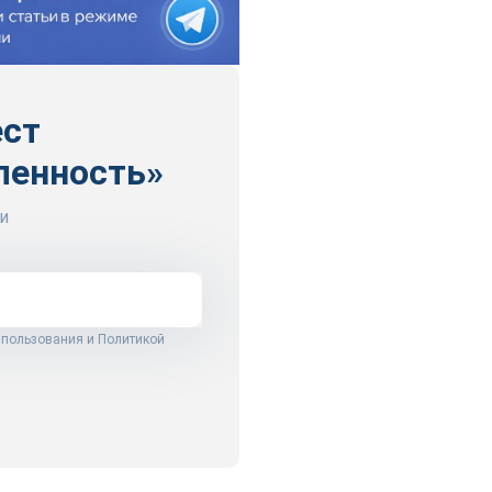
ест
ленность»
и
 пользования
и
Политикой