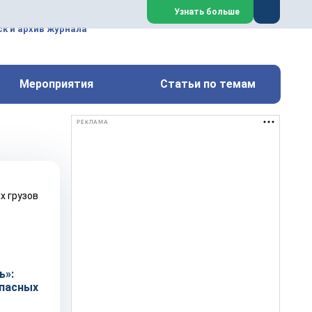
ем, техническим обслуживанием
Узнать больше
техимических, металлургических
к и архив журнала
Перейти на сайт
Закрыть
Мероприятия
Статьи по темам
РЕКЛАМА
ь»:
пасных