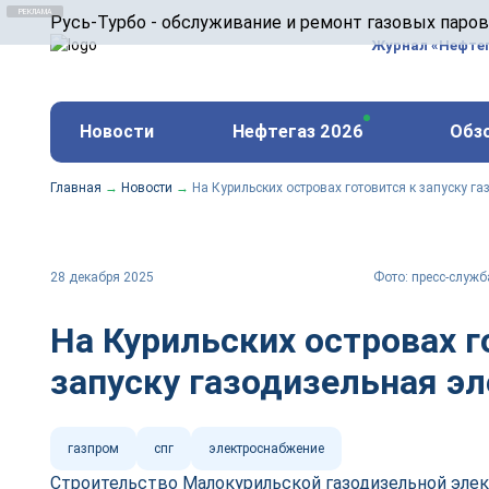
ООО «Русь-Турбо» занимается сервисом газовых и
Русь-Турбо - обслуживание и ремонт газовых паро
оборудования ТЭС, зарубежных поршневых машин и
Журнал «Нефте
и других предприятиях.
https://russturbo.ru/
Реклама. ООО «Русь-Турбо», ИНН 7802588950
Новости
Нефтегаз 2026
Обз
erid: F7NfYUJCUneVdwPs4znf
Главная
→
Новости
→
На Курильских островах готовится к запуску г
28 декабря 2025
Фото: пресс-служб
На Курильских островах г
запуску газодизельная э
газпром
спг
электроснабжение
Строительство Малокурильской газодизельной элек