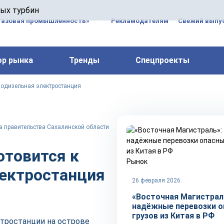
 паровых турбин, комплексным ремонтом, восстановлени
вых турбин
 компрессоров, которые работают на нефтегазовых, неф
газовая промышленность»
Рекламодателям
Свежий выпус
ор рынка
Тренды
Спецпроекты
азодизельная электростанция
а правительства Сахалинской области
отовится к
Рынок
лектростанция
26 февраля 2026
«Восточная Магистрал
надёжные перевозки о
грузов из Китая в РФ
тростанции на острове