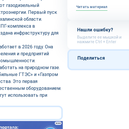
уют газодизельный
Читать материал
ктроэнергии. Первый пуск
халинской области.
СПГ-комплекса в
Нашли ошибку?
оздана инфраструктуру для
Выделите ее мышкой и
нажмите Ctrl + Enter
ботает в 2026 году. Она
селения и предприятий
Поделиться
промышленности.
аботать на природном газе.
ильные ГТЭС» и «Газпром
ства. Это первая
ечественным оборудованием.
гут использовать при