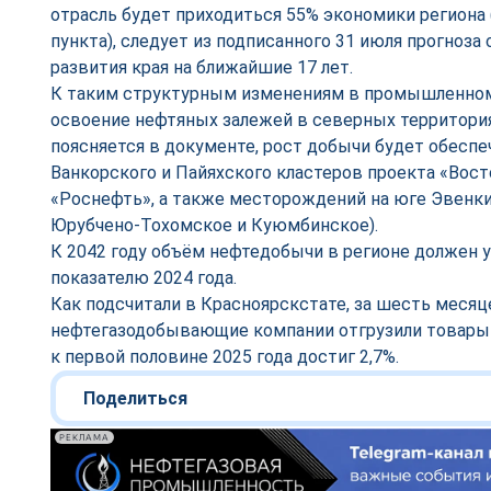
отрасль будет приходиться 55% экономики региона 
пункта), следует из подписанного 31 июля прогноз
развития края на ближайшие 17 лет.
К таким структурным изменениям в промышленно
освоение нефтяных залежей в северных территория
поясняется в документе, рост добычи будет обеспе
Ванкорского и Пайяхского кластеров проекта «Вост
«Роснефть», а также месторождений на юге Эвенки
Юрубчено-Тохомское и Куюмбинское).
К 2042 году объём нефтедобычи в регионе должен ув
показателю 2024 года.
Как подсчитали в Красноярскстате, за шесть месяц
нефтегазодобывающие компании отгрузили товары н
к первой половине 2025 года достиг 2,7%.
Поделиться
РЕКЛАМА