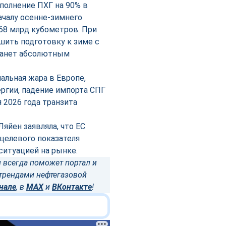
полнение ПХГ на 90% в
началу осенне-зимнего
68 млрд кубометров. При
шить подготовку к зиме с
станет абсолютным
альная жара в Европе,
ергии, падение импорта СПГ
я 2026 года транзита
яйен заявляла, что ЕС
целевого показателя
ситуацией на рынке.
 всегда поможет портал и
трендами нефтегазовой
нале
, в
MAX
и
ВКонтакте
!