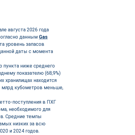
ле августа 2026 года
 Согласно данным
Gas
ста уровень запасов
 данной даты с момента
о пункта ниже среднего
однему показателю (68,9%)
их хранилищах находится
,3 млрд кубометров меньше,
нетто-поступления в ПХГ
ма, необходимого для
ов. Средние темпы
самых низких за всю
20 и 2024 годов.