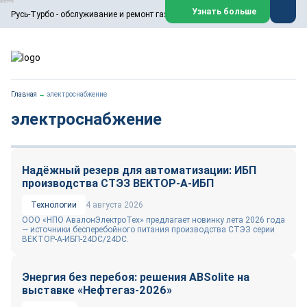
ООО «Русь-Турбо» занимается сервисом газовых и паровых
Узнать больше
Русь-Турбо - обслуживание и ремонт газовых паровых турбин
турбин, комплексным ремонтом, восстановлением,
техническим обслуживанием оборудования ТЭС,
зарубежных поршневых машин и компрессоров, которые
работают на нефтегазовых, нефтехимических,
металлургических и других предприятиях.
https://russturbo.ru/
Реклама. ООО «Русь-Турбо», ИНН 7802588950
Главная
→
электроснабжение
erid: F7NfYUJCUneVdwPs4znf
электроснабжение
Перейти на сайт
Закрыть
Надёжный резерв для автоматизации: ИБП
производства СТЭЗ ВЕКТОР-А-ИБП
Технологии
4 августа 2026
ООО «НПО АвалонЭлектроТех» предлагает новинку лета 2026 года
— источники бесперебойного питания производства СТЭЗ серии
ВЕКТОР-А-ИБП-24DC/24DC.
Энергия без перебоя: решения ABSolite на
выставке «Нефтегаз-2026»