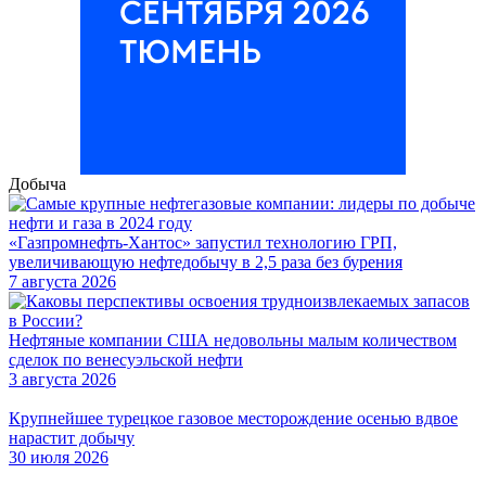
Добыча
«Газпромнефть-Хантос» запустил технологию ГРП,
увеличивающую нефтедобычу в 2,5 раза без бурения
7 августа 2026
Нефтяные компании США недовольны малым количеством
сделок по венесуэльской нефти
3 августа 2026
Крупнейшее турецкое газовое месторождение осенью вдвое
нарастит добычу
30 июля 2026