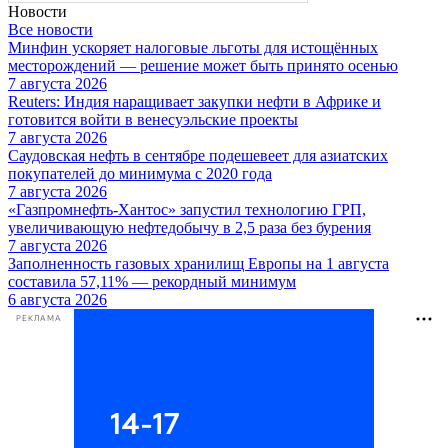
Новости
Все новости
Минфин ускоряет налоговые льготы для истощённых
месторождений — решение может быть принято осенью
7 августа 2026
Reuters: Индия наращивает закупки нефти в Африке и
готовится войти в венесуэльские проекты
7 августа 2026
Саудовская нефть в сентябре подешевеет для азиатских
покупателей до минимума с 2020 года
7 августа 2026
«Газпромнефть-Хантос» запустил технологию ГРП,
увеличивающую нефтедобычу в 2,5 раза без бурения
7 августа 2026
Заполненность газовых хранилищ Европы на 1 августа
составила 57,11% — рекордный минимум
6 августа 2026
РЕКЛАМА