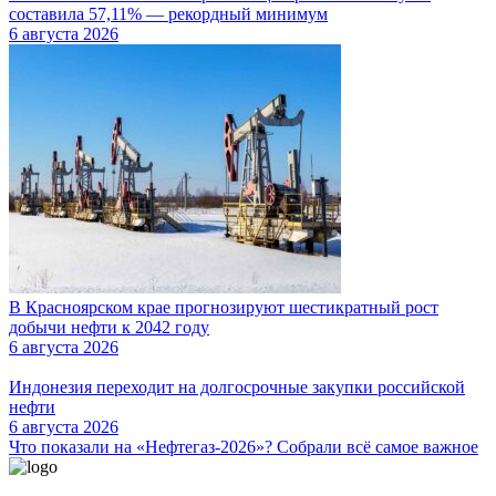
составила 57,11% — рекордный минимум
6 августа 2026
В Красноярском крае прогнозируют шестикратный рост
добычи нефти к 2042 году
6 августа 2026
Индонезия переходит на долгосрочные закупки российской
нефти
6 августа 2026
Что показали на «Нефтегаз-2026»? Собрали всё самое важное