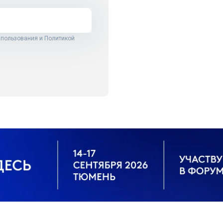
 пользования
и
Политикой