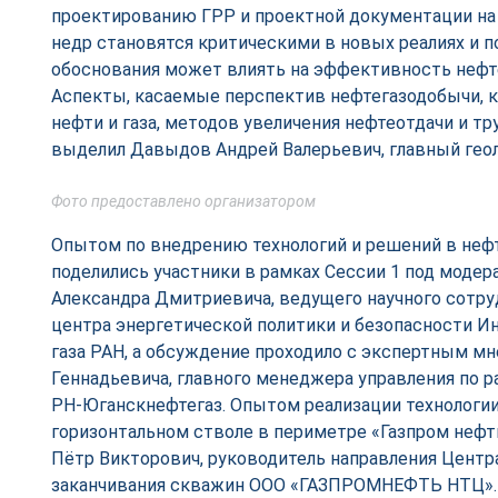
проектированию ГРР и проектной документации на 
недр становятся критическими в новых реалиях и п
обоснования может влиять на эффективность нефт
Аспекты, касаемые перспектив нефтегазодобычи, 
нефти и газа, методов увеличения нефтеотдачи и т
выделил Давыдов Андрей Валерьевич, главный геол
Фото предоставлено организатором
Опытом по внедрению технологий и решений в неф
поделились участники в рамках Сессии 1 под моде
Александра Дмитриевича, ведущего научного сотру
центра энергетической политики и безопасности И
газа РАН, а обсуждение проходило с экспертным мн
Геннадьевича, главного менеджера управления по 
РН-Юганскнефтегаз. Опытом реализации технологии
горизонтальном стволе в периметре «Газпром неф
Пётр Викторович, руководитель направления Центра
заканчивания скважин ООО «ГАЗПРОМНЕФТЬ НТЦ».