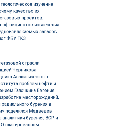
геологическое изучение
очему качество их
егазовых проектов.
коэффициентов извлечения
рудноизвлекаемых запасов
ог ФБУ ГКЗ.
тегазовой отрасли
рацией Черникова
дника Аналитического
нститута проблем нефти и
ением Галочкина Евгения
разработке месторождений,
 радиального бурения в
ти» поделился Медведев
 аналитики бурения, ВСР и
 О плакированном