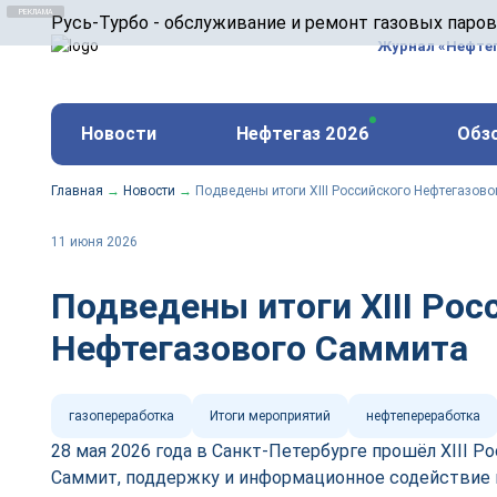
ООО «Русь-Турбо» занимается сервисом газовых и
Русь-Турбо - обслуживание и ремонт газовых паро
оборудования ТЭС, зарубежных поршневых машин и
Журнал «Нефте
и других предприятиях.
https://russturbo.ru/
Реклама. ООО «Русь-Турбо», ИНН 7802588950
Новости
Нефтегаз 2026
Обз
erid: F7NfYUJCUneVdwPs4znf
Главная
→
Новости
→
Подведены итоги XIII Российского Нефтегазов
11 июня 2026
Подведены итоги XIII Рос
Нефтегазового Саммита
газопереработка
Итоги мероприятий
нефтепереработка
28 мая 2026 года в Санкт-Петербурге прошёл XIII 
Саммит, поддержку и информационное содействие 