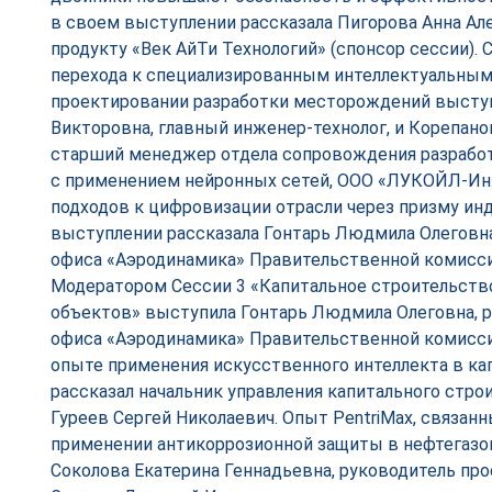
в своем выступлении рассказала Пигорова Анна Ал
продукту «Век АйТи Технологий» (спонсор сессии). 
перехода к специализированным интеллектуальны
проектировании разработки месторождений высту
Викторовна, главный инженер-технолог, и Корепано
старший менеджер отдела сопровождения разрабо
с применением нейронных сетей, ООО «ЛУКОЙЛ-Ин
подходов к цифровизации отрасли через призму ин
выступлении рассказала Гонтарь Людмила Олеговна
офиса «Аэродинамика» Правительственной комисс
Модератором Сессии 3 «Капитальное строительств
объектов» выступила Гонтарь Людмила Олеговна, 
офиса «Аэродинамика» Правительственной комисси
опыте применения искусственного интеллекта в к
рассказал начальник управления капитального стро
Гуреев Сергей Николаевич. Опыт PentriMax, связан
применении антикоррозионной защиты в нефтегазов
Соколова Екатерина Геннадьевна, руководитель про