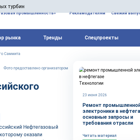
 паровых турбин, комплексным ремонтом, восстановлени
вых турбин
 компрессоров, которые работают на нефтегазовых, неф
газовая промышленность»
Рекламодателям
Свежий выпус
ор рынка
Тренды
Спецпроекты
ого Саммита
Фото предоставлено организатором
сийского
Технологии
23 июня 2026
Ремонт промышленно
электроники в нефтега
основные запросы и
требования отрасли
Российский Нефтегазовый
которому оказали
Читать материал