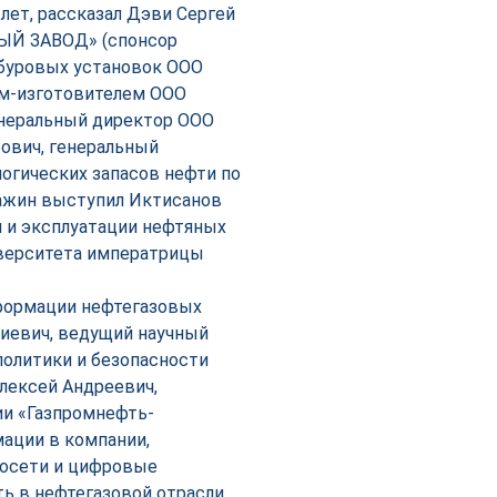
лет, рассказал Дэви Сергей
ВЫЙ ЗАВОД» (спонсор
 буровых установок ООО
м-изготовителем ООО
енеральный директор ООО
рович, генеральный
огических запасов нефти по
ажин выступил Иктисанов
 и эксплуатации нефтяных
иверситета императрицы
формации нефтегазовых
иевич, ведущий научный
политики и безопасности
лексей Андреевич,
и «Газпромнефть-
ации в компании,
йросети и цифровые
 в нефтегазовой отрасли,