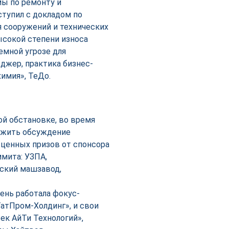
мы по ремонту и
тупил с докладом по
я сооружений и технических
ысокой степени износа
емной угрозе для
джер, практика бизнес-
химия», ТеДо.
й обстановке, во время
лжить обсуждение
 ценных призов от спонсора
ммита: УЗПА,
ский машзавод,
ень работала фокус-
ТатПром-Холдинг», и свои
ек АйТи Технологий»,