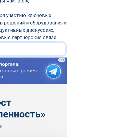
ы Хайтвэл»,
аря участию ключевых
в решений и оборудования и
одуктивных дискуссиях,
вые партнёрские связи.
ест
ленность»
и