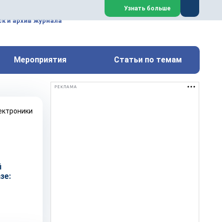
ем, техническим обслуживанием
Узнать больше
техимических, металлургических
к и архив журнала
Перейти на сайт
Закрыть
Мероприятия
Статьи по темам
РЕКЛАМА
й
зе: