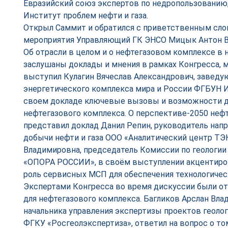
Евразийский союз экспертов по недропользованию
Институт проблем нефти и газа.
Открыл Саммит и обратился с приветственным сло
мероприятия Управляющий ГК ЭНСО Мицык Антон В
Об отрасли в целом и о нефтегазовом комплексе в 
заслушаны доклады и мнения в рамках Конгресса, 
выступил Кулагин Вячеслав Александрович, завед
энергетического комплекса мира и России ФГБУН 
своем докладе ключевые вызовы и возможности д
нефтегазового комплекса. О перспективе-2050 неф
представил доклад Данил Репин, руководитель нап
добычи нефти и газа ООО «Аналитический центр ТЭ
Владимировна, председатель Комиссии по геологии
«ОПОРА РОССИИ», в своём выступлении акцентиро
роль сервисных МСП для обеспечения технологичес
Экспертами Конгресса во время дискуссии были 
для нефтегазового комплекса. Багликов Арслан Вла
начальника управления экспертизы проектов геолог
ФГКУ «Росгеолэкспертиза», ответил на вопрос о том