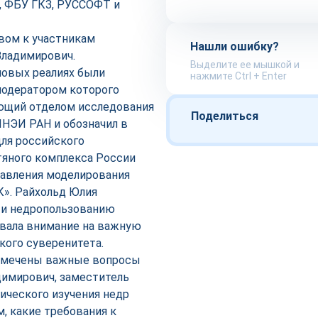
, ФБУ ГКЗ, РУССОФТ и
вом к участникам
Нашли ошибку?
ладимирович.
Выделите ее мышкой и
новых реалиях были
нажмите Ctrl + Enter
модератором которого
ующий отделом исследования
Поделиться
ИНЭИ РАН и обозначил в
ля российского
тяного комплекса России
равления моделирования
К». Райхольд Юлия
 и недропользованию
вала внимание на важную
кого суверенитета.
отмечены важные вопросы
димирович, заместитель
ического изучения недр
, какие требования к