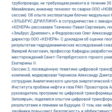
трубопроводе, не требующем ремонта в течение 30 
Михайлович, инженер технолог по сварке ООО «НО
сессии). Об опыте эксплуатации блочно-модульных
«ЭЛЬБРУС ДРИЛЛИНГ» в сотрудничестве с заводо
«КЕНЕРА» рассказали Ткаченко Павел Сергеевич, г
«Эльбрус Дриллинг», и Федоровских Олег Александ
директор ООО «КЕНЕРА». С докладом об оценке геол
результатам гидродинамических исследований скв
Валерий Асхатович, профессор Кафедры разработки
месторождений Санкт-Петербургского горного ун
Екатерины II.
Сессию 2, посвящённую тематике цифровой транс
компаний, модерировал Черников Александр Дмитр
сотрудник Аналитического центра энергетической 
Института проблем нефти и газа РАН. Провоторов А
руководитель программ по цифровой трансформаци
Заполярья», поделился опытом цифровой трансформ
результатами и планами на будущее. О том, как не
двойники повышают безопасность и эффективность