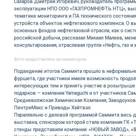
Сахаров Дмитрий Игоревич, руководитель програм
эксплуатации НПО ООО «ГАЗПРОМНЕФТЬ НТЦ», выс
тематике мониторинга и ПА технического состояни
устройств объектов нефтегазового комплекса. О в
основных фондов нефтегазовой отрасли, как о сист
российской добычи, рассказал Михаил Малеев, мене
консультирования, отраслевая группа «Нефть, газ и 
Фото предоставлено организатором
Подведение итогов Саммита прошло в неформально
фуршета, где участники имели возможность продо
интересующих тем и принять участие в розыгрыше
подарков — компании Yamaguchi и от участников Са
Средневолжская Химическая Компания, Заводоуков
ПентриМакс и Приводы Хайтвэл.
Параллельно с деловой программой Саммита весь д
выставка, спонсором которой стала компания ГК «
стенды представили компании: «НОВЫЙ ЗАВОД», «В