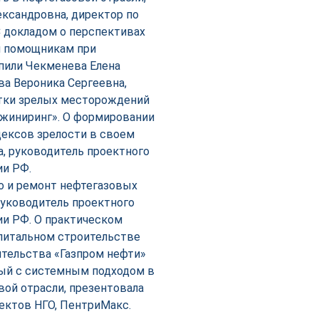
ександровна, директор по
С докладом о перспективах
м помощникам при
пили Чекменева Елена
ва Вероника Сергеевна,
тки зрелых месторождений
жиниринг». О формировании
дексов зрелости в своем
, руководитель проектного
ии РФ.
о и ремонт нефтегазовых
руководитель проектного
и РФ. О практическом
апитальном строительстве
ительства «Газпром нефти»
ный с системным подходом в
ой отрасли, презентовала
ектов НГО, ПентриМакс.