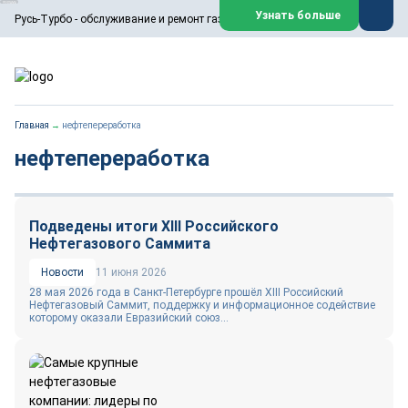
ООО «Русь-Турбо» занимается сервисом газовых и паровых
Узнать больше
Русь-Турбо - обслуживание и ремонт газовых паровых турбин
турбин, комплексным ремонтом, восстановлением,
техническим обслуживанием оборудования ТЭС,
зарубежных поршневых машин и компрессоров, которые
работают на нефтегазовых, нефтехимических,
металлургических и других предприятиях.
https://russturbo.ru/
Реклама. ООО «Русь-Турбо», ИНН 7802588950
Главная
→
нефтепереработка
erid: F7NfYUJCUneVdwPs4znf
нефтепереработка
Перейти на сайт
Закрыть
Подведены итоги XIII Российского
Нефтегазового Саммита
Новости
11 июня 2026
28 мая 2026 года в Санкт-Петербурге прошёл XIII Российский
Нефтегазовый Саммит, поддержку и информационное содействие
которому оказали Евразийский союз...