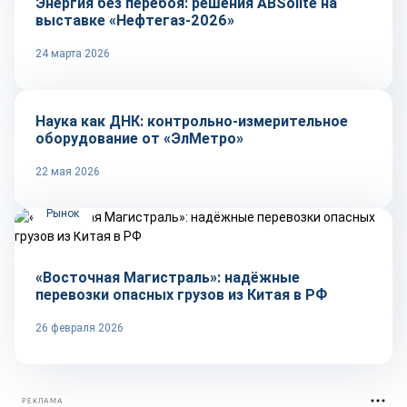
Энергия без перебоя: решения ABSolite на
выставке «Нефтегаз-2026»
24 марта 2026
Репортаж
Наука как ДНК: контрольно-измерительное
оборудование от «ЭлМетро»
22 мая 2026
Рынок
«Восточная Магистраль»: надёжные
перевозки опасных грузов из Китая в РФ
26 февраля 2026
РЕКЛАМА