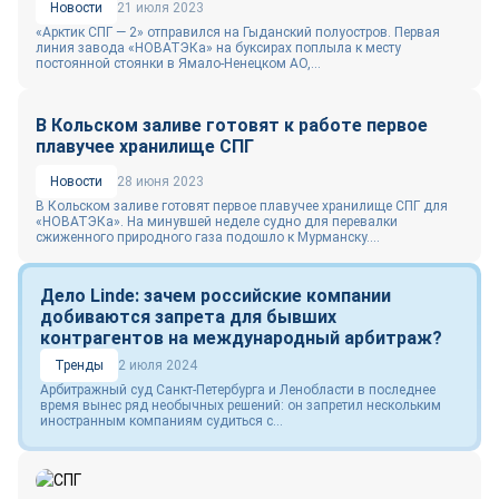
Новости
21 июля 2023
«Арктик СПГ — 2» отправился на Гыданский полуостров. Первая
линия завода «НОВАТЭКа» на буксирах поплыла к месту
постоянной стоянки в Ямало-Ненецком АО,...
В Кольском заливе готовят к работе первое
плавучее хранилище СПГ
Новости
28 июня 2023
В Кольском заливе готовят первое плавучее хранилище СПГ для
«НОВАТЭКа». На минувшей неделе судно для перевалки
сжиженного природного газа подошло к Мурманску....
Дело Linde: зачем российские компании
добиваются запрета для бывших
контрагентов на международный арбитраж?
Тренды
2 июля 2024
Арбитражный суд Санкт-Петербурга и Ленобласти в последнее
время вынес ряд необычных решений: он запретил нескольким
иностранным компаниям судиться с...