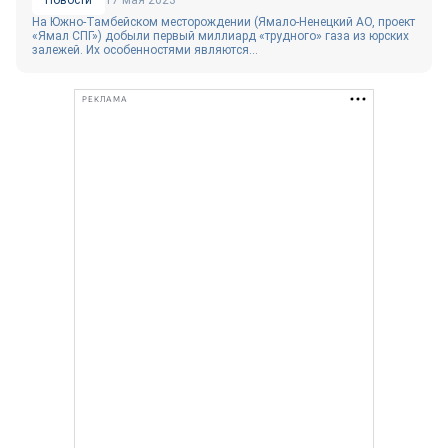
Новости
17 мая 2023
На Южно-Тамбейском месторождении (Ямало-Ненецкий АО, проект
«Ямал СПГ») добыли первый миллиард «трудного» газа из юрских
залежей. Их особенностями являются...
РЕКЛАМА