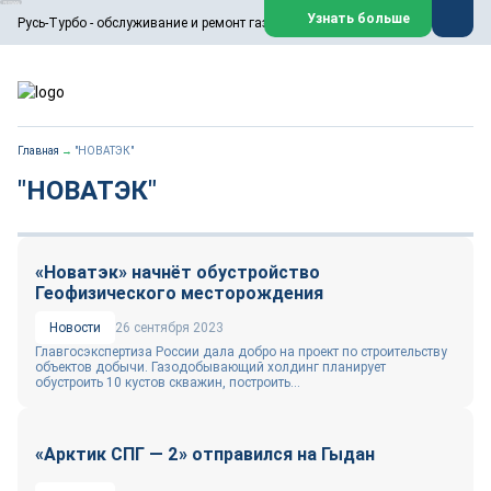
ООО «Русь-Турбо» занимается сервисом газовых и паровых
Узнать больше
Русь-Турбо - обслуживание и ремонт газовых паровых турбин
турбин, комплексным ремонтом, восстановлением,
техническим обслуживанием оборудования ТЭС,
зарубежных поршневых машин и компрессоров, которые
работают на нефтегазовых, нефтехимических,
металлургических и других предприятиях.
https://russturbo.ru/
Реклама. ООО «Русь-Турбо», ИНН 7802588950
Главная
→
"НОВАТЭК"
erid: F7NfYUJCUneVdwPs4znf
"НОВАТЭК"
Перейти на сайт
Закрыть
«Новатэк» начнёт обустройство
Геофизического месторождения
Новости
26 сентября 2023
Главгосэкспертиза России дала добро на проект по строительству
объектов добычи. Газодобывающий холдинг планирует
обустроить 10 кустов скважин, построить...
«Арктик СПГ — 2» отправился на Гыдан