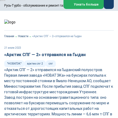
ООО «Русь-Турбо» занимается сервисом газовых и паровых
Узнать больше
Русь-Турбо - обслуживание и ремонт газовых паровых турбин
турбин, комплексным ремонтом, восстановлением,
техническим обслуживанием оборудования ТЭС,
зарубежных поршневых машин и компрессоров, которые
работают на нефтегазовых, нефтехимических,
металлургических и других предприятиях.
https://russturbo.ru/
Реклама. ООО «Русь-Турбо», ИНН 7802588950
Главная
→
Новости
→
«Арктик СПГ — 2» отправился на Гыдан
erid: F7NfYUJCUneVdwPs4znf
Перейти на сайт
Закрыть
21 июля 2023
«Арктик СПГ — 2» отправился на Гыдан
"НОВАТЭК"
арктик спг 2
спг
«Арктик СПГ — 2» отправился на Гыданский полуостров.
Первая линия завода «НОВАТЭКа» на буксирах поплыла к
месту постоянной стоянки в Ямало-Ненецком АО, сообщает
Минвостокразвития. После прибытия завод СПГ подключат к
готовой инфраструктуре месторождения Утреннее.
Завод построен на основании гравитационного типа: оно
позволяет на буксирах перемещать сооружение по морю и
отказаться от дорогостоящих капитальных работ на
арктических территориях. Мощность линии — 6,6 млн т СПГ в