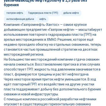
увеличивающую нефтедобычу в 2,5 раза без
бурения
газпром нефть
Гидроразрыв пласта (ГРП)
добыча нефти
интенсификация добычи
нефть
Компания «Газпромнефть-Хантос» — самое крупное
добывающее предприятие «Газпром нефти» — масштабирует
использование повторного гидроразрыва пласта (ГРП) на
зрелых месторождениях в ХМАО. Решение, которое ещё
недавно проходило обкатку на отдельных скважинах, теперь
становится частью промышленной стратегии на десятках
месторождений региона.
На большинстве месторождений компании отдача скважин
начала снижаться. Восстановлению притока в этих случаях
способствует ГРП: жидкость под давлением закачивается в
пласт, формируются трещины и растёт нефтеотдача.
Через некоторое время приток нефти уменьшается. В ход
идёт повторный ГРП: его воздействие на другие участки
пласта поддерживает добычу без дополнительного бурения
скважин и новой инфраструктуры.
С помощью комплекса российской разработки нефтяники
опускают в существующую горизонтальную скважину