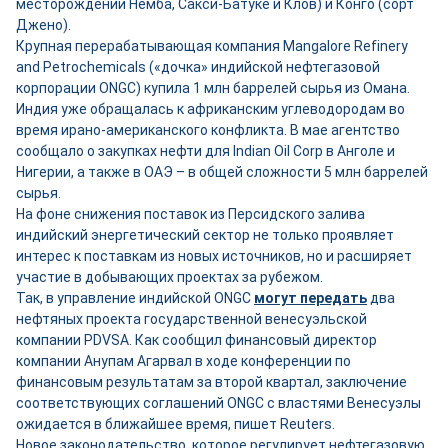
месторождений Немба, Сакси-Батуке и Клов) и Конго (сорт
Джено).
Крупная перерабатывающая компания Mangalore Refinery
and Petrochemicals («дочка» индийской нефтегазовой
корпорации ONGC) купила 1 млн баррелей сырья из Омана.
Индия уже обращалась к африканским углеводородам во
время ирано-американского конфликта. В мае агентство
сообщало о закупках нефти для Indian Oil Corp в Анголе и
Нигерии, а также в ОАЭ – в общей сложности 5 млн баррелей
сырья.
На фоне снижения поставок из Персидского залива
индийский энергетический сектор не только проявляет
интерес к поставкам из новых источников, но и расширяет
участие в добывающих проектах за рубежом.
Так, в управление индийской ONGC
могут передать
два
нефтяных проекта государственной венесуэльской
компании PDVSA. Как сообщил финансовый директор
компании Анупам Агарвал в ходе конференции по
финансовым результатам за второй квартал, заключение
соответствующих соглашений ONGC с властями Венесуэлы
ожидается в ближайшее время, пишет Reuters.
Новое законодательство, которое регулирует нефтегазовую