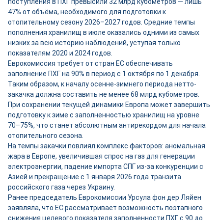
поступления в ПХГ превысили 32 млрд кубометров — лишь
47% от объёма, необходимого для подготовки к
отопительному сезону 2026–2027 годов. Средние темпы
пополнения хранилищ в июле оказались одними из самых
низких за всю историю наблюдений, уступая только
показателям 2020 и 2024 годов.
Еврокомиссия требует от стран ЕС обеспечивать
заполнение ПХГ на 90% в период с 1 октября по 1 декабря.
Таким образом, к началу осенне-зимнего периода нетто-
закачка должна составить не менее 68 млрд кубометров.
При сохранении текущей динамики Европа может завершить
подготовку к зиме с заполненностью хранилищ на уровне
70–75%, что станет абсолютным антирекордом для начала
отопительного сезона.
На темпы закачки повлиял комплекс факторов: аномальная
жара в Европе, увеличившая спрос на газ для генерации
электроэнергии, падение импорта СПГ из-за конкуренции с
Азией и прекращение с 1 января 2026 года транзита
российского газа через Украину.
Ранее председатель Еврокомиссии Урсула фон дер Ляйен
заявляла, что ЕС рассматривает возможность поэтапного
снижения целевого показателя заполненности ПХГ с 90 до