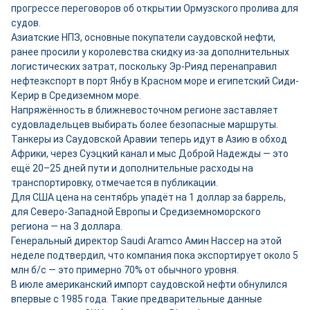
прогрессе переговоров об открытии Ормузского пролива для
судов.
Азиатские НПЗ, основные покупатели саудовской нефти,
ранее просили у королевства скидку из-за дополнительных
логистических затрат, поскольку Эр-Рияд перенаправил
нефтеэкспорт в порт Янбу в Красном море и египетский Сиди-
Керир в Средиземном море.
Напряжённость в ближневосточном регионе заставляет
судовладельцев выбирать более безопасные маршруты.
Танкеры из Саудовской Аравии теперь идут в Азию в обход
Африки, через Суэцкий канал и мыс Доброй Надежды — это
ещё 20–25 дней пути и дополнительные расходы на
транспортировку, отмечается в публикации.
Для США цена на сентябрь упадёт на 1 доллар за баррель,
для Северо-Западной Европы и Средиземноморского
региона — на 3 доллара.
Генеральный директор Saudi Aramco Амин Нассер на этой
неделе подтвердил, что компания пока экспортирует около 5
млн б/с — это примерно 70% от обычного уровня.
В июле американский импорт саудовской нефти обнулился
впервые с 1985 года. Такие предварительные данные