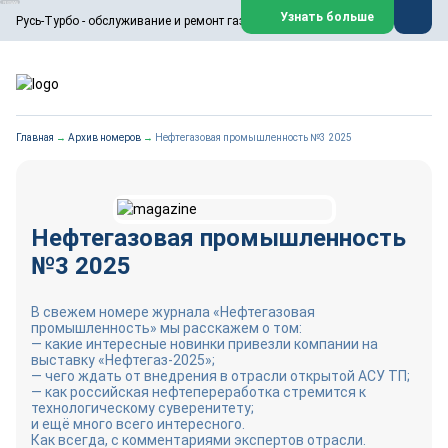
ООО «Русь-Турбо» занимается сервисом газовых и паровых
Узнать больше
Русь-Турбо - обслуживание и ремонт газовых паровых турбин
турбин, комплексным ремонтом, восстановлением,
техническим обслуживанием оборудования ТЭС,
зарубежных поршневых машин и компрессоров, которые
работают на нефтегазовых, нефтехимических,
металлургических и других предприятиях.
https://russturbo.ru/
Реклама. ООО «Русь-Турбо», ИНН 7802588950
Главная
→
Архив номеров
→
Нефтегазовая промышленность №3 2025
erid: F7NfYUJCUneVdwPs4znf
Перейти на сайт
Закрыть
Нефтегазовая промышленность
№3 2025
В свежем номере журнала «Нефтегазовая
промышленность» мы расскажем о том:
— какие интересные новинки привезли компании на
выставку «Нефтегаз-2025»;
— чего ждать от внедрения в отрасли открытой АСУ ТП;
— как российская нефтепереработка стремится к
технологическому суверенитету;
и ещё много всего интересного.
Как всегда, с комментариями экспертов отрасли.