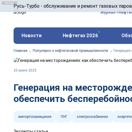
ООО «Русь-Турбо» занимается сервисом газовых и
Русь-Турбо - обслуживание и ремонт газовых паро
оборудования ТЭС, зарубежных поршневых машин и
Журнал «Нефте
и других предприятиях.
https://russturbo.ru/
Реклама. ООО «Русь-Турбо», ИНН 7802588950
Новости
Нефтегаз 2026
Обз
erid: F7NfYUJCUneVdwPs4znf
Главная
→
Популярно о нефтегазовой промышленности
→
Генерация 
20 июня 2025
Генерация на месторожде
обеспечить бесперебойно
импортозамещение
ПНГ
электроснабжение
энергети
Эксперты статьи