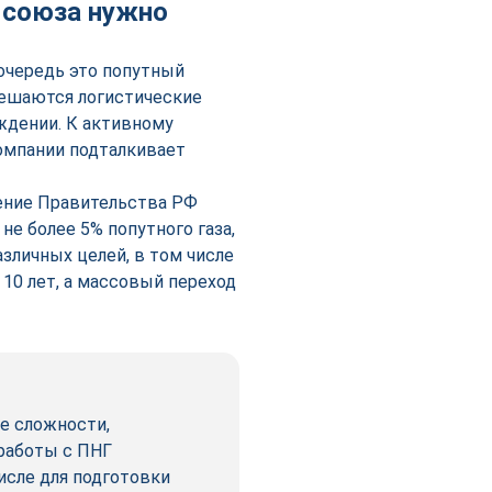
о союза нужно
очередь это попутный
решаются логистические
ждении. К активному
омпании подталкивает
ление Правительства РФ
не более 5% попутного газа,
зличных целей, в том числе
10 лет, а массовый переход
е сложности,
работы с ПНГ
исле для подготовки