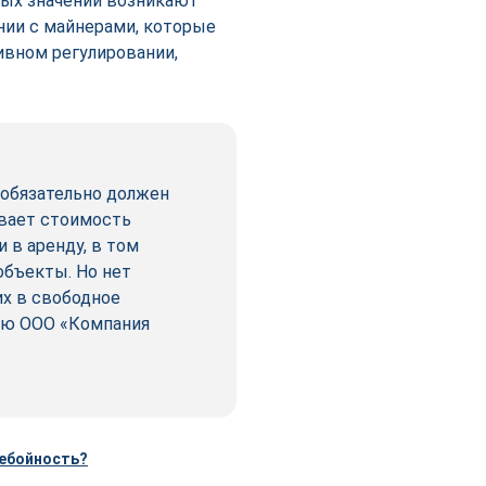
вых значений возникают
ии с майнерами, которые
ивном регулировании,
о обязательно должен
ивает стоимость
 в аренду, в том
объекты. Но нет
их в свободное
тию ООО «Компания