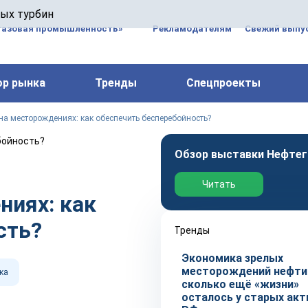
 паровых турбин, комплексным ремонтом, восстановлени
вых турбин
 компрессоров, которые работают на нефтегазовых, неф
газовая промышленность»
Рекламодателям
Свежий выпус
ор рынка
Тренды
Спецпроекты
на месторождениях: как обеспечить бесперебойность?
Обзор выставки Нефтег
Читать
ниях: как
сть?
Тренды
Экономика зрелых
месторождений нефти 
ка
сколько ещё «жизни»
осталось у старых акт