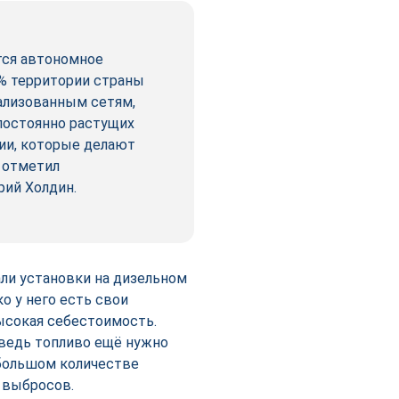
тся автономное
0% территории страны
ализованным сетям,
 постоянно растущих
гии, которые делают
 отметил
ий Холдин.
ли установки на дизельном
о у него есть свои
высокая себестоимость.
 ведь топливо ещё нужно
о большом количестве
 выбросов.