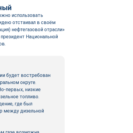
нный
ожно использовать
 идею отстаивал в своём
ация) нефтегазовой отрасли»
 президент Национальной
ов.
ии будет востребован
ральном округе.
Во-первых, низкие
зельное топливо.
дение, где был
ор между дизельной
ом газе возможна