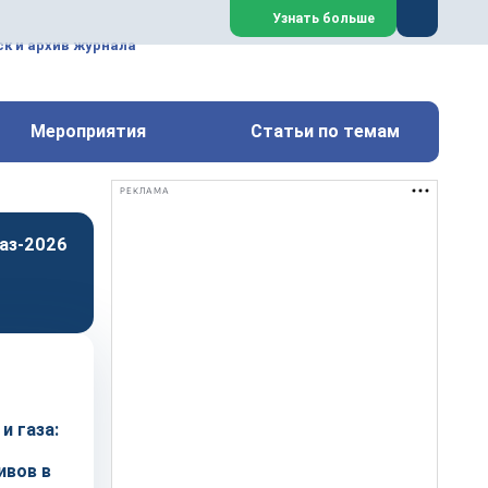
ем, техническим обслуживанием
Узнать больше
техимических, металлургических
к и архив журнала
Перейти на сайт
Закрыть
Мероприятия
Статьи по темам
РЕКЛАМА
аз-2026
и газа:
ивов в