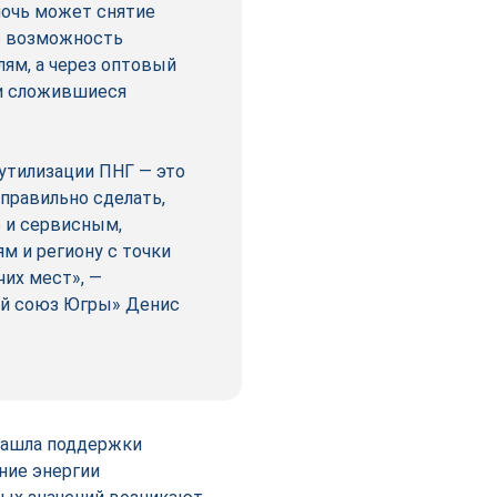
мочь может снятие
ь возможность
ям, а через оптовый
 и сложившиеся
утилизации ПНГ — это
правильно сделать,
о и сервисным,
м и региону с точки
чих мест», —
ый союз Югры» Денис
нашла поддержки
ение энергии