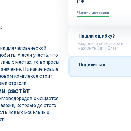
РФ
Читать материал
 СПГ
Нашли ошибку?
Выделите ее мышкой и
гии для человеческой
нажмите Ctrl + Enter
обыть. А если учесть, что
упных местах, то вопросы
Поделиться
значение. На какие новые
азовом комплексе стоит
ми отрасли.
и растёт
углеводородов смещается
залежи, которые до этого
ость новых мобильных
т.