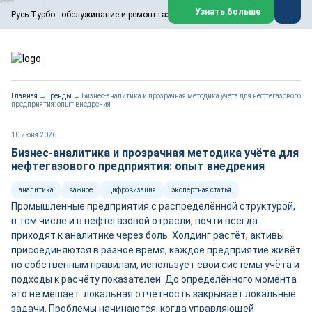
ООО «Русь-Турбо» занимается сервисом газовых и паровых
Узнать больше
Русь-Турбо - обслуживание и ремонт газовых паровых турбин
турбин, комплексным ремонтом, восстановлением,
техническим обслуживанием оборудования ТЭС,
зарубежных поршневых машин и компрессоров, которые
работают на нефтегазовых, нефтехимических,
металлургических и других предприятиях.
https://russturbo.ru/
Реклама. ООО «Русь-Турбо», ИНН 7802588950
Главная
→
Тренды
→
Бизнес-аналитика и прозрачная методика учёта для нефтегазового
erid: F7NfYUJCUneVdwPs4znf
предприятия: опыт внедрения
Перейти на сайт
Закрыть
10 июня 2026
Бизнес-аналитика и прозрачная методика учёта для
нефтегазового предприятия: опыт внедрения
аналитика
важное
цифровизация
экспертная статья
Промышленные предприятия с распределённой структурой,
в том числе и в нефтегазовой отрасли, почти всегда
приходят к аналитике через боль. Холдинг растёт, активы
присоединяются в разное время, каждое предприятие живёт
по собственным правилам, использует свои системы учёта и
подходы к расчёту показателей. До определённого момента
это не мешает: локальная отчётность закрывает локальные
задачи. Проблемы начинаются, когда управляющей