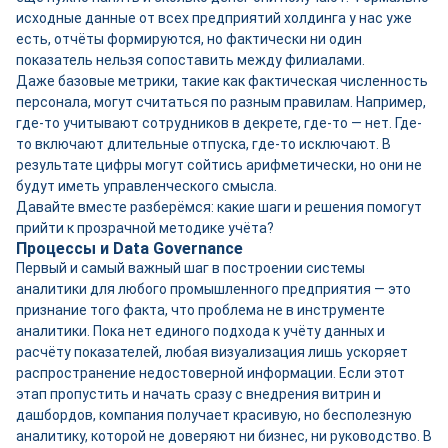
исходные данные от всех предприятий холдинга у нас уже
есть, отчёты формируются, но фактически ни один
показатель нельзя сопоставить между филиалами.
Даже базовые метрики, такие как фактическая численность
персонала, могут считаться по разным правилам. Например,
где-то учитывают сотрудников в декрете, где-то — нет. Где-
то включают длительные отпуска, где-то исключают. В
результате цифры могут сойтись арифметически, но они не
будут иметь управленческого смысла.
Давайте вместе разберёмся: какие шаги и решения помогут
прийти к прозрачной методике учёта?
Процессы и Data Governance
Первый и самый важный шаг в построении системы
аналитики для любого промышленного предприятия — это
признание того факта, что проблема не в инструменте
аналитики. Пока нет единого подхода к учёту данных и
расчёту показателей, любая визуализация лишь ускоряет
распространение недостоверной информации. Если этот
этап пропустить и начать сразу с внедрения витрин и
дашбордов, компания получает красивую, но бесполезную
аналитику, которой не доверяют ни бизнес, ни руководство. В