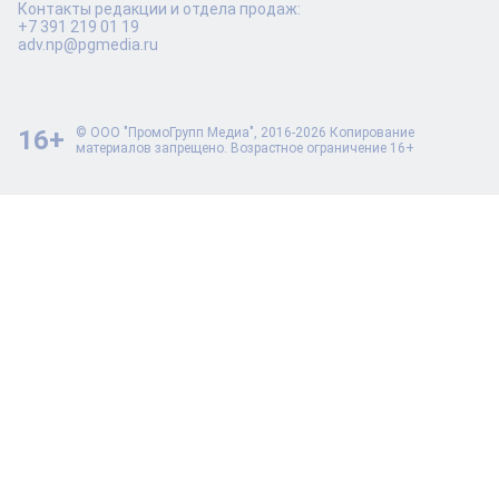
Контакты редакции и отдела продаж:
+7 391 219 01 19
adv.np@pgmedia.ru
16+
© ООО "ПромоГрупп Медиа", 2016-2026 Копирование
материалов запрещено. Возрастное ограничение 16+