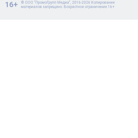
16+
© ООО "ПромоГрупп Медиа", 2016-2026 Копирование
материалов запрещено. Возрастное ограничение 16+