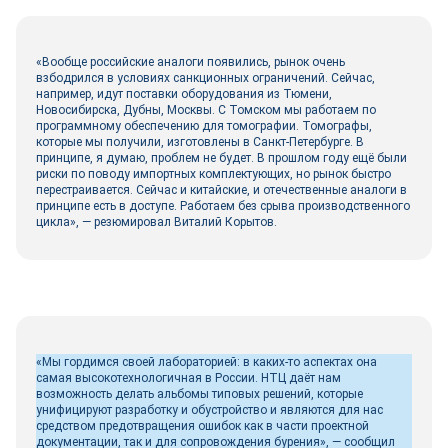
«Вообще российские аналоги появились, рынок очень
взбодрился в условиях санкционных ограничений. Сейчас,
например, идут поставки оборудования из Тюмени,
Новосибирска, Дубны, Москвы. С Томском мы работаем по
программному обеспечению для томографии. Томографы,
которые мы получили, изготовлены в Санкт-Петербурге. В
принципе, я думаю, проблем не будет. В прошлом году ещё были
риски по поводу импортных комплектующих, но рынок быстро
перестраивается. Сейчас и китайские, и отечественные аналоги в
принципе есть в доступе. Работаем без срыва производственного
цикла», — резюмировал Виталий Корытов.
«Мы гордимся своей лабораторией: в каких-то аспектах она
самая высокотехнологичная в России. НТЦ даёт нам
возможность делать альбомы типовых решений, которые
унифицируют разработку и обустройство и являются для нас
средством предотвращения ошибок как в части проектной
документации, так и для сопровождения бурения», — сообщил