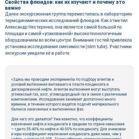
Свойства флюидов: как их изучают и почему это
важно
Далее экскурсионная группа переместилась в лабораторию
термодинамических исследований флюидов. Как отметил
Александр Нестеренко, она является самой большой по
площади и самой «упакованной» высокотехнологичным
оборудованием во всём центре. Внимание гостей привлекла
установка исследования смесимости (slim tube). Участники
экскурсии увидели её в работе.
«Здесь мы проводим эксперименты по подбору агентов и
условий вытеснения выпавшего в пласте конденсата и
дегазированной нефти. Агентом вытеснения могут выступать
углекислый газ, азот, углеводородный газ в смеси с различными
компонентами. Исследование занимает достаточно много
времени, в течение которого ведётся подсчёт материального
баланса закачанных и вытесненных фаз.
Для чего это делается? Уже известно, что коэффициенты
извлечения нефти и конденсата в среднем по стране невысокие
— где-то 35-40% по нефти и 40-50% по конденсату. Для ачимовки
и юры коэффициент извлечения конденсата даже ниже, чем у
нефти, — только 15-20%. Таким образом, огромное количество