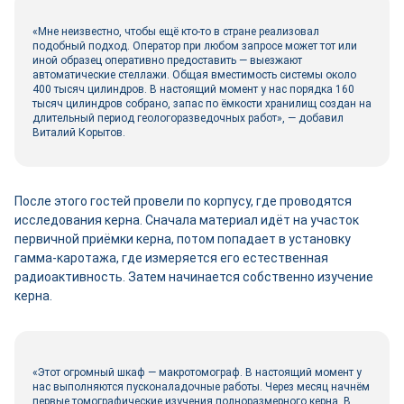
«Мне неизвестно, чтобы ещё кто-то в стране реализовал
подобный подход. Оператор при любом запросе может тот или
иной образец оперативно предоставить — выезжают
автоматические стеллажи. Общая вместимость системы около
400 тысяч цилиндров. В настоящий момент у нас порядка 160
тысяч цилиндров собрано, запас по ёмкости хранилищ создан на
длительный период геологоразведочных работ», — добавил
Виталий Корытов.
После этого гостей провели по корпусу, где проводятся
исследования керна. Сначала материал идёт на участок
первичной приёмки керна, потом попадает в установку
гамма-каротажа, где измеряется его естественная
радиоактивность. Затем начинается собственно изучение
керна.
«Этот огромный шкаф — макротомограф. В настоящий момент у
нас выполняются пусконаладочные работы. Через месяц начнём
первые томографические изучения полноразмерного керна. В