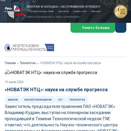
Русь-Турбо - обслуживание и ремонт газовых паровых турбин
ООО «Русь-Турбо» занимается сервисом газовых и паровых
Узнать больше
турбин, комплексным ремонтом, восстановлением,
техническим обслуживанием оборудования ТЭС,
зарубежных поршневых машин и компрессоров, которые
работают на нефтегазовых, нефтехимических,
металлургических и других предприятиях.
https://russturbo.ru/
Реклама. ООО «Русь-Турбо», ИНН 7802588950
Главная
→
Технологии
→
«НОВАТЭК НТЦ»: наука на службе прогресса
erid: F7NfYUJCUneVdwPs4znf
Перейти на сайт
Закрыть
13 июня 2024
«НОВАТЭК НТЦ»: наука на службе прогресса
важное
импортозамещение
спг
технологии
Заместитель председателя правления ПАО «НОВАТЭК»
Владимир Кудрин, выступая на пленарном заседании
проходившей в Тюмени Технологической недели TNF,
отметил, что деятельность Научно-технического центра
является важным фактором успеха компании «НОВАТЭК».