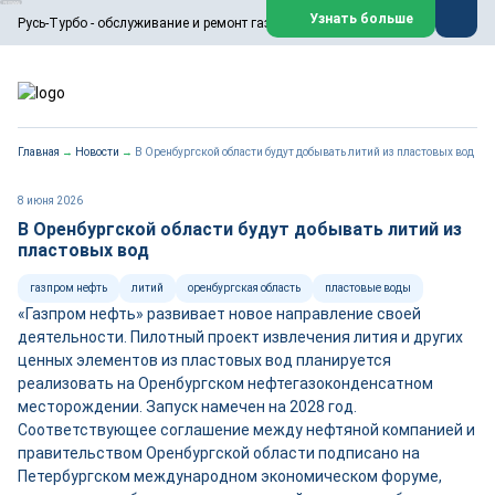
ООО «Русь-Турбо» занимается сервисом газовых и паровых
Узнать больше
Русь-Турбо - обслуживание и ремонт газовых паровых турбин
турбин, комплексным ремонтом, восстановлением,
техническим обслуживанием оборудования ТЭС,
зарубежных поршневых машин и компрессоров, которые
работают на нефтегазовых, нефтехимических,
металлургических и других предприятиях.
https://russturbo.ru/
Реклама. ООО «Русь-Турбо», ИНН 7802588950
Главная
→
Новости
→
В Оренбургской области будут добывать литий из пластовых вод
erid: F7NfYUJCUneVdwPs4znf
Перейти на сайт
Закрыть
8 июня 2026
В Оренбургской области будут добывать литий из
пластовых вод
газпром нефть
литий
оренбургская область
пластовые воды
«Газпром нефть» развивает новое направление своей
деятельности. Пилотный проект извлечения лития и других
ценных элементов из пластовых вод планируется
реализовать на Оренбургском нефтегазоконденсатном
месторождении. Запуск намечен на 2028 год.
Соответствующее соглашение между нефтяной компанией и
правительством Оренбургской области подписано на
Петербургском международном экономическом форуме,