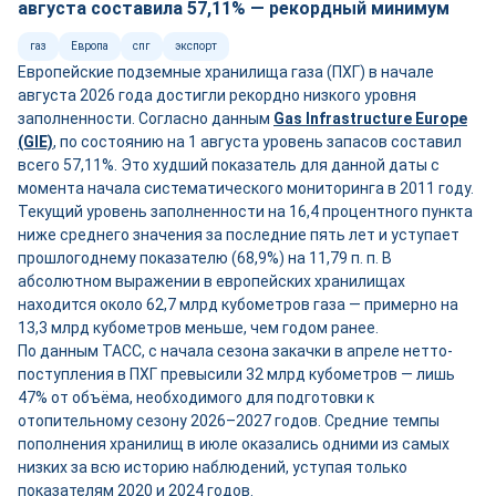
августа составила 57,11% — рекордный минимум
газ
Европа
спг
экспорт
Европейские подземные хранилища газа (ПХГ) в начале
августа 2026 года достигли рекордно низкого уровня
заполненности. Согласно данным
Gas Infrastructure Europe
(GIE)
, по состоянию на 1 августа уровень запасов составил
всего 57,11%. Это худший показатель для данной даты с
момента начала систематического мониторинга в 2011 году.
Текущий уровень заполненности на 16,4 процентного пункта
ниже среднего значения за последние пять лет и уступает
прошлогоднему показателю (68,9%) на 11,79 п. п. В
абсолютном выражении в европейских хранилищах
находится около 62,7 млрд кубометров газа — примерно на
13,3 млрд кубометров меньше, чем годом ранее.
По данным ТАСС, с начала сезона закачки в апреле нетто-
поступления в ПХГ превысили 32 млрд кубометров — лишь
47% от объёма, необходимого для подготовки к
отопительному сезону 2026–2027 годов. Средние темпы
пополнения хранилищ в июле оказались одними из самых
низких за всю историю наблюдений, уступая только
показателям 2020 и 2024 годов.