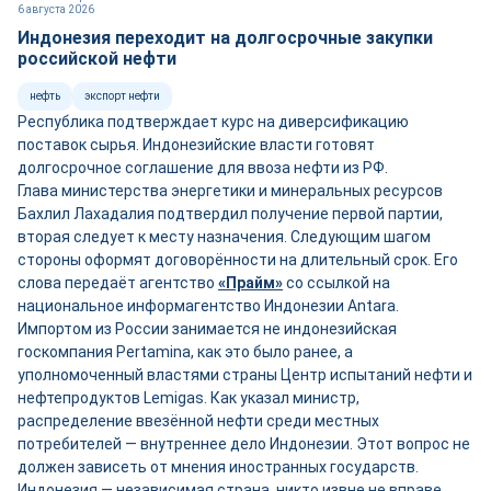
6 августа 2026
Индонезия переходит на долгосрочные закупки
российской нефти
нефть
экспорт нефти
Республика подтверждает курс на диверсификацию
поставок сырья. Индонезийские власти готовят
долгосрочное соглашение для ввоза нефти из РФ.
Глава министерства энергетики и минеральных ресурсов
Бахлил Лахадалия подтвердил получение первой партии,
вторая следует к месту назначения. Следующим шагом
стороны оформят договорённости на длительный срок. Его
слова передаёт агентство
«Прайм»
со ссылкой на
национальное информагентство Индонезии Antara.
Импортом из России занимается не индонезийская
госкомпания Pertamina, как это было ранее, а
уполномоченный властями страны Центр испытаний нефти и
нефтепродуктов Lemigas. Как указал министр,
распределение ввезённой нефти среди местных
потребителей — внутреннее дело Индонезии. Этот вопрос не
должен зависеть от мнения иностранных государств.
Индонезия — независимая страна, никто извне не вправе