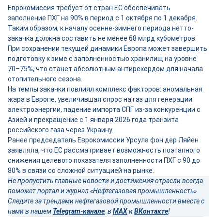
Еврокомиссия требует от стран ЕС обеспечивать
заполнение ПХГ на 90% в период с 1 октября по 1 декабря.
Таким образом, к началу осенне-зимнего периода нетто-
закачка должна составить не менее 68 млрд кубометров.
При сохранении текущей динамики Европа может завершить
подготовку к зиме с заполненностью хранилищ на уровне
70–75%, что станет абсолютным антирекордом для начала
отопительного сезона.
На темпы закачки повлиял комплекс факторов: аномальная
жара в Европе, увеличившая спрос на газ для генерации
электроэнергии, падение импорта СПГ из-за конкуренции с
Азией и прекращение с 1 января 2026 года транзита
российского газа через Украину.
Ранее председатель Еврокомиссии Урсула фон дер Ляйен
заявляла, что ЕС рассматривает возможность поэтапного
снижения целевого показателя заполненности ПХГ с 90 до
80% в связи со сложной ситуацией на рынке.
Не пропустить главные новости и достижения отрасли всегда
поможет портал и журнал «Нефтегазовая промышленность».
Следите за трендами нефтегазовой промышленности вместе с
нами в нашем
Telegram-канале
, в
MAX
и
ВКонтакте
!