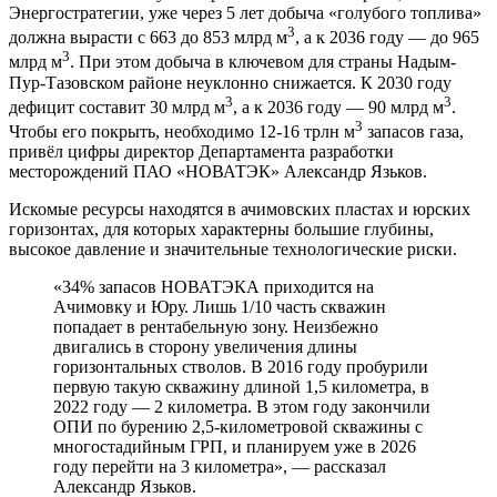
Энергостратегии, уже через 5 лет добыча «голубого топлива»
3
должна вырасти с 663 до 853 млрд м
, а к 2036 году — до 965
3
млрд м
. При этом добыча в ключевом для страны Надым-
Пур-Тазовском районе неуклонно снижается. К 2030 году
3
3
дефицит составит 30 млрд м
, а к 2036 году — 90 млрд м
.
3
Чтобы его покрыть, необходимо 12-16 трлн м
запасов газа,
привёл цифры директор Департамента разработки
месторождений ПАО «НОВАТЭК» Александр Язьков.
Искомые ресурсы находятся в ачимовских пластах и юрских
горизонтах, для которых характерны большие глубины,
высокое давление и значительные технологические риски.
«34% запасов НОВАТЭКА приходится на
Ачимовку и Юру. Лишь 1/10 часть скважин
попадает в рентабельную зону. Неизбежно
двигались в сторону увеличения длины
горизонтальных стволов. В 2016 году пробурили
первую такую скважину длиной 1,5 километра, в
2022 году — 2 километра. В этом году закончили
ОПИ по бурению 2,5-километровой скважины с
многостадийным ГРП, и планируем уже в 2026
году перейти на 3 километра», — рассказал
Александр Язьков.