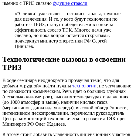
именно с ТРИЗ связано
будущее отрасли
.
«”Сливки” уже сняли — остались запасы, трудные
для извлечения. И те, у кого будут технологии по
работе с ТРИЗ, станут победителями в гонке за
эффективность своего ТЭК. Многое нами уже
сделано, но пока вопрос остаётся открытым», —
подчеркнул министр энергетики РФ Сергей
Цивилёв.
Технологические вызовы в освоении
ТРИЗ
В ходе семинара неоднократно прозвучал тезис, что для
добычи «трудной» нефти нужны
технологии
, не уступающие
по сложности космическим. Речь идёт о больших глубинах
(несколько километров), высоких температурах и давлениях
(до 1000 атмосфер и выше), наличии кислых газов
(меркаптанов, диоксида углерода), высокой обводнённости,
интенсивном пескопроявлении, перечислил руководитель
Центра компетенций технологического развития ТЭК при
Минэнерго РФ Олег Жданеев.
К этому стоит добавить удалённость лицензионных участков