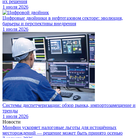
их решения
1 июля 2026
Цифровые двойники в нефтегазовом секторе: эволюция,
барьеры и перспективы внедрения
1 июля 2026
Системы диспетчеризации: обзор рынка, импортозамещение и
тренды
1 июля 2026
Новости
Минфин ускоряет налоговые льготы для истощённых
месторождений — решение может быть принято осенью