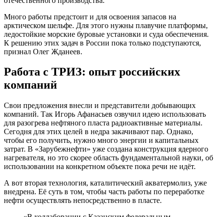
отечественного производства.
Много работы предстоит и для освоения запасов на
арктическом шельфе. Для этого нужны плавучие платформы,
ледостойкие морские буровые установки и суда обеспечения.
К решению этих задач в России пока только подступаются,
признал Олег Жданеев.
Работа с ТРИЗ: опыт российских
компаний
Свои предложения внесли и представители добывающих
компаний. Так Игорь Афанасьев озвучил идею использовать
для разогрева нефтяного пласта радиоактивные материалы.
Сегодня для этих целей в недра закачивают пар. Однако,
чтобы его получить, нужно много энергии и капитальных
затрат. В «Зарубежнефти» уже создана конструкция ядерного
нагревателя, но это скорее область фундаментальной науки, об
использовании на конкретном объекте пока речи не идёт.
А вот вторая технология, каталитический акватермолиз, уже
внедрена. Её суть в том, чтобы часть работы по переработке
нефти осуществлять непосредственно в пласте.
«В коллаборации с Казанским федеральным