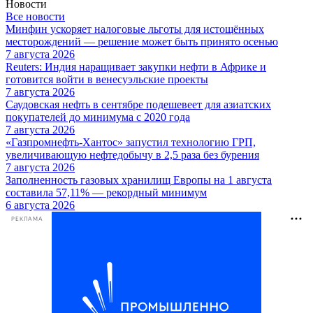
Новости
Все новости
Минфин ускоряет налоговые льготы для истощённых
месторождений — решение может быть принято осенью
7 августа 2026
Reuters: Индия наращивает закупки нефти в Африке и
готовится войти в венесуэльские проекты
7 августа 2026
Саудовская нефть в сентябре подешевеет для азиатских
покупателей до минимума с 2020 года
7 августа 2026
«Газпромнефть-Хантос» запустил технологию ГРП,
увеличивающую нефтедобычу в 2,5 раза без бурения
7 августа 2026
Заполненность газовых хранилищ Европы на 1 августа
составила 57,11% — рекордный минимум
6 августа 2026
РЕКЛАМА