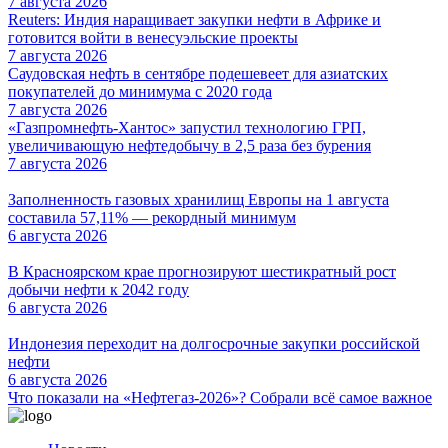
7 августа 2026
Reuters: Индия наращивает закупки нефти в Африке и
готовится войти в венесуэльские проекты
7 августа 2026
Саудовская нефть в сентябре подешевеет для азиатских
покупателей до минимума с 2020 года
7 августа 2026
«Газпромнефть-Хантос» запустил технологию ГРП,
увеличивающую нефтедобычу в 2,5 раза без бурения
7 августа 2026
Заполненность газовых хранилищ Европы на 1 августа
составила 57,11% — рекордный минимум
6 августа 2026
В Красноярском крае прогнозируют шестикратный рост
добычи нефти к 2042 году
6 августа 2026
Индонезия переходит на долгосрочные закупки российской
нефти
6 августа 2026
Что показали на «Нефтегаз-2026»? Собрали всё самое важное