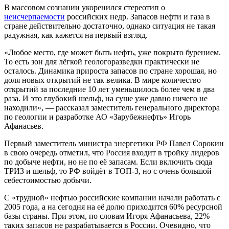
В массовом сознании укоренился стереотип о
неисчерпаемости
российских недр. Запасов нефти и газа в
стране действительно достаточно, однако ситуация не такая
радужная, как кажется на первый взгляд.
«Любое место, где может быть нефть, уже покрыто бурением.
То есть зон для лёгкой геологоразведки практически не
осталось. Динамика прироста запасов по стране хорошая, но
доля новых открытий не так велика. В мире количество
открытий за последние 10 лет уменьшилось более чем в два
раза. И это глубокий шельф, на суше уже давно ничего не
находили», — рассказал заместитель генерального директора
по геологии и разработке АО «Зарубежнефть» Игорь
Афанасьев.
Первый заместитель министра энергетики РФ Павел Сорокин
в свою очередь отметил, что Россия входит в тройку лидеров
по добыче нефти, но не по её запасам. Если включить сюда
ТРИЗ и шельф, то РФ войдёт в ТОП-3, но с очень большой
себестоимостью добычи.
С «трудной» нефтью российские компании начали работать с
2005 года, а на сегодня на её долю приходится 60% ресурсной
базы страны. При этом, по словам Игоря Афанасьева, 22%
таких запасов не разрабатывается в России. Очевидно, что