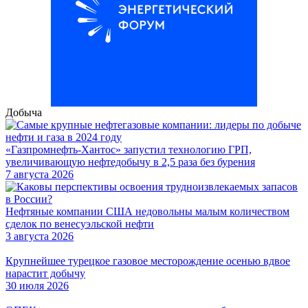
Добыча
«Газпромнефть-Хантос» запустил технологию ГРП,
увеличивающую нефтедобычу в 2,5 раза без бурения
7 августа 2026
Нефтяные компании США недовольны малым количеством
сделок по венесуэльской нефти
3 августа 2026
Крупнейшее турецкое газовое месторождение осенью вдвое
нарастит добычу
30 июля 2026