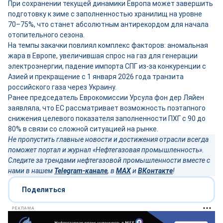
При сохранении текущей динамики Европа может завершить
подготовку к зиме с заполненностью хранилищ на уровне
70–75%, что станет абсолютным антирекордом для начала
отопительного сезона.
На темпы закачки повлиял комплекс факторов: аномальная
жара в Европе, увеличившая спрос на газ для генерации
электроэнергии, падение импорта СПГ из-за конкуренции с
Азией и прекращение с 1 января 2026 года транзита
российского газа через Украину.
Ранее председатель Еврокомиссии Урсула фон дер Ляйен
заявляла, что ЕС рассматривает возможность поэтапного
снижения целевого показателя заполненности ПХГ с 90 до
80% в связи со сложной ситуацией на рынке.
Не пропустить главные новости и достижения отрасли всегда
поможет портал и журнал «Нефтегазовая промышленность».
Следите за трендами нефтегазовой промышленности вместе с
нами в нашем
Telegram-канале
, в
MAX
и
ВКонтакте
!
Поделиться
РЕКЛАМА