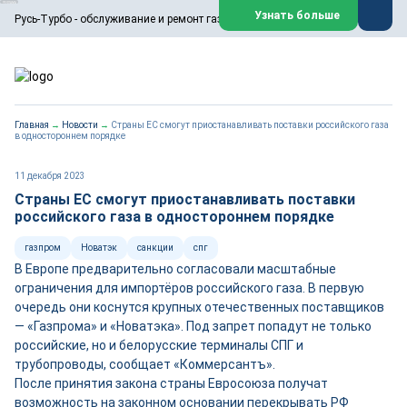
ООО «Русь-Турбо» занимается сервисом газовых и паровых
Узнать больше
Русь-Турбо - обслуживание и ремонт газовых паровых турбин
турбин, комплексным ремонтом, восстановлением,
техническим обслуживанием оборудования ТЭС,
зарубежных поршневых машин и компрессоров, которые
работают на нефтегазовых, нефтехимических,
металлургических и других предприятиях.
https://russturbo.ru/
Реклама. ООО «Русь-Турбо», ИНН 7802588950
Главная
→
Новости
→
Страны ЕС смогут приостанавливать поставки российского газа
erid: F7NfYUJCUneVdwPs4znf
в одностороннем порядке
Перейти на сайт
Закрыть
11 декабря 2023
Страны ЕС смогут приостанавливать поставки
российского газа в одностороннем порядке
газпром
Новатэк
санкции
спг
В Европе предварительно согласовали масштабные
ограничения для импортёров российского газа. В первую
очередь они коснутся крупных отечественных поставщиков
— «Газпрома» и «Новатэка». Под запрет попадут не только
российские, но и белорусские терминалы СПГ и
трубопроводы, сообщает «Коммерсантъ».
После принятия закона страны Евросоюза получат
возможность на законном основании перекрывать РФ