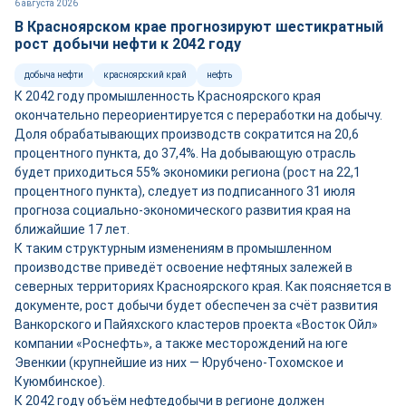
6 августа 2026
В Красноярском крае прогнозируют шестикратный
рост добычи нефти к 2042 году
добыча нефти
красноярский край
нефть
К 2042 году промышленность Красноярского края
окончательно переориентируется с переработки на добычу.
Доля обрабатывающих производств сократится на 20,6
процентного пункта, до 37,4%. На добывающую отрасль
будет приходиться 55% экономики региона (рост на 22,1
процентного пункта), следует из подписанного 31 июля
прогноза социально-экономического развития края на
ближайшие 17 лет.
К таким структурным изменениям в промышленном
производстве приведёт освоение нефтяных залежей в
северных территориях Красноярского края. Как поясняется в
документе, рост добычи будет обеспечен за счёт развития
Ванкорского и Пайяхского кластеров проекта «Восток Ойл»
компании «Роснефть», а также месторождений на юге
Эвенкии (крупнейшие из них — Юрубчено-Тохомское и
Куюмбинское).
К 2042 году объём нефтедобычи в регионе должен