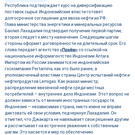
Республика подтверждает курс на диверсификацию
поставок сырья. Индонезийские власти готовят
долгосрочное соглашение для ввоза нефти из РФ.
Глава министерства энергетики и минеральных ресурсов
Бахлил Лахадалия подтвердил получение первой партии,
вторая следует к месту назначения. Следующим шагом
стороны оформят договорённости на длительный срок. Его
слова передаёт агентство
«Прайм»
со ссылкой на
национальное информагентство Индонезии Antara.
Импортом из России занимается не индонезийская
госкомпания Pertamina, как это было ранее, а
уполномоченный властями страны Центр испытаний нефти и
нефтепродуктов Lemigas. Как указал министр,
распределение ввезённой нефти среди местных
потребителей — внутреннее дело Индонезии. Этот вопрос не
должен зависеть от мнения иностранных государств.
Индонезия — независимая страна, никто извне не вправе
диктовать ей свои условия, подчеркнул Лахадалия. Он
отметил, что Джакарта не навязывает свои решения другим
и рассчитывает на встречное уважение к собственным
шагам. Это касается и мер по обеспечению