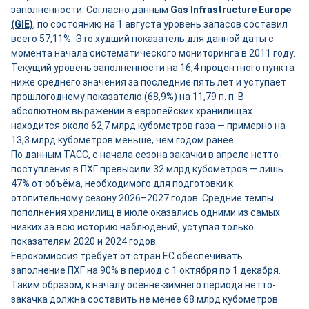
заполненности. Согласно данным
Gas Infrastructure Europe
(GIE)
, по состоянию на 1 августа уровень запасов составил
всего 57,11%. Это худший показатель для данной даты с
момента начала систематического мониторинга в 2011 году.
Текущий уровень заполненности на 16,4 процентного пункта
ниже среднего значения за последние пять лет и уступает
прошлогоднему показателю (68,9%) на 11,79 п. п. В
абсолютном выражении в европейских хранилищах
находится около 62,7 млрд кубометров газа — примерно на
13,3 млрд кубометров меньше, чем годом ранее.
По данным ТАСС, с начала сезона закачки в апреле нетто-
поступления в ПХГ превысили 32 млрд кубометров — лишь
47% от объёма, необходимого для подготовки к
отопительному сезону 2026–2027 годов. Средние темпы
пополнения хранилищ в июле оказались одними из самых
низких за всю историю наблюдений, уступая только
показателям 2020 и 2024 годов.
Еврокомиссия требует от стран ЕС обеспечивать
заполнение ПХГ на 90% в период с 1 октября по 1 декабря.
Таким образом, к началу осенне-зимнего периода нетто-
закачка должна составить не менее 68 млрд кубометров.