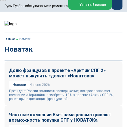
ООО «Русь-Турбо» занимается сервисом газовых и паровых
Узнать больше
Русь-Турбо - обслуживание и ремонт газовых паровых турбин
турбин, комплексным ремонтом, восстановлением,
техническим обслуживанием оборудования ТЭС,
зарубежных поршневых машин и компрессоров, которые
работают на нефтегазовых, нефтехимических,
металлургических и других предприятиях.
https://russturbo.ru/
Реклама. ООО «Русь-Турбо», ИНН 7802588950
Главная
→
Новатэк
erid: F7NfYUJCUneVdwPs4znf
Новатэк
Перейти на сайт
Закрыть
Долю французов в проекте «Арктик СПГ 2»
может выкупить «дочка» «Новатэка»
Новости
4 июня 2026
Президент России подписал распоряжение, которое позволяет
компании «Нордлайн» приобрести 10% в проекте «Арктик СПГ 2»,
ранее принадлежащих французской...
Частные компании Вьетнама рассматривают
возможность покупки СПГ у НОВАТЭКа