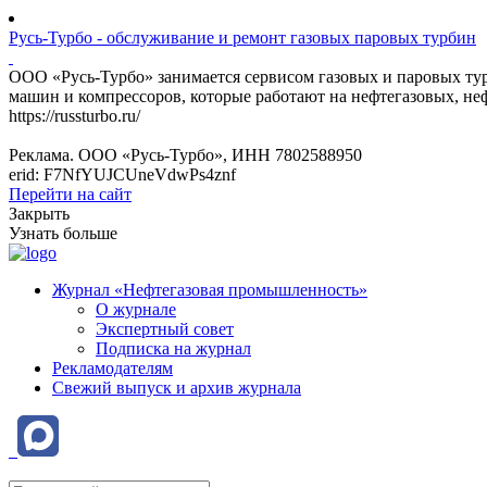
Русь-Турбо - обслуживание и ремонт газовых паровых турбин
ООО «Русь-Турбо» занимается сервисом газовых и паровых т
машин и компрессоров, которые работают на нефтегазовых, не
https://russturbo.ru/
Реклама. ООО «Русь-Турбо», ИНН 7802588950
erid: F7NfYUJCUneVdwPs4znf
Перейти на сайт
Закрыть
Узнать больше
Журнал «Нефтегазовая промышленность»
О журнале
Экспертный совет
Подписка на журнал
Рекламодателям
Свежий выпуск и архив журнала