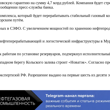
кую гарантию на сумму 4,7 млрд рублей. Компания будет строи
 сообщении пресс‑службы банка.
плекса, который будет перерабатывать стабильный газовый конде
орским путём.
ных в СЗФО. С увеличением мощностей по хранению нефтепроду
 нефтеперерабатывающей и логистической инфраструктуры в Му
 к работам по установке резервуаров, подчеркнул исполнитель
адном берегу Кольского залива строит «Новатэк». Согласно прое
кспертизой РФ. Разрешение выдано на первые шесть из десяти э