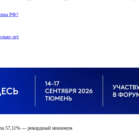
ынка РФ?
олько лет
вила 57,11% — рекордный минимум