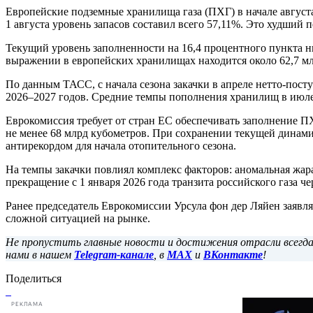
Европейские подземные хранилища газа (ПХГ) в начале август
1 августа уровень запасов составил всего 57,11%. Это худший 
Текущий уровень заполненности на 16,4 процентного пункта ни
выражении в европейских хранилищах находится около 62,7 мл
По данным ТАСС, с начала сезона закачки в апреле нетто-пос
2026–2027 годов. Средние темпы пополнения хранилищ в июле 
Еврокомиссия требует от стран ЕС обеспечивать заполнение ПХГ
не менее 68 млрд кубометров. При сохранении текущей динам
антирекордом для начала отопительного сезона.
На темпы закачки повлиял комплекс факторов: аномальная жара
прекращение с 1 января 2026 года транзита российского газа ч
Ранее председатель Еврокомиссии Урсула фон дер Ляйен заявля
сложной ситуацией на рынке.
Не пропустить главные новости и достижения отрасли всег
нами в нашем
Telegram-канале
, в
MAX
и
ВКонтакте
!
Поделиться
РЕКЛАМА