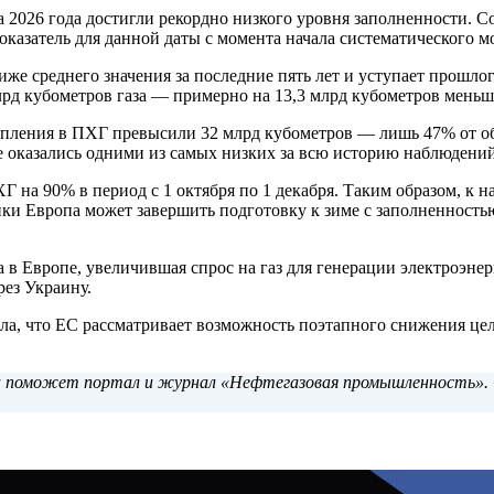
а 2026 года достигли рекордно низкого уровня заполненности. 
показатель для данной даты с момента начала систематического м
же среднего значения за последние пять лет и уступает прошлог
рд кубометров газа — примерно на 13,3 млрд кубометров меньше
тупления в ПХГ превысили 32 млрд кубометров — лишь 47% от об
оказались одними из самых низких за всю историю наблюдений, 
 на 90% в период с 1 октября по 1 декабря. Таким образом, к н
ики Европа может завершить подготовку к зиме с заполненность
 в Европе, увеличившая спрос на газ для генерации электроэне
ерез Украину.
ла, что ЕС рассматривает возможность поэтапного снижения цел
да поможет портал и журнал «Нефтегазовая промышленность». 