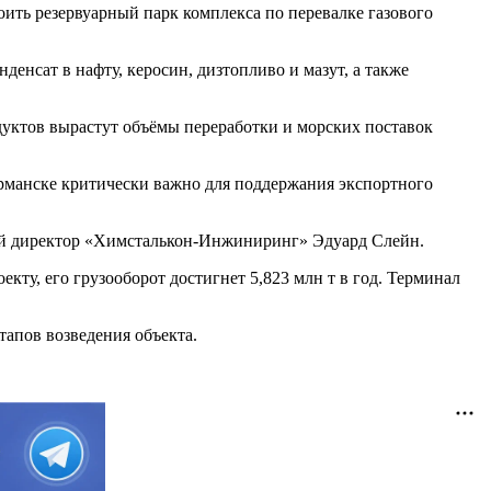
ть резервуарный парк комплекса по перевалке газового
нсат в нафту, керосин, дизтопливо и мазут, а также
ктов вырастут объёмы переработки и морских поставок
рманске критически важно для поддержания экспортного
ный директор «Химсталькон‑Инжиниринг» Эдуард Слейн.
кту, его грузооборот достигнет 5,823 млн т в год. Терминал
тапов возведения объекта.