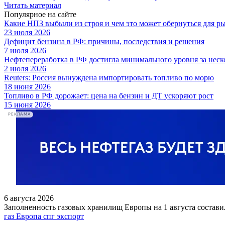
Читать материал
Популярное на сайте
Какие НПЗ выбыли из строя и чем это может обернуться для р
23 июля 2026
Дефицит бензина в РФ: причины, последствия и решения
7 июля 2026
Нефтепереработка в РФ достигла минимального уровня за неск
2 июля 2026
Reuters: Россия вынуждена импортировать топливо по морю
18 июня 2026
Топливо в РФ дорожает: цена на бензин и ДТ ускоряют рост
15 июня 2026
РЕКЛАМА
6 августа 2026
Заполненность газовых хранилищ Европы на 1 августа соста
газ
Европа
спг
экспорт