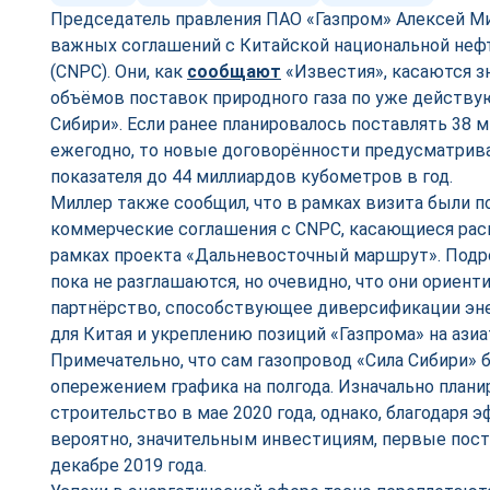
Председатель правления ПАО «Газпром» Алексей М
важных соглашений с Китайской национальной неф
(CNPC). Они, как
сообщают
«Известия», касаются з
объёмов поставок природного газа по уже действу
Сибири». Если ранее планировалось поставлять 38 
ежегодно, то новые договорённости предусматрив
показателя до 44 миллиардов кубометров в год.
Миллер также сообщил, что в рамках визита были 
коммерческие соглашения с CNPC, касающиеся рас
рамках проекта «Дальневосточный маршрут». Подр
пока не разглашаются, но очевидно, что они ориен
партнёрство, способствующее диверсификации эн
для Китая и укреплению позиций «Газпрома» на ази
Примечательно, что сам газопровод «Сила Сибири» 
опережением графика на полгода. Изначально план
строительство в мае 2020 года, однако, благодаря 
вероятно, значительным инвестициям, первые поста
декабре 2019 года.