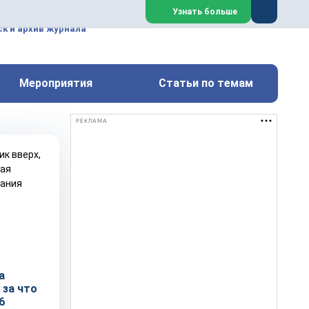
ем, техническим обслуживанием
Узнать больше
техимических, металлургических
к и архив журнала
Перейти на сайт
Закрыть
Мероприятия
Статьи по темам
РЕКЛАМА
а
 за что
6