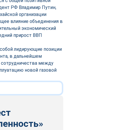
ся с общей позитивной
дент РФ Владимир Путин,
нхайской организации
ущее влияние объединения в
чительный экономический
редний прирост ВВП
а собой лидирующие позиции
ента, в дальнейшем
о сотрудничества между
сплуатацию новой газовой
ест
ленность»