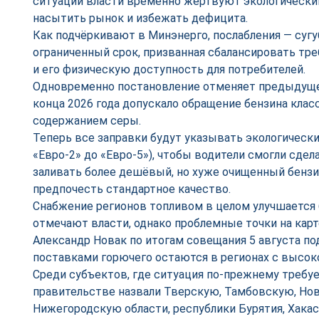
ситуации власти временно жертвуют экологически
насытить рынок и избежать дефицита.
Как подчёркивают в Минэнерго, послабления — сугу
ограниченный срок, призванная сбалансировать тре
и его физическую доступность для потребителей.
Одновременно постановление отменяет предыдуще
конца 2026 года допускало обращение бензина кла
содержанием серы.
Теперь все заправки будут указывать экологически
«Евро-2» до «Евро-5»), чтобы водители смогли сде
заливать более дешёвый, но хуже очищенный бензи
предпочесть стандартное качество.
Снабжение регионов топливом в целом улучшается 
отмечают власти, однако проблемные точки на карт
Александр Новак по итогам совещания 5 августа по
поставками горючего остаются в регионах с высок
Среди субъектов, где ситуация по-прежнему требу
правительстве назвали Тверскую, Тамбовскую, Но
Нижегородскую области, республики Бурятия, Хакаси