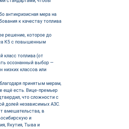
ми стандартами, чтобы
бо антикризисная мера на
бования к качеству топлива
е решение, которое до
сса К5 с повышенным
й класс топлива (от
лать осознанный выбор —
н низких классов или
благодаря принятым мерам,
е ещё есть. Вице-премьер
дтвердил, что сложности с
ой долей независимых АЗС.
ет вмешательства, в
восибирскую и
я, Якутия, Тыва и