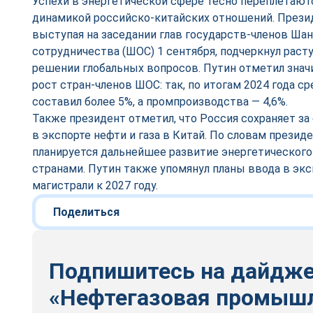
Успехи в энергетической сфере тесно переплетают
динамикой российско-китайских отношений. Прези
выступая на заседании глав государств-членов Ша
сотрудничества (ШОС) 1 сентября, подчеркнул раст
решении глобальных вопросов. Путин отметил зна
рост стран-членов ШОС: так, по итогам 2024 года с
составил более 5%, а промпроизводства — 4,6%.
Также президент отметил, что Россия сохраняет з
в экспорте нефти и газа в Китай. По словам презид
планируется дальнейшее развитие энергетическог
странами. Путин также упомянул планы ввода в эк
магистрали к 2027 году.
Поделиться
Подпишитесь на дайдж
«Нефтегазовая промыш