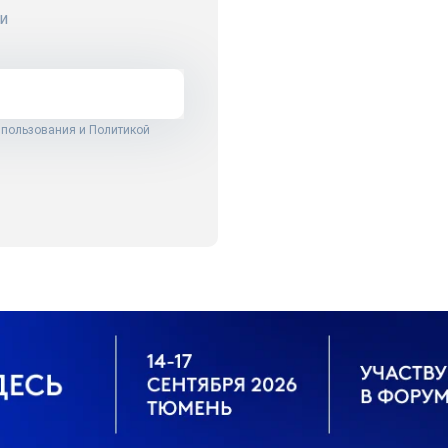
и
 пользования
и
Политикой