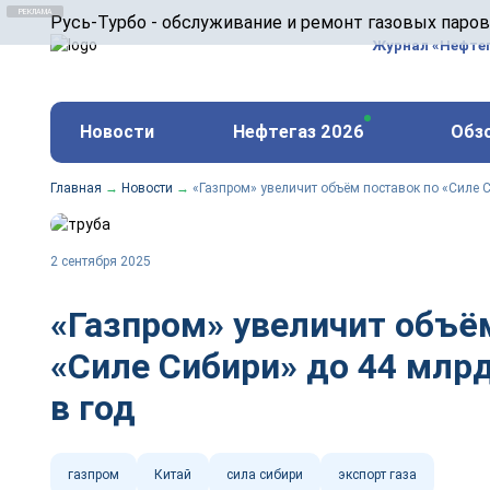
ООО «Русь-Турбо» занимается сервисом газовых и
Русь-Турбо - обслуживание и ремонт газовых паро
оборудования ТЭС, зарубежных поршневых машин и
Журнал «Нефте
и других предприятиях.
https://russturbo.ru/
Реклама. ООО «Русь-Турбо», ИНН 7802588950
Новости
Нефтегаз 2026
Обз
erid: F7NfYUJCUneVdwPs4znf
Главная
→
Новости
→
«Газпром» увеличит объём поставок по «Силе 
2 сентября 2025
«Газпром» увеличит объё
«Силе Сибири» до 44 млр
в год
газпром
Китай
сила сибири
экспорт газа