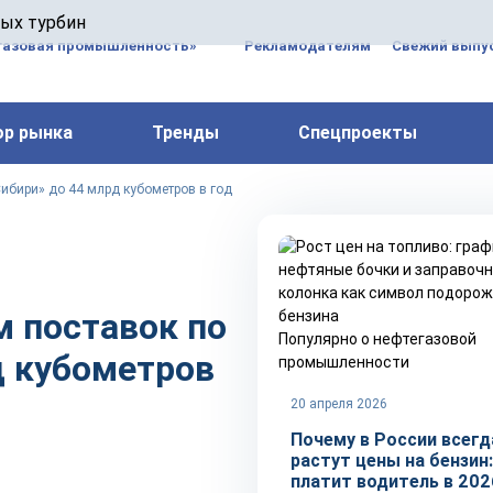
 паровых турбин, комплексным ремонтом, восстановлени
вых турбин
 компрессоров, которые работают на нефтегазовых, неф
газовая промышленность»
Рекламодателям
Свежий выпус
ор рынка
Тренды
Спецпроекты
Сибири» до 44 млрд кубометров в год
м поставок по
Популярно о нефтегазовой
д кубометров
промышленности
20 апреля 2026
Почему в России всегд
растут цены на бензин:
платит водитель в 202