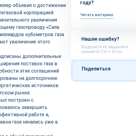
году?
иллер объявил о достижении
тегазовой корпорацией
Читать материал
начительного увеличения
ющему газопроводу «Сила
миллиардов кубометров газа
Нашли ошибку?
ают увеличение этого
Выделите ее мышкой и
нажмите Ctrl + Enter
подписаны дополнительные
ширения поставок газа в
Поделиться
обности этих соглашений
тированы на долгосрочное
ергетических источников
атском рынке.
был построен с
ировалось завершить
эффективной работе и,
вки газа начались уже в