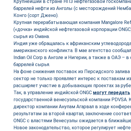
Крупнейший в стране НПЗ нефтегазовой госкомпании 
баррелей нефти из Анголы (с месторождений Немба,
Конго (сорт Джено).
Крупная перерабатывающая компания Mangalore Refin
(«дочка» индийской нефтегазовой корпорации ONGC)
сырья из Омана.
Индия уже обращалась к африканским углеводорода
американского конфликта. В мае агентство сообщал
Indian Oil Corp в Анголе и Нигерии, а также в ОАЭ –
баррелей сырья.
На фоне снижения поставок из Персидского залива
сектор не только проявляет интерес к поставкам из
расширяет участие в добывающих проектах за руб
Так, в управление индийской ONGC
могут передать
государственной венесуэльской компании PDVSA. 
директор компании Анупам Агарвал в ходе конфер
результатам за второй квартал, заключение соотв
ONGC с властями Венесуэлы ожидается в ближайшее
Новое законодательство, которое регулирует нефте