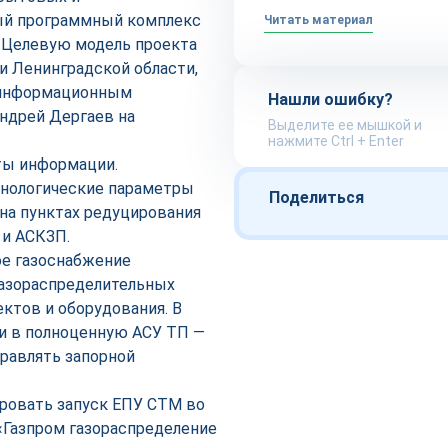
ый программный комплекс
Читать материал
. Целевую модель проекта
и Ленинградской области,
о информационным
Нашли ошибку?
ндрей Дергаев на
Выделите ее мышкой и
нажмите Ctrl + Enter
ты информации.
хнологические параметры
Поделиться
на пунктах редуцирования
 и АСКЗП.
ое газоснабжение
газораспределительных
ктов и оборудования. В
и в полноценную АСУ ТП —
равлять запорной
ировать запуск ЕПУ СТМ во
 «Газпром газораспределение