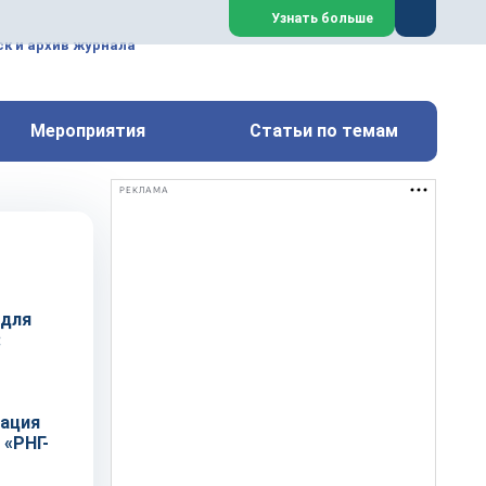
ем, техническим обслуживанием
Узнать больше
техимических, металлургических
к и архив журнала
Перейти на сайт
Закрыть
Мероприятия
Статьи по темам
РЕКЛАМА
 для
:
рация
 «РНГ-