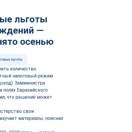
вые льготы
ождений —
нято осенью
говые льготы
чить количество
отный налоговый режим
доход). Замминистра
а полях Евразийского
ил, что решение может
истерство свои
изучает материалы, пояснил