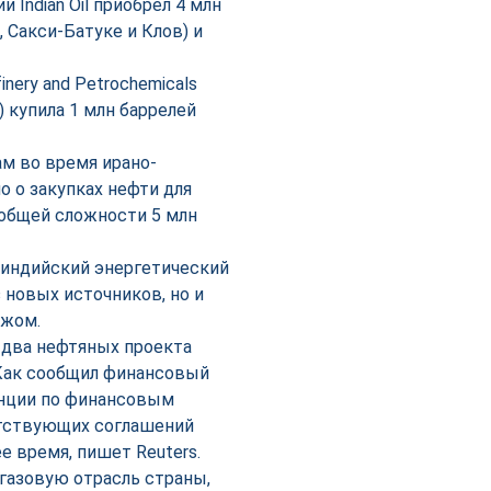
Indian Oil приобрёл 4 млн
 Сакси-Батуке и Клов) и
ery and Petrochemicals
 купила 1 млн баррелей
м во время ирано-
о о закупках нефти для
 в общей сложности 5 млн
 индийский энергетический
 новых источников, но и
ежом.
два нефтяных проекта
Как сообщил финансовый
енции по финансовым
етствующих соглашений
 время, пишет Reuters.
газовую отрасль страны,