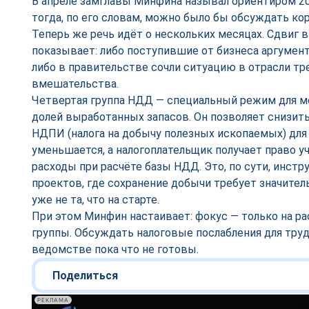
В апреле замглавы Минфина называл ориентиром 2
тогда, по его словам, можно было бы обсуждать ко
Теперь же речь идёт о нескольких месяцах. Сдвиг 
показывает: либо поступившие от бизнеса аргумен
либо в правительстве сочли ситуацию в отрасли т
вмешательства.
Четвертая группа НДД — специальный режим для 
долей выработанных запасов. Он позволяет снизить
НДПИ (налога на добычу полезных ископаемых) для
уменьшается, а налогоплательщик получает право 
расходы при расчёте базы НДД. Это, по сути, инст
проектов, где сохранение добычи требует значител
уже не та, что на старте.
При этом Минфин настаивает: фокус — только на р
группы. Обсуждать налоговые послабления для тру
ведомстве пока что не готовы.
Поделиться
РЕКЛАМА