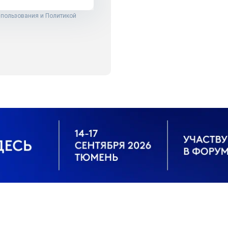
 пользования
и
Политикой