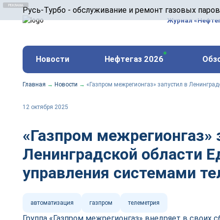
ООО «Русь-Турбо» занимается сервисом газовых и
Русь-Турбо - обслуживание и ремонт газовых паро
оборудования ТЭС, зарубежных поршневых машин и
Журнал «Нефте
и других предприятиях.
https://russturbo.ru/
Реклама. ООО «Русь-Турбо», ИНН 7802588950
Новости
Нефтегаз 2026
Обз
erid: F7NfYUJCUneVdwPs4znf
Главная
→
Новости
→
«Газпром межрегионгаз» запустил в Ленинград
12 октября 2025
«Газпром межрегионгаз» 
Ленинградской области Е
управления системами т
автоматизация
газпром
телеметрия
Группа «Газпром межрегионгаз» внедряет в своих 