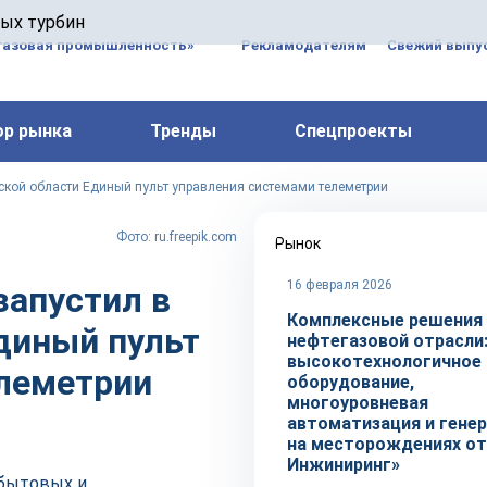
 паровых турбин, комплексным ремонтом, восстановлени
вых турбин
 компрессоров, которые работают на нефтегазовых, неф
газовая промышленность»
Рекламодателям
Свежий выпус
ор рынка
Тренды
Спецпроекты
ской области Единый пульт управления системами телеметрии
Фото: ru.freepik.com
Рынок
16 февраля 2026
запустил в
Комплексные решения
диный пульт
нефтегазовой отрасли
высокотехнологичное
елеметрии
оборудование,
многоуровневая
автоматизация и гене
на месторождениях от
Инжиниринг»
сбытовых и