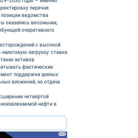
029–2030 годы — именно
рректировку перечня.
в позиции ведомства
ты оказались весомыми,
ребующей оперативного
месторождений с высокой
 налоговую нагрузку: ставка
 таких активов
учитывать фактические
румент поддержки зрелых
ьных вложений, но отдача
асширении четвёртой
дноизвлекаемой нефти в