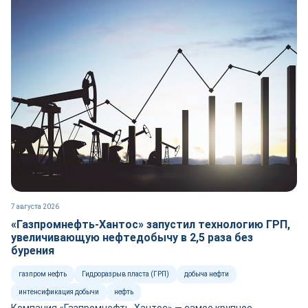
7 августа 2026
«Газпромнефть-Хантос» запустил технологию ГРП,
увеличивающую нефтедобычу в 2,5 раза без
бурения
газпром нефть
Гидроразрыв пласта (ГРП)
добыча нефти
интенсификация добычи
нефть