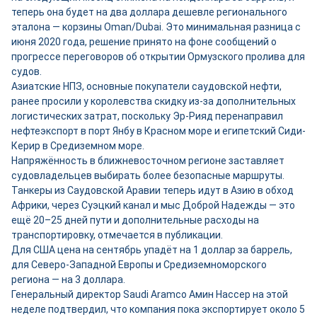
теперь она будет на два доллара дешевле регионального
эталона — корзины Oman/Dubai. Это минимальная разница с
июня 2020 года, решение принято на фоне сообщений о
прогрессе переговоров об открытии Ормузского пролива для
судов.
Азиатские НПЗ, основные покупатели саудовской нефти,
ранее просили у королевства скидку из-за дополнительных
логистических затрат, поскольку Эр-Рияд перенаправил
нефтеэкспорт в порт Янбу в Красном море и египетский Сиди-
Керир в Средиземном море.
Напряжённость в ближневосточном регионе заставляет
судовладельцев выбирать более безопасные маршруты.
Танкеры из Саудовской Аравии теперь идут в Азию в обход
Африки, через Суэцкий канал и мыс Доброй Надежды — это
ещё 20–25 дней пути и дополнительные расходы на
транспортировку, отмечается в публикации.
Для США цена на сентябрь упадёт на 1 доллар за баррель,
для Северо-Западной Европы и Средиземноморского
региона — на 3 доллара.
Генеральный директор Saudi Aramco Амин Нассер на этой
неделе подтвердил, что компания пока экспортирует около 5