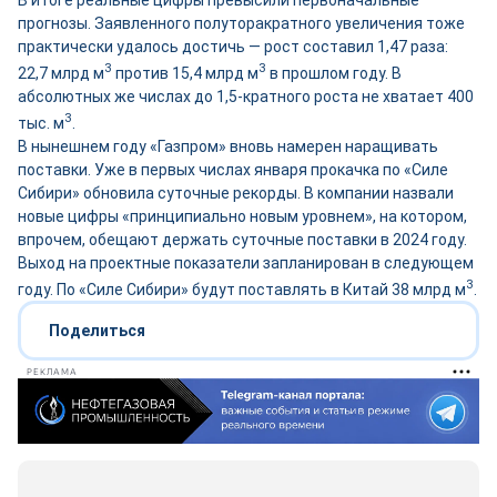
В итоге реальные цифры превысили первоначальные
прогнозы. Заявленного полуторакратного увеличения тоже
практически удалось достичь — рост составил 1,47 раза:
3
3
22,7 млрд м
против 15,4 млрд м
в прошлом году. В
абсолютных же числах до 1,5-кратного роста не хватает 400
3
тыс. м
.
В нынешнем году «Газпром» вновь намерен наращивать
поставки. Уже в первых числах января прокачка по «Силе
Сибири» обновила суточные рекорды. В компании назвали
новые цифры «принципиально новым уровнем», на котором,
впрочем, обещают держать суточные поставки в 2024 году.
Выход на проектные показатели запланирован в следующем
3
году. По «Силе Сибири» будут поставлять в Китай 38 млрд м
.
Поделиться
РЕКЛАМА