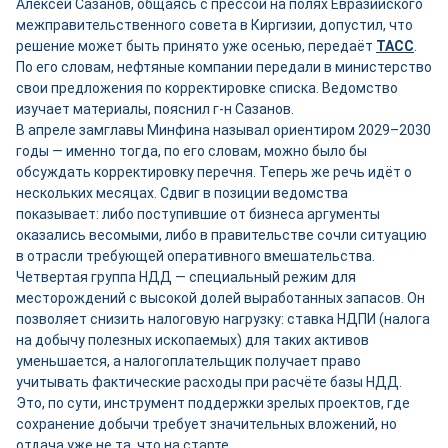
Алексей Сазанов, общаясь с прессой на полях Евразийского
межправительственного совета в Киргизии, допустил, что
решение может быть принято уже осенью, передаёт
ТАСС
.
По его словам, нефтяные компании передали в министерство
свои предложения по корректировке списка. Ведомство
изучает материалы, пояснил г-н Сазанов.
В апреле замглавы Минфина называл ориентиром 2029–2030
годы — именно тогда, по его словам, можно было бы
обсуждать корректировку перечня. Теперь же речь идёт о
нескольких месяцах. Сдвиг в позиции ведомства
показывает: либо поступившие от бизнеса аргументы
оказались весомыми, либо в правительстве сочли ситуацию
в отрасли требующей оперативного вмешательства.
Четвертая группа НДД — специальный режим для
месторождений с высокой долей выработанных запасов. Он
позволяет снизить налоговую нагрузку: ставка НДПИ (налога
на добычу полезных ископаемых) для таких активов
уменьшается, а налогоплательщик получает право
учитывать фактические расходы при расчёте базы НДД.
Это, по сути, инструмент поддержки зрелых проектов, где
сохранение добычи требует значительных вложений, но
отдача уже не та, что на старте.