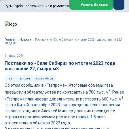
ООО «Русь-Турбо» занимается сервисом газовых и паровых
Узнать больше
Русь-Турбо - обслуживание и ремонт газовых паровых турбин
турбин, комплексным ремонтом, восстановлением,
техническим обслуживанием оборудования ТЭС,
зарубежных поршневых машин и компрессоров, которые
работают на нефтегазовых, нефтехимических,
металлургических и других предприятиях.
https://russturbo.ru/
Реклама. ООО «Русь-Турбо», ИНН 7802588950
Главная
→
Новости
→
Поставки по «Силе Сибири» по итогам 2023 года составили 22,7
erid: F7NfYUJCUneVdwPs4znf
млрд м3
Перейти на сайт
Закрыть
9 января 2024
Поставки по «Силе Сибири» по итогам 2023 года
составили 22,7 млрд м3
газ
газпром
сила сибири
Об этом сообщили в «Газпроме». Итоговые объёмы газа
3
превысили обязательства по контракту на 700 тыс. м
. Ранее
3
«Газпром» планировал дополнительно поставить 600 тыс. м
газа в Китай, в декабре 2023 года председатель правления
газового холдинга Алексей Миллер доложил президенту
страны о прогнозируемом росте поставок в 1,5 раза
относительно объёмов 2022 года.