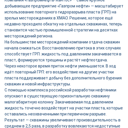
Компания «Газпромнефть-Хантос» — самое крупное
добывающее предприятие «Газпром нефти» — масштабирует
использование повторного гидроразрыва пласта (ГРП) на
зрелых месторождениях в ХМАО. Решение, которое ещё
недавно проходило обкатку на отдельных скважинах, теперь
становится частью промышленной стратегии на десятках
месторождений региона.
На большинстве месторождений компании отдача скважин
начала снижаться. Восстановлению притока в этих случаях
способствует ГРП: жидкость под давлением закачивается в
пласт, формируются трещины и растёт нефтеотдача.
Через некоторое время приток нефти уменьшается. В ход
идёт повторный ГРП: его воздействие на другие участки
пласта поддерживает добычу без дополнительного бурения
скважин и новой инфраструктуры.
С помощью комплекса российской разработки нефтяники
опускают в существующую горизонтальную скважину
малогабаритную колонну. Закачиваемая под давлением
жидкость точечно воздействует на участки пласта, которые
оставались неохваченными при первичном разрыве.
Результат — скважины увеличивают производительность в
среднем в 2,5 раза, в разработку вовлекаются недоступные