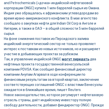
and Petrochemicals («дочка» индийской нефтегазовой
корпорации ONGC) купила 1 млн баррелей сырья из Омана.
Индия уже обращалась к африканским углеводородам во
время ирано-американского конфликта. В мае агентство
сообщало о закупках нефти для Indian Oil Corp в Анголе и
Нигерии, а также в ОАЭ – в общей сложности 5 млн баррелей
сырья.
На фоне снижения поставок из Персидского залива
индийский энергетический сектор не только проявляет
интерес к поставкам из новых источников, но и расширяет
участие в добывающих проектах за рубежом.
Так, в управление индийской ONGC
могут передать
два
нефтяных проекта государственной венесуэльской
компании PDVSA. Как сообщил финансовый директор
компании Анупам Агарвал в ходе конференции по
финансовым результатам за второй квартал, заключение
соответствующих соглашений ONGC с властями Венесуэлы
ожидается в ближайшее время, пишет Reuters.
Новое законодательство, которое регулирует нефтегазовую
отрасль страны, даёт индийскому инвестору полную
свободу деятельности, добавил финдиректор ONGC. Прежде