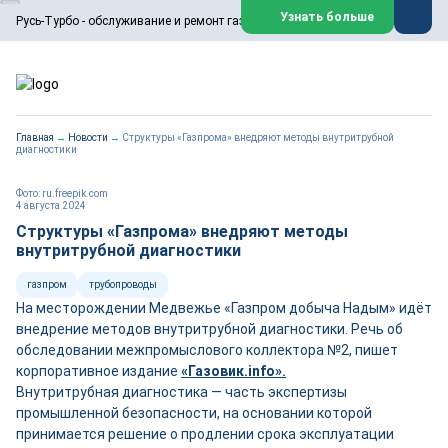
ООО «Русь-Турбо» занимается сервисом газовых и паровых
Узнать больше
Русь-Турбо - обслуживание и ремонт газовых паровых турбин
турбин, комплексным ремонтом, восстановлением,
техническим обслуживанием оборудования ТЭС,
зарубежных поршневых машин и компрессоров, которые
работают на нефтегазовых, нефтехимических,
металлургических и других предприятиях.
https://russturbo.ru/
Реклама. ООО «Русь-Турбо», ИНН 7802588950
Главная
→
Новости
→
Структуры «Газпрома» внедряют методы внутритрубной
erid: F7NfYUJCUneVdwPs4znf
диагностики
Перейти на сайт
Закрыть
Фото: ru.freepik.com
4 августа 2024
Структуры «Газпрома» внедряют методы
внутритрубной диагностики
газпром
трубопроводы
На месторождении Медвежье «Газпром добыча Надым» идёт
внедрение методов внутритрубной диагностики. Речь об
обследовании межпромыслового коллектора №2, пишет
корпоративное издание
«Газовик.info».
Внутритрубная диагностика — часть экспертизы
промышленной безопасности, на основании которой
принимается решение о продлении срока эксплуатации