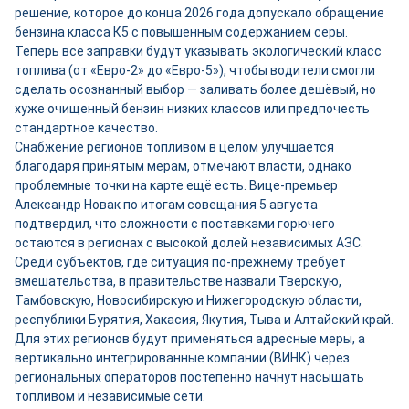
решение, которое до конца 2026 года допускало обращение
бензина класса К5 с повышенным содержанием серы.
Теперь все заправки будут указывать экологический класс
топлива (от «Евро-2» до «Евро-5»), чтобы водители смогли
сделать осознанный выбор — заливать более дешёвый, но
хуже очищенный бензин низких классов или предпочесть
стандартное качество.
Снабжение регионов топливом в целом улучшается
благодаря принятым мерам, отмечают власти, однако
проблемные точки на карте ещё есть. Вице-премьер
Александр Новак по итогам совещания 5 августа
подтвердил, что сложности с поставками горючего
остаются в регионах с высокой долей независимых АЗС.
Среди субъектов, где ситуация по-прежнему требует
вмешательства, в правительстве назвали Тверскую,
Тамбовскую, Новосибирскую и Нижегородскую области,
республики Бурятия, Хакасия, Якутия, Тыва и Алтайский край.
Для этих регионов будут применяться адресные меры, а
вертикально интегрированные компании (ВИНК) через
региональных операторов постепенно начнут насыщать
топливом и независимые сети.