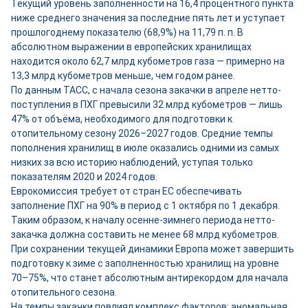
Текущий уровень заполненности на 16,4 процентного пункта
ниже среднего значения за последние пять лет и уступает
прошлогоднему показателю (68,9%) на 11,79 п. п. В
абсолютном выражении в европейских хранилищах
находится около 62,7 млрд кубометров газа — примерно на
13,3 млрд кубометров меньше, чем годом ранее.
По данным ТАСС, с начала сезона закачки в апреле нетто-
поступления в ПХГ превысили 32 млрд кубометров — лишь
47% от объёма, необходимого для подготовки к
отопительному сезону 2026–2027 годов. Средние темпы
пополнения хранилищ в июле оказались одними из самых
низких за всю историю наблюдений, уступая только
показателям 2020 и 2024 годов.
Еврокомиссия требует от стран ЕС обеспечивать
заполнение ПХГ на 90% в период с 1 октября по 1 декабря.
Таким образом, к началу осенне-зимнего периода нетто-
закачка должна составить не менее 68 млрд кубометров.
При сохранении текущей динамики Европа может завершить
подготовку к зиме с заполненностью хранилищ на уровне
70–75%, что станет абсолютным антирекордом для начала
отопительного сезона.
На темпы закачки повлиял комплекс факторов: аномальная