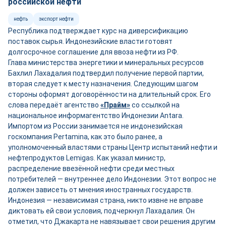
российской нефти
нефть
экспорт нефти
Республика подтверждает курс на диверсификацию
поставок сырья. Индонезийские власти готовят
долгосрочное соглашение для ввоза нефти из РФ.
Глава министерства энергетики и минеральных ресурсов
Бахлил Лахадалия подтвердил получение первой партии,
вторая следует к месту назначения. Следующим шагом
стороны оформят договорённости на длительный срок. Его
слова передаёт агентство
«Прайм»
со ссылкой на
национальное информагентство Индонезии Antara.
Импортом из России занимается не индонезийская
госкомпания Pertamina, как это было ранее, а
уполномоченный властями страны Центр испытаний нефти и
нефтепродуктов Lemigas. Как указал министр,
распределение ввезённой нефти среди местных
потребителей — внутреннее дело Индонезии. Этот вопрос не
должен зависеть от мнения иностранных государств.
Индонезия — независимая страна, никто извне не вправе
диктовать ей свои условия, подчеркнул Лахадалия. Он
отметил, что Джакарта не навязывает свои решения другим