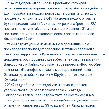
К 2042 году промышленность Красноярского края
окончательно переориентируется с переработки на добычу.
Доля обрабатывающих производств сократится на 20,6
процентного пункта, до 37,4%. На добывающую отрасль
будет приходиться 55% экономики региона (рост на 22,1
процентного пункта), следует из подписанного 31 июля
прогноза социально-экономического развития края на
ближайшие 17 лет.
К таким структурным изменениям в промышленном
производстве приведёт освоение нефтяных залежей в
северных территориях Красноярского края. Как поясняется в
документе, рост добычи будет обеспечен за счёт развития
Ванкорского и Пайяхского кластеров проекта «Восток Ойл»
компании «Роснефть», а также месторождений на юге
Эвенкии (крупнейшие из них — Юрубчено-Тохомское и
Куюмбинское).
К 2042 году объём нефтедобычи в регионе должен
увеличиться в 5,9 раза к показателю 2024 года.
Как подсчитали в Красноярскстате, за шесть месяцев
текущего года краевые нефтегазодобывающие компании
отгрузили товары на 323,33 млрд рублей. Спад к первой