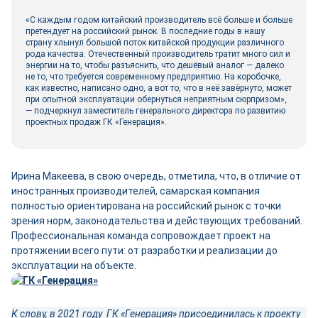
«С каждым годом китайский производитель всё больше и больше
претендует на российский рынок. В последние годы в нашу
страну хлынул большой поток китайской продукции различного
рода качества. Отечественный производитель тратит много сил и
энергии на то, чтобы разъяснить, что дешёвый аналог — далеко
не то, что требуется современному предприятию. На коробочке,
как известно, написано одно, а вот то, что в неё завёрнуто, может
при опытной эксплуатации обернуться неприятным сюрпризом»,
— подчеркнул заместитель генерального директора по развитию
проектных продаж ГК «Генерация».
Ирина Макеева, в свою очередь, отметила, что, в отличие от
иностранных производителей, самарская компания
полностью ориентирована на российский рынок с точки
зрения норм, законодательства и действующих требований.
Профессиональная команда сопровождает проект на
протяжении всего пути: от разработки и реализации до
эксплуатации на объекте.
К слову, в 2021 году ГК «Генерация» присоединилась к проекту