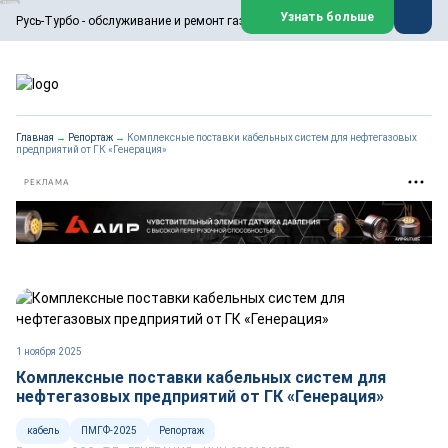
ООО «Русь-Турбо» занимается сервисом газовых и паровых
Узнать больше
Русь-Турбо - обслуживание и ремонт газовых паровых турбин
турбин, комплексным ремонтом, восстановлением,
техническим обслуживанием оборудования ТЭС,
зарубежных поршневых машин и компрессоров, которые
работают на нефтегазовых, нефтехимических,
металлургических и других предприятиях.
https://russturbo.ru/
Реклама. ООО «Русь-Турбо», ИНН 7802588950
Главная
→
Репортаж
→
Комплексные поставки кабельных систем для нефтегазовых
erid: F7NfYUJCUneVdwPs4znf
предприятий от ГК «Генерация»
Перейти на сайт
Закрыть
РЕКЛАМА
1 ноября 2025
Комплексные поставки кабельных систем для
нефтегазовых предприятий от ГК «Генерация»
кабель
ПМГФ-2025
Репортаж