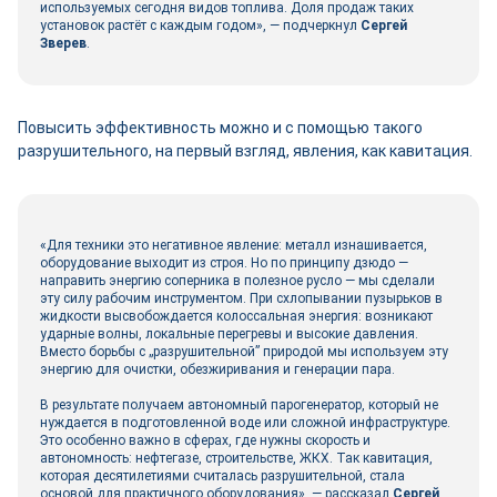
используемых сегодня видов топлива. Доля продаж таких
установок растёт с каждым годом», ― подчеркнул
Сергей
Зверев
.
Повысить эффективность можно и с помощью такого
разрушительного, на первый взгляд, явления, как кавитация.
«Для техники это негативное явление: металл изнашивается,
оборудование выходит из строя. Но по принципу дзюдо —
направить энергию соперника в полезное русло — мы сделали
эту силу рабочим инструментом. При схлопывании пузырьков в
жидкости высвобождается колоссальная энергия: возникают
ударные волны, локальные перегревы и высокие давления.
Вместо борьбы с „разрушительной” природой мы используем эту
энергию для очистки, обезжиривания и генерации пара.
В результате получаем автономный парогенератор, который не
нуждается в подготовленной воде или сложной инфраструктуре.
Это особенно важно в сферах, где нужны скорость и
автономность: нефтегазе, строительстве, ЖКХ. Так кавитация,
которая десятилетиями считалась разрушительной, стала
основой для практичного оборудования», ― рассказал
Сергей