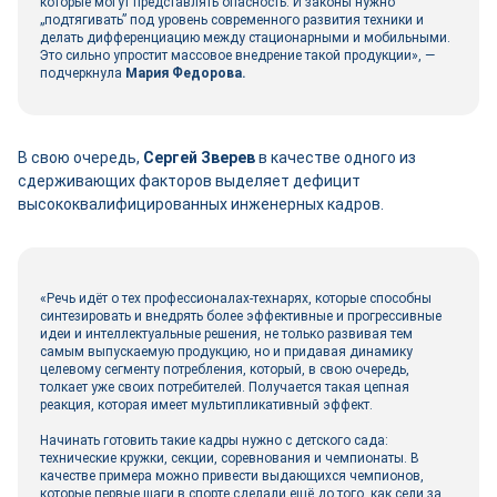
которые могут представлять опасность. И законы нужно
„подтягивать” под уровень современного развития техники и
делать дифференциацию между стационарными и мобильными.
Это сильно упростит массовое внедрение такой продукции», ―
подчеркнула
Мария Федорова.
В свою очередь,
Сергей Зверев
в качестве одного из
сдерживающих факторов выделяет дефицит
высококвалифицированных инженерных кадров.
«Речь идёт о тех профессионалах-технарях, которые способны
синтезировать и внедрять более эффективные и прогрессивные
идеи и интеллектуальные решения, не только развивая тем
самым выпускаемую продукцию, но и придавая динамику
целевому сегменту потребления, который, в свою очередь,
толкает уже своих потребителей. Получается такая цепная
реакция, которая имеет мультипликативный эффект.
Начинать готовить такие кадры нужно с детского сада:
технические кружки, секции, соревнования и чемпионаты. В
качестве примера можно привести выдающихся чемпионов,
которые первые шаги в спорте сделали ещё до того, как сели за