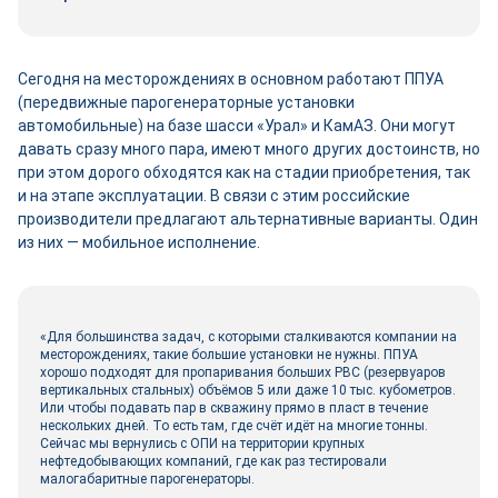
Сегодня на месторождениях в основном работают ППУА
(передвижные парогенераторные установки
автомобильные) на базе шасси «Урал» и КамАЗ. Они могут
давать сразу много пара, имеют много других достоинств, но
при этом дорого обходятся как на стадии приобретения, так
и на этапе эксплуатации. В связи с этим российские
производители предлагают альтернативные варианты. Один
из них ― мобильное исполнение.
«Для большинства задач, с которыми сталкиваются компании на
месторождениях, такие большие установки не нужны. ППУА
хорошо подходят для пропаривания больших РВС (резервуаров
вертикальных стальных) объёмов 5 или даже 10 тыс. кубометров.
Или чтобы подавать пар в скважину прямо в пласт в течение
нескольких дней. То есть там, где счёт идёт на многие тонны.
Сейчас мы вернулись с ОПИ на территории крупных
нефтедобывающих компаний, где как раз тестировали
малогабаритные парогенераторы.