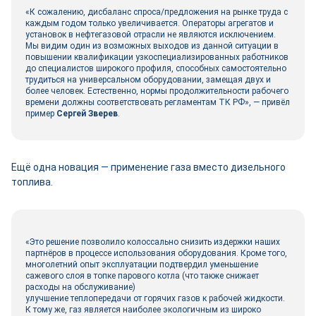
«К сожалению, дисбаланс спроса/предложения на рынке труда с
каждым годом только увеличивается. Операторы агрегатов и
установок в нефтегазовой отрасли не являются исключением.
Мы видим один из возможных выходов из данной ситуации в
повышении квалификации узкоспециализированных работников
до специалистов широкого профиля, способных самостоятельно
трудиться на универсальном оборудовании, замещая двух и
более человек. Естественно, нормы продолжительности рабочего
времени должны соответствовать регламентам ТК РФ», ― привёл
пример
Сергей Зверев
.
Ещё одна новация ― применение газа вместо дизельного
топлива.
«Это решение позволило колоссально снизить издержки наших
партнёров в процессе использования оборудования. Кроме того,
многолетний опыт эксплуатации подтвердил уменьшение
сажевого слоя в топке парового котла (что также снижает
расходы на обслуживание)
улучшение теплопередачи от горячих газов к рабочей жидкости.
К тому же, газ является наиболее экологичным из широко