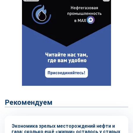
Рекомендуем
Тренды
Экономика зрелых месторождений нефти и
газа: сколько ещё «жизни» осталось у старых