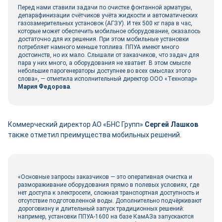
Перед нами ставили задачи по очистке фонтанной арматуры,
депарафинизации счётчиков учёта жидкости и автоматических
газозамерительных установок (АГЗУ). И тех 500 кг пара в час,
которые может обеспечить мобильное оборудование, оказалось
достаточно для их решения. При этом мобильные установки
потребляет намного меньше топлива. ППУА имеют много
достоинств, но их мало. Слышали от заказчиков, что задач для
пара у них много, а оборудования не хватает. В этом смысле
небольшие парогенераторы доступнее во всех смыслах этого
слова», ― отметила исполнительный директор ООО «Технопар»
Мария Федорова
.
Коммерческий директор АО «БНС Групп»
Сергей Лашков
также отметил преимущества мобильных решений.
«Основные запросы заказчиков — это оперативная очистка и
размораживание оборудования прямо в полевых условиях, где
нет доступа к электросети, сложная транспортная доступность и
отсутствие подготовленной воды. Дополнительно подчёркивают
дороговизну и длительный запуск традиционных решений:
например, установки ППУА-1600 на базе КамАЗа запускаются