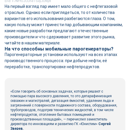
Erid: F7NfYUJCUneTSxyJUNy8
На первый взгляд пар имеет мало общего с нефтегазовой
отраслью. Однако если приглядеться, то от количества
вариантов его использования разбегаются глаза. О том,
какую пользу может принести пар добывающим компаниям,
какие новые разработки предлагают отечественные
производители и что сдерживает развитие этого рынка,
читайте в нашем материале.
На что способны мобильные парогенераторы?
Парогенераторные установки используют на всех этапах
производственного процесса: при добыче нефти, её
переработке, транспортировке нефтепродуктов.
«Если говорить об основных задачах, которые решают с
помощью пара высокого давления, то это депарафинизация
скважин и магистралей, дегазация ёмкостей, удаление льда и
загрязнений с поверхности подвижного состава, оборудования,
трубопроводов, подогрев технических жидкостей, в том числе
нефтепродуктов, отопление бытовых помещений и
производственных площадей», ― перечислил заместитель
директора по инновациям и развитию ГК «Юнистим»
Сергей
Зверев.