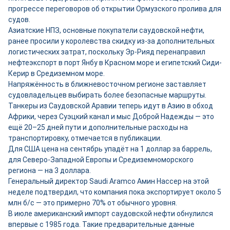
прогрессе переговоров об открытии Ормузского пролива для
судов.
Азиатские НПЗ, основные покупатели саудовской нефти,
ранее просили у королевства скидку из-за дополнительных
логистических затрат, поскольку Эр-Рияд перенаправил
нефтеэкспорт в порт Янбу в Красном море и египетский Сиди-
Керир в Средиземном море.
Напряжённость в ближневосточном регионе заставляет
судовладельцев выбирать более безопасные маршруты.
Танкеры из Саудовской Аравии теперь идут в Азию в обход
Африки, через Суэцкий канал и мыс Доброй Надежды — это
ещё 20–25 дней пути и дополнительные расходы на
транспортировку, отмечается в публикации.
Для США цена на сентябрь упадёт на 1 доллар за баррель,
для Северо-Западной Европы и Средиземноморского
региона — на 3 доллара.
Генеральный директор Saudi Aramco Амин Нассер на этой
неделе подтвердил, что компания пока экспортирует около 5
млн б/с — это примерно 70% от обычного уровня.
В июле американский импорт саудовской нефти обнулился
впервые с 1985 года. Такие предварительные данные