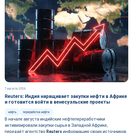
7 августа 2026
Reuters: Индия наращивает закупки нефти в Африке
и готовится войти в венесуэльские проекты
нефть
переработка нефти
В начале августа индийские нефтепереработчики
активизировали закупки сырья в Западной Африке,
передаёт агентство
Reuters
информацию своих источников.