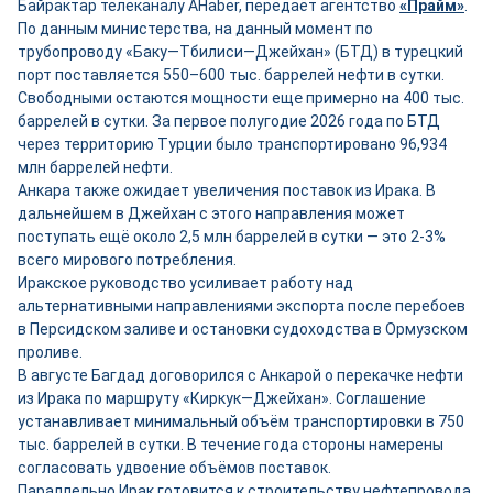
Байрактар телеканалу AHaber, передаёт агентство
«Прайм»
.
По данным министерства, на данный момент по
трубопроводу «Баку—Тбилиси—Джейхан» (БТД) в турецкий
порт поставляется 550–600 тыс. баррелей нефти в сутки.
Свободными остаются мощности ещ
е
примерно на 400 тыс.
баррелей в сутки. За первое полугодие 2026 года по БТД
через территорию Турции было транспортировано 96,934
млн баррелей нефти.
Анкара также ожидает увеличения поставок из Ирака. В
дальнейшем в Джейхан с этого направления может
поступать ещё около 2,5 млн баррелей в сутки — это 2-3%
всего мирового потребления.
Иракское руководство усиливает работу над
альтернативными направлениями экспорта после перебоев
в Персидском заливе и остановки судоходства в Ормузском
проливе.
В августе Багдад договорился с Анкарой о перекачке нефти
из Ирака по маршруту «Киркук—Джейхан». Соглашение
устанавливает минимальный объём транспортировки в 750
тыс. баррелей в сутки. В течение года стороны намерены
согласовать удвоение объёмов поставок.
Параллельно Ирак готовится к строительству нефтепровода