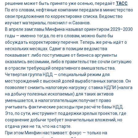
решение может быть принято уже осенью, передаёт
ТАСС
.
По его словам, нефтяные компании передали в министерство
свои предложения по корректировке списка. Ведомство
изучает материалы, пояснил г-н Сазанов.
В апреле замглавы Минфина называл ориентиром 2029–2030
годы — именно тогда, по его словам, можно было бы
обсуждать корректировку перечня. Теперь же речь идёт о
нескольких месяцах. Сдвиг в позиции ведомства
показывает: либо поступившие от бизнеса аргументы
оказались весомыми, либо в правительстве сочли ситуацию
в отрасли требующей оперативного вмешательства.
Четвертая группа НДД — специальный режим для
месторождений с высокой долей выработанных запасов. Он
позволяет снизить налоговую нагрузку: ставка НДПИ (налога
на добычу полезных ископаемых) для таких активов
уменьшается, а налогоплательщик получает право
учитывать фактические расходы при расчёте базы НДД.
Это, по сути, инструмент поддержки зрелых проектов, где
сохранение добычи требует значительных вложений, но
отдача уже не та, что на старте.
При этом Минфин настаивает: фокус — только на