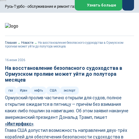
ООО «Русь-Турбо» занимается сервисом газовых и паровых
Узнать больше
Русь-Турбо - обслуживание и ремонт газовых паровых турбин
турбин, комплексным ремонтом, восстановлением,
техническим обслуживанием оборудования ТЭС,
зарубежных поршневых машин и компрессоров, которые
работают на нефтегазовых, нефтехимических,
металлургических и других предприятиях.
https://russturbo.ru/
Реклама. ООО «Русь-Турбо», ИНН 7802588950
Главная
→
Новости
→
На восстановление безопасного судоходства в Ормузском
erid: F7NfYUJCUneVdwPs4znf
проливе может уйти до полутора месяцев
Перейти на сайт
Закрыть
16 июня 2026
На восстановление безопасного судоходства в
Ормузском проливе может уйти до полутора
месяцев
газ
Иран
нефть
США
экспорт
Ормузский пролив частично открыли для судов, полное
открытие ожидается в пятницу — причём без взимания
каких-либо пошлин за навигацию. Об этом заявил накануне
американский президент Дональд Трамп, пишет
«Интерфакс»
.
Глава США допустил возможность направления двух-трёх
кораблей для обеспечения безопасности судоходства в