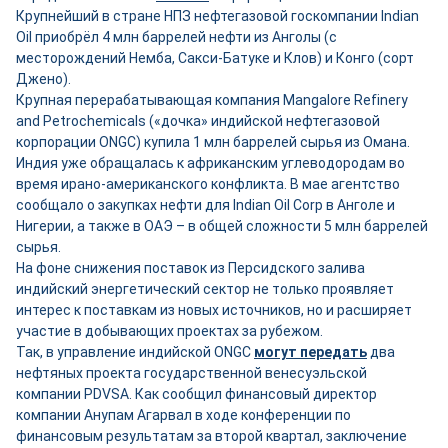
Крупнейший в стране НПЗ нефтегазовой госкомпании Indian
Oil приобрёл 4 млн баррелей нефти из Анголы (с
месторождений Немба, Сакси-Батуке и Клов) и Конго (сорт
Джено).
Крупная перерабатывающая компания Mangalore Refinery
and Petrochemicals («дочка» индийской нефтегазовой
корпорации ONGC) купила 1 млн баррелей сырья из Омана.
Индия уже обращалась к африканским углеводородам во
время ирано-американского конфликта. В мае агентство
сообщало о закупках нефти для Indian Oil Corp в Анголе и
Нигерии, а также в ОАЭ – в общей сложности 5 млн баррелей
сырья.
На фоне снижения поставок из Персидского залива
индийский энергетический сектор не только проявляет
интерес к поставкам из новых источников, но и расширяет
участие в добывающих проектах за рубежом.
Так, в управление индийской ONGC
могут передать
два
нефтяных проекта государственной венесуэльской
компании PDVSA. Как сообщил финансовый директор
компании Анупам Агарвал в ходе конференции по
финансовым результатам за второй квартал, заключение