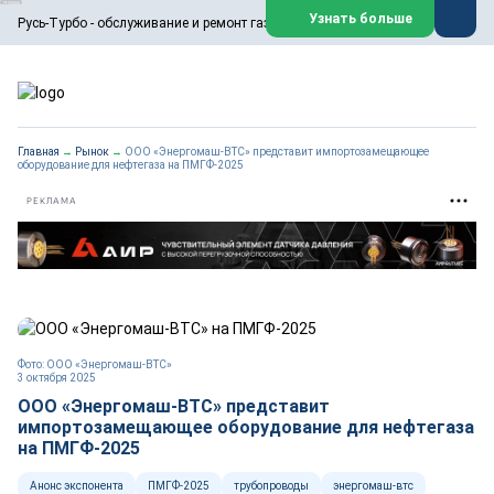
ООО «Русь-Турбо» занимается сервисом газовых и паровых
Узнать больше
Русь-Турбо - обслуживание и ремонт газовых паровых турбин
турбин, комплексным ремонтом, восстановлением,
техническим обслуживанием оборудования ТЭС,
зарубежных поршневых машин и компрессоров, которые
работают на нефтегазовых, нефтехимических,
металлургических и других предприятиях.
https://russturbo.ru/
Реклама. ООО «Русь-Турбо», ИНН 7802588950
Главная
→
Рынок
→
ООО «Энергомаш-ВТС» представит импортозамещающее
erid: F7NfYUJCUneVdwPs4znf
оборудование для нефтегаза на ПМГФ-2025
Перейти на сайт
Закрыть
РЕКЛАМА
Фото: ООО «Энергомаш-ВТС»
3 октября 2025
ООО «Энергомаш-ВТС» представит
импортозамещающее оборудование для нефтегаза
на ПМГФ-2025
Анонс экспонента
ПМГФ-2025
трубопроводы
энергомаш-втс