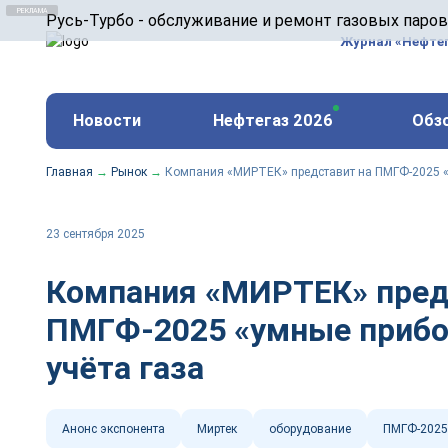
ООО «Русь-Турбо» занимается сервисом газовых и
Русь-Турбо - обслуживание и ремонт газовых паро
оборудования ТЭС, зарубежных поршневых машин и
Журнал «Нефте
и других предприятиях.
https://russturbo.ru/
Реклама. ООО «Русь-Турбо», ИНН 7802588950
Новости
Нефтегаз 2026
Обз
erid: F7NfYUJCUneVdwPs4znf
Главная
→
Рынок
→
Компания «МИРТЕК» представит на ПМГФ-2025 «
23 сентября 2025
Компания «МИРТЕК» пред
ПМГФ-2025 «умные прибо
учёта газа
Анонс экспонента
Миртек
оборудование
ПМГФ-2025