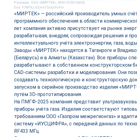
Реклама. ООО «МИРТЕК», ИНН 6154125635
Erid: F7NfYUJCUneTSxQnfoFm
«МИРТЕК» — российский производитель умных счёт
программного обеспечения в области коммерческог
лет компания активно присутствует на рынке энерг
разрабатывая, внедряя, сопровождая решения и пр
интеллектуального учёта электроэнергии, газа, воды
Заводы «МИРТЕК» находятся в Таганроге и Владивос
(Беларусь) и в Алматы (Казахстан). Все приборы с
разрабатывают в собственном конструкторском б
CAD-системы разработки и моделирования. Они по
создавать технологическую и конструкторскую до
запуском в серийное производство изделия «МИРТ
путём 3D-прототипирования.
На ПМГФ-2025 компания представит ультразвуков
приборы учёта газа. Изделия соответствуют типо
требованиям ООО «Газпром межрегионгаз» и адапти
систему «ИУСЦИФРА», с передачей данных по техно
RF433 МГц.