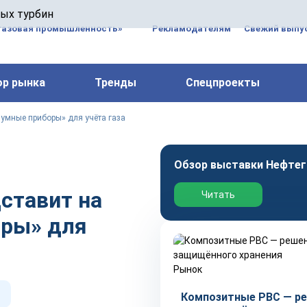
 паровых турбин, комплексным ремонтом, восстановлени
вых турбин
 компрессоров, которые работают на нефтегазовых, неф
газовая промышленность»
Рекламодателям
Свежий выпус
ор рынка
Тренды
Спецпроекты
умные приборы» для учёта газа
Обзор выставки Нефтег
ставит на
Читать
ры» для
Рынок
Композитные РВС — р