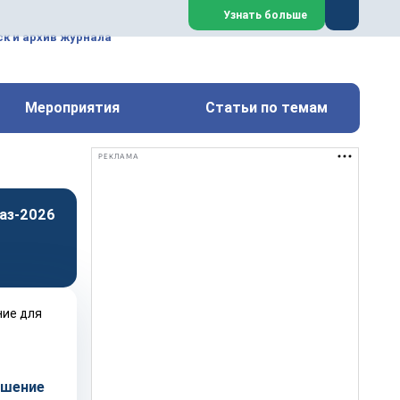
ем, техническим обслуживанием
Узнать больше
техимических, металлургических
к и архив журнала
Перейти на сайт
Закрыть
Мероприятия
Статьи по темам
РЕКЛАМА
аз-2026
ешение