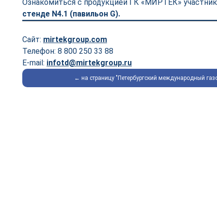
Ознакомиться с продукцией ГК «МИРТЕК» участники
стенде N4.1 (павильон G).
Сайт:
mirtekgroup.com
Телефон: 8 800 250 33 88
E-mail:
infotd@mirtekgroup.ru
← на страницу "Петербургский международный газ