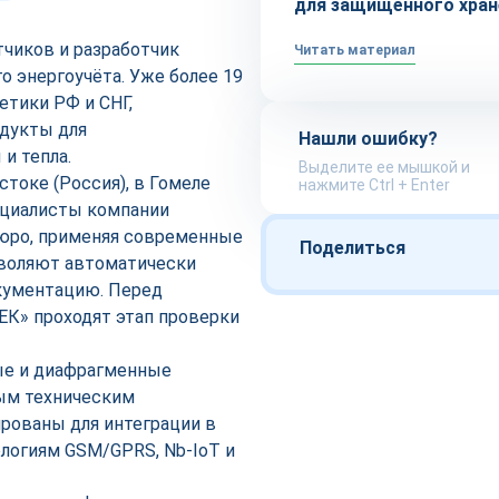
для защищённого хран
чиков и разработчик
Читать материал
о энергоучёта. Уже более 19
етики РФ и СНГ,
одукты для
Нашли ошибку?
 и тепла.
Выделите ее мышкой и
токе (Россия), в Гомеле
нажмите Ctrl + Enter
пециалисты компании
юро, применяя современные
Поделиться
зволяют автоматически
кументацию. Перед
ЕК» проходят этап проверки
ые и диафрагменные
вым техническим
рованы для интеграции в
логиям GSM/GPRS, Nb-IoT и