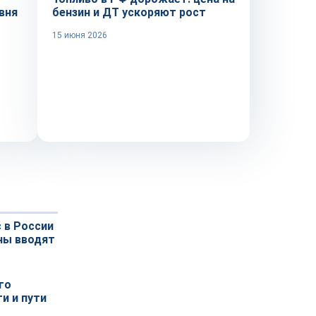
вня
бензин и ДТ ускоряют рост
15 июня 2026
 в России
ны вводят
го
и и пути