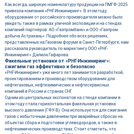
Как всегда, широкую номенклатуру продукции на ПМГФ-2025
привезла компания «РНГ-Инжиниринг». В этом году
оборудование от российского производителя можно было
увидеть также в рамках уличной экспозиции и на стендах
компаний-партнёров: АО «Газпромбанк» и ООО «Газпром
добыча Астрахань». Подробнее обо всех решениях,
представленных на Газовом форуме в Санкт-Петербурге, нам
рассказала руководитель по маркетингу ООО «РНГ-
Инжиниринг» Далила Гафарова.
Факельные установки от «РНГ-Инжиниринг»:
сжигаем газ эффективно и безопасно
«РНГ-Инжиниринг» уже много лет занимается разработкой,
проектированием и производством оборудования для
нефтегазовых, нефтехимических и нефтесервисных
компаний в России и странах СНГ.
Одним из центральных экспонатов на стенде компании в
этом году стала горизонтальная факельная установка
высокого давления (ГФУ-В). Она используется для сжигания
газов с избыточным давлением при аварийных сбросах на
объектах сбора и подготовки углеводородов, а также в
нефтехимических производствах. Стоит отметить, что