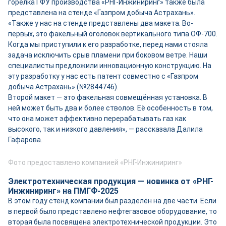
горелка ГФУ производства «РНГ-Инжиниринг» также была
представлена на стенде «Газпром добыча Астрахань».
«Также у нас на стенде представлены два макета. Во-
первых, это факельный оголовок вертикального типа ОФ-700.
Когда мы приступили к его разработке, перед нами стояла
задача исключить срыв пламени при боковом ветре. Наши
специалисты предложили инновационную конструкцию. На
эту разработку у нас есть патент совместно с «Газпром
добыча Астрахань» (№2844746).
Второй макет — это факельная совмещённая установка. В
ней может быть два и более стволов. Её особенность в том,
что она может эффективно перерабатывать газ как
высокого, так и низкого давления», — рассказала Далила
Гафарова.
Фото предоставлено компанией «РНГ-Инжиниринг»
Электротехническая продукция — новинка от «РНГ-
Инжиниринг» на ПМГФ-2025
В этом году стенд компании был разделён на две части. Если
в первой было представлено нефтегазовое оборудование, то
вторая была посвящена электротехнической продукции. Это