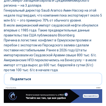
для Северо-Западной Европы и Средиземноморского
региона — на 3 доллара.
Генеральный директор Saudi Aramco Амин Нассер на этой
неделе подтвердил, что компания пока экспортирует около 5
млн б/с — это примерно 70% от обычного уровня.
В июле американский импорт саудовской нефти обнулился
впервые с 1985 года. Такие предварительные данные
правительства США публиковало Bloomberg.
Причина в логистике: конфликт в Ормузском проливе и
перебои с экспортом из Персидского залива сделали
поставки нестабильными. Ранее в 2026 году Штаты
импортировали из Саудовской Аравии свыше 800 тыс. б/с.
Американские НПЗ переключились на Венесуэлу — в июле
импорт оттуда вырос до 600 тыс. баррелей в сутки (б/с)
против 100 тыс. б/с в начале года.
Поделиться
РЕКЛАМА