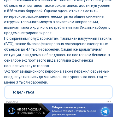
прослеживалась и в сегменте топочного мазута. Совокупные
объёмы его поставок также сократились, достигнув уровня
в 826 тысяч баррелей. Однако здесь стоит отметить
интересное расхождение: несмотря на общее снижение,
отгрузки топочного мазута в азиатском направлении,
включая такого крупного потребителя, как Индия, наоборот,
продемонстрировали рост.
По сырьевым полуфабрикатам, таким как вакуумный газойль
(ВГО), также было зафиксировано сокращение экспортных
объёмов до 47 тысяч баррелей. Самая же драматичная
ситуация, ожидаемо, наблюдалась по поставкам бензина: в
сентябре экспорт этого вида топлива фактически
полностью отсутствовал.
Экспорт авиационного керосина также пережил серьёзный
спад, опустившись до минимального уровня за весь год —
менее 3 тысяч баррелей.
Поделиться
РЕКЛАМА