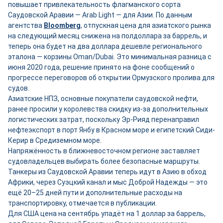
повышает привлекательность флагманского сорта
Саудовской Аравии — Arab Light — для Азии. По данным
агентства
Bloomberg
, отпускная цена для азиатского рынка
на следующий месяц снижена на полдоллара за баррель, и
теперь она будет на два доллара дешевле регионального
эталона — корзины Oman/Dubai. Это минимальная разница с
июня 2020 года, решение принято на фоне сообщений о
прогрессе переговоров об открытии Ормузского пролива для
судов.
Азиатские НПЗ, основные покупатели саудовской нефти,
ранее просили у королевства скидку из-за дополнительных
логистических затрат, поскольку Эр-Рияд перенаправил
нефтеэкспорт в порт Янбу в Красном море и египетский Сиди-
Керир в Средиземном море.
Напряжённость в ближневосточном регионе заставляет
судовладельцев выбирать более безопасные маршруты.
Танкеры из Саудовской Аравии теперь идут в Азию в обход
Африки, через Суэцкий канал и мыс Доброй Надежды — это
ещё 20–25 дней пути и дополнительные расходы на
транспортировку, отмечается в публикации.
Для США цена на сентябрь упадёт на 1 доллар за баррель,