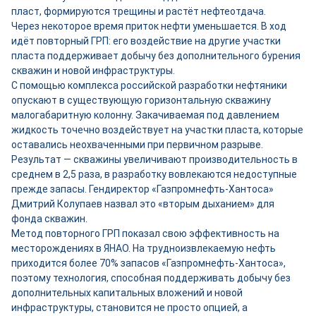
пласт, формируются трещины и растёт нефтеотдача.
Через некоторое время приток нефти уменьшается. В ход
идёт повторный ГРП: его воздействие на другие участки
пласта поддерживает добычу без дополнительного бурения
скважин и новой инфраструктуры.
С помощью комплекса российской разработки нефтяники
опускают в существующую горизонтальную скважину
малогабаритную колонну. Закачиваемая под давлением
жидкость точечно воздействует на участки пласта, которые
оставались неохваченными при первичном разрыве.
Результат — скважины увеличивают производительность в
среднем в 2,5 раза, в разработку вовлекаются недоступные
прежде запасы. Гендиректор «Газпромнефть-Хантоса»
Дмитрий Колупаев назвал это «вторым дыханием» для
фонда скважин.
Метод повторного ГРП показал свою эффективность на
месторождениях в ЯНАО. На трудноизвлекаемую нефть
приходится более 70% запасов «Газпромнефть-Хантоса»,
поэтому технология, способная поддерживать добычу без
дополнительных капитальных вложений и новой
инфраструктуры, становится не просто опцией, а