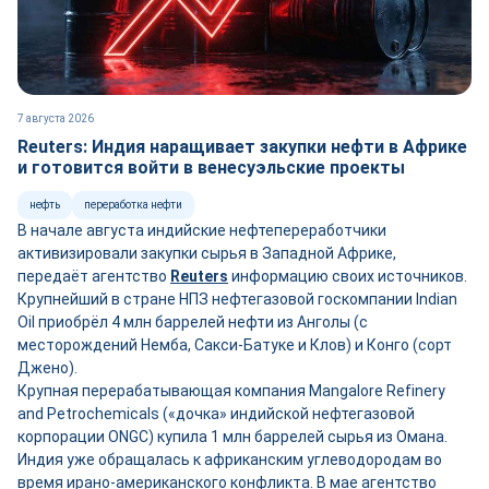
7 августа 2026
Reuters: Индия наращивает закупки нефти в Африке
и готовится войти в венесуэльские проекты
нефть
переработка нефти
В начале августа индийские нефтепереработчики
активизировали закупки сырья в Западной Африке,
передаёт агентство
Reuters
информацию своих источников.
Крупнейший в стране НПЗ нефтегазовой госкомпании Indian
Oil приобрёл 4 млн баррелей нефти из Анголы (с
месторождений Немба, Сакси-Батуке и Клов) и Конго (сорт
Джено).
Крупная перерабатывающая компания Mangalore Refinery
and Petrochemicals («дочка» индийской нефтегазовой
корпорации ONGC) купила 1 млн баррелей сырья из Омана.
Индия уже обращалась к африканским углеводородам во
время ирано-американского конфликта. В мае агентство