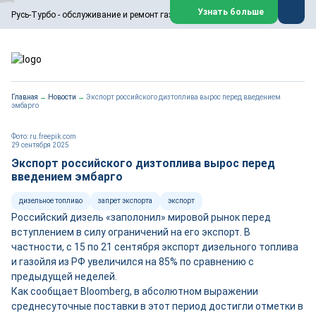
ООО «Русь-Турбо» занимается сервисом газовых и паровых
Узнать больше
Русь-Турбо - обслуживание и ремонт газовых паровых турбин
турбин, комплексным ремонтом, восстановлением,
техническим обслуживанием оборудования ТЭС,
зарубежных поршневых машин и компрессоров, которые
работают на нефтегазовых, нефтехимических,
металлургических и других предприятиях.
https://russturbo.ru/
Реклама. ООО «Русь-Турбо», ИНН 7802588950
Главная
→
Новости
→
Экспорт российского дизтоплива вырос перед введением
erid: F7NfYUJCUneVdwPs4znf
эмбарго
Перейти на сайт
Закрыть
Фото: ru.freepik.com
29 сентября 2025
Экспорт российского дизтоплива вырос перед
введением эмбарго
дизельное топливо
запрет экспорта
экспорт
Российский дизель «заполонил» мировой рынок перед
вступлением в силу ограничений на его экспорт. В
частности, с 15 по 21 сентября экспорт дизельного топлива
и газойля из РФ увеличился на 85% по сравнению с
предыдущей неделей.
Как сообщает Bloomberg, в абсолютном выражении
среднесуточные поставки в этот период достигли отметки в