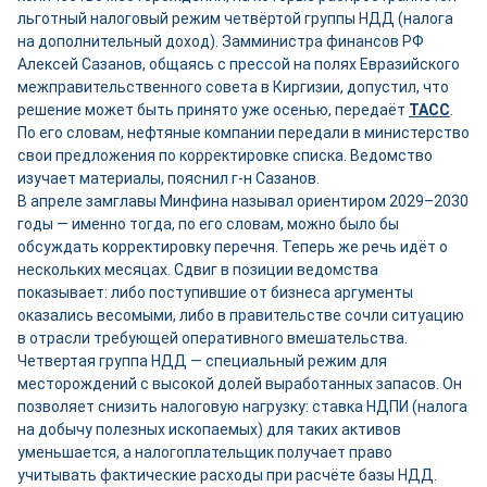
льготный налоговый режим четвёртой группы НДД (налога
на дополнительный доход). Замминистра финансов РФ
Алексей Сазанов, общаясь с прессой на полях Евразийского
межправительственного совета в Киргизии, допустил, что
решение может быть принято уже осенью, передаёт
ТАСС
.
По его словам, нефтяные компании передали в министерство
свои предложения по корректировке списка. Ведомство
изучает материалы, пояснил г-н Сазанов.
В апреле замглавы Минфина называл ориентиром 2029–2030
годы — именно тогда, по его словам, можно было бы
обсуждать корректировку перечня. Теперь же речь идёт о
нескольких месяцах. Сдвиг в позиции ведомства
показывает: либо поступившие от бизнеса аргументы
оказались весомыми, либо в правительстве сочли ситуацию
в отрасли требующей оперативного вмешательства.
Четвертая группа НДД — специальный режим для
месторождений с высокой долей выработанных запасов. Он
позволяет снизить налоговую нагрузку: ставка НДПИ (налога
на добычу полезных ископаемых) для таких активов
уменьшается, а налогоплательщик получает право
учитывать фактические расходы при расчёте базы НДД.