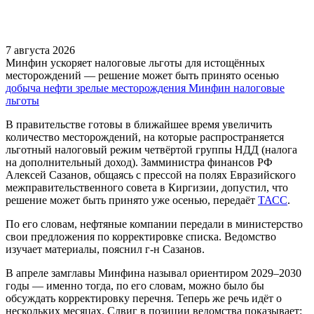
7 августа 2026
Минфин ускоряет налоговые льготы для истощённых
месторождений — решение может быть принято осенью
добыча нефти
зрелые месторождения
Минфин
налоговые
льготы
В правительстве готовы в ближайшее время увеличить
количество месторождений, на которые распространяется
льготный налоговый режим четвёртой группы НДД (налога
на дополнительный доход). Замминистра финансов РФ
Алексей Сазанов, общаясь с прессой на полях Евразийского
межправительственного совета в Киргизии, допустил, что
решение может быть принято уже осенью, передаёт
ТАСС
.
По его словам, нефтяные компании передали в министерство
свои предложения по корректировке списка. Ведомство
изучает материалы, пояснил г-н Сазанов.
В апреле замглавы Минфина называл ориентиром 2029–2030
годы — именно тогда, по его словам, можно было бы
обсуждать корректировку перечня. Теперь же речь идёт о
нескольких месяцах. Сдвиг в позиции ведомства показывает: