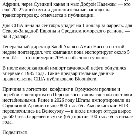
Африки, через Суэцкий канал и мыс Доброй Надежды — это
ещё 20–25 дней пути и дополнительные расходы на
транспортировку, отмечается в публикации.
Для США цена на сентябрь упадёт на 1 доллар за баррель, для
Северо-Западной Европы и Средиземноморского региона —
на 3 доллара.
Генеральный директор Saudi Aramco Амин Нассер на этой
неделе подтвердил, что компания пока экспортирует около 5
млн б/с — это примерно 70% от обычного уровня.
В июле американский импорт саудовской нефти обнулился
впервые с 1985 года. Такие предварительные данные
правительства США публиковало Bloomberg.
Причина в логистике: конфликт в Ормузском проливе и
перебои с экспортом из Персидского залива сделали поставки
нестабильными. Ранее в 2026 году Штаты импортировали из
Саудовской Аравии свыше 800 тыс. б/с. Американские НПЗ
переключились на Венесуэлу — в июле импорт оттуда вырос
до 600 тыс. баррелей в сутки (б/с) против 100 тыс. б/с в начале
года.
Поделиться