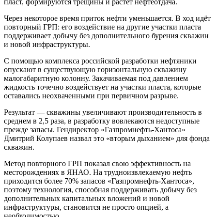
пласт, формируются трещины и растёт нефтеотдача.
Через некоторое время приток нефти уменьшается. В ход идёт
повторный ГРП: его воздействие на другие участки пласта
поддерживает добычу без дополнительного бурения скважин
и новой инфраструктуры.
С помощью комплекса российской разработки нефтяники
опускают в существующую горизонтальную скважину
малогабаритную колонну. Закачиваемая под давлением
жидкость точечно воздействует на участки пласта, которые
оставались неохваченными при первичном разрыве.
Результат — скважины увеличивают производительность в
среднем в 2,5 раза, в разработку вовлекаются недоступные
прежде запасы. Гендиректор «Газпромнефть-Хантоса»
Дмитрий Колупаев назвал это «вторым дыханием» для фонда
скважин.
Метод повторного ГРП показал свою эффективность на
месторождениях в ЯНАО. На трудноизвлекаемую нефть
приходится более 70% запасов «Газпромнефть-Хантоса»,
поэтому технология, способная поддерживать добычу без
дополнительных капитальных вложений и новой
инфраструктуры, становится не просто опцией, а
необходимостью.