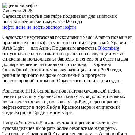
7 августа 2026
Саудовская нефть в сентябре подешевеет для азиатских
покупателей до минимума с 2020 года
нефть
цена на нефть
экспорт нефти
Саудовская нефтегазовая госкомпания Saudi Aramco повышает
привлекательность флагманского сорта Саудовской Аравии —
Arab Light — для Азии. По данным агентства
Bloomberg
,
отпускная цена для азиатского рынка на следующий месяц
снижена на полдоллара за баррель, и теперь она будет на два
доллара дешевле регионального эталона — корзины
Oman/Dubai. Это минимальная разница с июня 2020 года,
решение принято на фоне сообщений о прогрессе
переговоров об открытии Ормузского пролива для судов.
Азиатские НПЗ, основные покупатели саудовской нефти,
ранее просили у королевства скидку из-за дополнительных
логистических затрат, поскольку Эр-Рияд перенаправил
нефтеэкспорт в порт Янбу в Красном море и египетский
Сиди-Керир в Средиземном море.
Напряжённость в ближневосточном регионе заставляет
судовладельцев выбирать более безопасные маршруты.
Танкеры из Саудовской Аравии теперь идут в Азию в обход