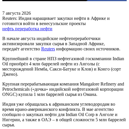
7 августа 2026
Reuters: Индия наращивает закупки нефти в Африке и
готовится войти в венесуэльские проекты
нефть
переработка нефти
В начале августа индийские нефтепереработчики
активизировали закупки сырья в Западной Африке,
передаёт агентство
Reuters
информацию своих источников.
Крупнейший в стране НПЗ нефтегазовой госкомпании Indian
Oil приобрёл 4 млн баррелей нефти из Анголы (с
месторождений Немба, Сакси-Батуке и Клов) и Конго (сорт
Джено).
Крупная перерабатывающая компания Mangalore Refinery and
Petrochemicals («дочка» индийской нефтегазовой корпорации
ONGC) купила 1 млн баррелей сырья из Омана.
Индия уже обращалась к африканским углеводородам во
время ирано-американского конфликта. В мае агентство
сообщало о закупках нефти для Indian Oil Corp в Анголе и
Нигерии, а также в ОАЭ – в общей сложности 5 млн баррелей
сырья.