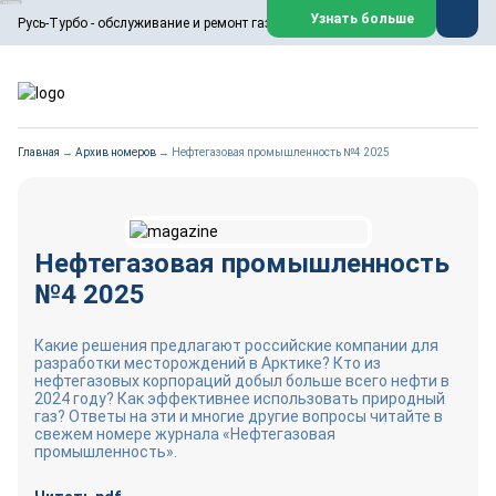
ООО «Русь-Турбо» занимается сервисом газовых и паровых
Узнать больше
Русь-Турбо - обслуживание и ремонт газовых паровых турбин
турбин, комплексным ремонтом, восстановлением,
техническим обслуживанием оборудования ТЭС,
зарубежных поршневых машин и компрессоров, которые
работают на нефтегазовых, нефтехимических,
металлургических и других предприятиях.
https://russturbo.ru/
Реклама. ООО «Русь-Турбо», ИНН 7802588950
Главная
→
Архив номеров
→
Нефтегазовая промышленность №4 2025
erid: F7NfYUJCUneVdwPs4znf
Перейти на сайт
Закрыть
Нефтегазовая промышленность
№4 2025
Какие решения предлагают российские компании для
разработки месторождений в Арктике? Кто из
нефтегазовых корпораций добыл больше всего нефти в
2024 году? Как эффективнее использовать природный
газ? Ответы на эти и многие другие вопросы читайте в
свежем номере журнала «Нефтегазовая
промышленность».