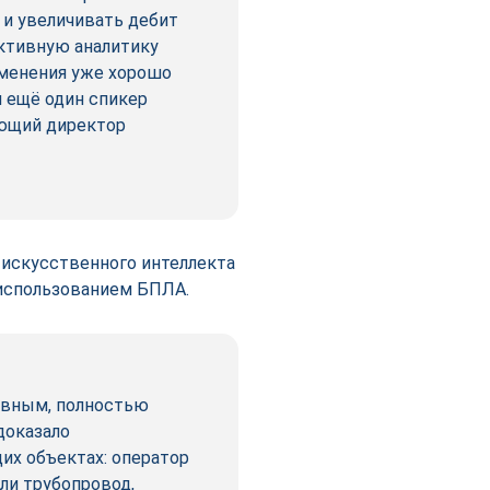
 и увеличивать дебит
иктивную аналитику
именения уже хорошо
л ещё один спикер
яющий директор
 искусственного интеллекта
 использованием БПЛА.
ивным, полностью
доказало
х объектах: оператор
ли трубопровод,