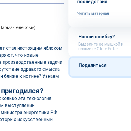
последствия
Читать материал
«Парма-Телеком»)
Нашли ошибку?
Выделите ее мышкой и
ет стал настоящим яблоком
нажмите Ctrl + Enter
еряют, что новые
е производственные задачи
Поделиться
сутствие здравого смысла
н ближе к истине? Узнаем
 пригодился?
сколько эта технология
ём выступлении
 министра энергетики РФ
которых искусственный