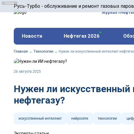
ООО «Русь-Турбо» занимается сервисом газовых и
Русь-Турбо - обслуживание и ремонт газовых паро
оборудования ТЭС, зарубежных поршневых машин и
Журнал «Нефте
и других предприятиях.
https://russturbo.ru/
Реклама. ООО «Русь-Турбо», ИНН 7802588950
Новости
Нефтегаз 2026
Обз
erid: F7NfYUJCUneVdwPs4znf
Главная
→
Технологии
→
Нужен ли искусственный интеллект нефтега
26 августа 2025
Нужен ли искусственный 
нефтегазу?
искусственный интеллект
нейросети
технологии
циф
Эксперты статьи