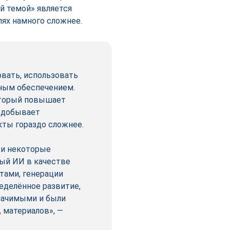
й темой» является
лях намного сложнее.
вать, использовать
мным обеспечением.
оторый повышает
о добывает
кты гораздо сложнее.
 и некоторые
ый ИИ в качестве
тами, генерации
еделённое развитие,
начимыми и были
 материалов», —