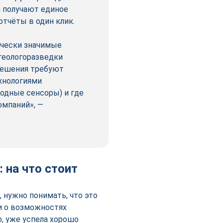
а получают единое
тчёты в один клик.
ически значимые
геологоразведки
 решения требуют
хнологиями
одные сенсоры) и где
омпаний», —
 на что стоит
 нужно понимать, что это
и о возможностях
о, уже успела хорошо