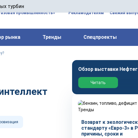
 паровых турбин, комплексным ремонтом, восстановлени
вых турбин
 компрессоров, которые работают на нефтегазовых, неф
газовая промышленность»
Рекламодателям
Свежий выпус
ор рынка
Тренды
Спецпроекты
зу?
Обзор выставки Нефтег
Читать
интеллект
Тренды
Возврат к экологичес
ровизация
стандарту «Евро-3» в Р
причины, сроки и