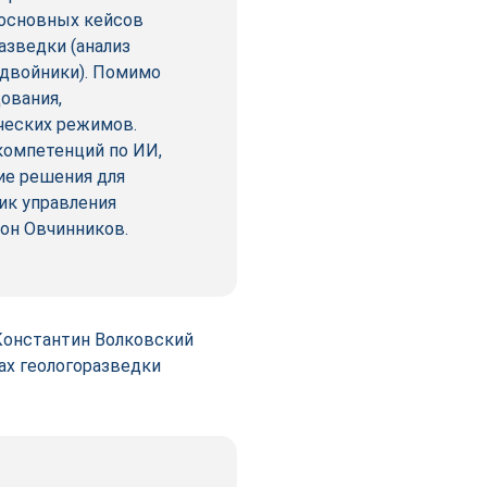
 основных кейсов
азведки (анализ
двой­ники). Помимо
дования,
ческих режимов.
омпетенций по ИИ,
ие решения для
ик управления
он Овчинников.
Константин Волковский
ах геологоразведки