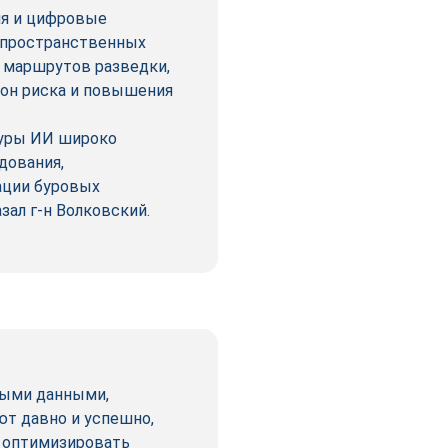
я и цифровые
опространственных
 маршрутов разведки,
зон риска и повышения
туры ИИ широко
дования,
ации буровых
зал г-н Волковский.
выми данными,
ют давно и успешно,
, оптимизировать