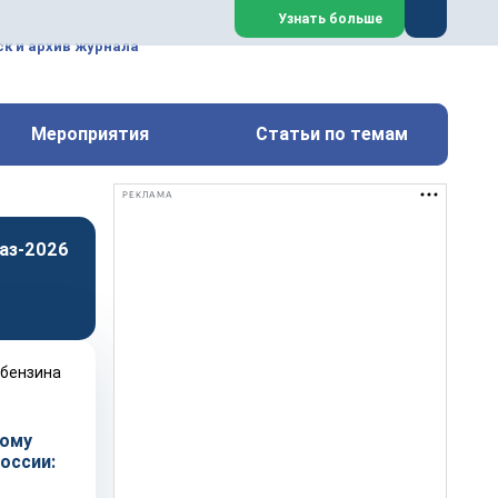
ем, техническим обслуживанием
Узнать больше
техимических, металлургических
к и архив журнала
Перейти на сайт
Закрыть
Мероприятия
Статьи по темам
РЕКЛАМА
аз-2026
кому
оссии: