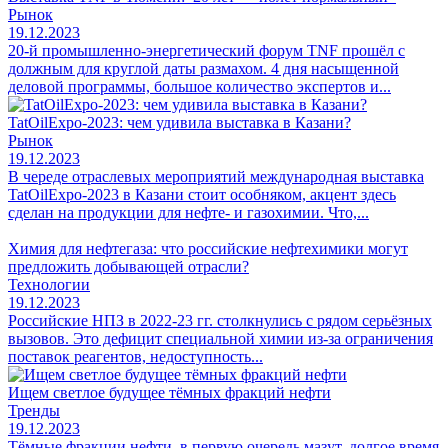
Рынок
19.12.2023
20-й промышленно-энергетический форум TNF прошёл с
должным для круглой даты размахом. 4 дня насыщенной
деловой программы, большое количество экспертов и...
TatOilExpo-2023: чем удивила выставка в Казани?
Рынок
19.12.2023
В череде отраслевых мероприятий международная выставка
TatOilExpo-2023 в Казани стоит особняком, акцент здесь
сделан на продукции для нефте- и газохимии. Что,...
Химия для нефтегаза: что российские нефтехимики могут
предложить добывающей отрасли?
Технологии
19.12.2023
Российские НПЗ в 2022-23 гг. столкнулись с рядом серьёзных
вызовов. Это дефицит специальной химии из-за ограничения
поставок реагентов, недоступность...
Ищем светлое будущее тёмных фракций нефти
Тренды
19.12.2023
Тёмные фракции нефти, в первую очередь мазут, долгое время