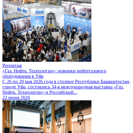
Репортаж
«Газ. Нефть. Технологии»: новинки нефтегазового
оборудования в Уфе
С 26 по 29 мая 2026 года в столице Республики Башкортостан,
городе Уфа, состоялись 34-я международная выставка «Газ.
Нефть. Технологии» и Российский...
22 июня 2026