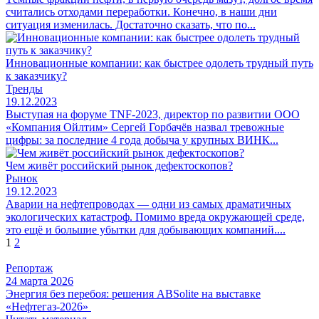
считались отходами переработки. Конечно, в наши дни
ситуация изменилась. Достаточно сказать, что по...
Инновационные компании: как быстрее одолеть трудный путь
к заказчику?
Тренды
19.12.2023
Выступая на форуме TNF-2023, директор по развитии ООО
«Компания Ойлтим» Сергей Горбачёв назвал тревожные
цифры: за последние 4 года добыча у крупных ВИНК...
Чем живёт российский рынок дефектоскопов?
Рынок
19.12.2023
Аварии на нефтепроводах — одни из самых драматичных
экологических катастроф. Помимо вреда окружающей среде,
это ещё и большие убытки для добывающих компаний....
Пагинация
1
2
записей
Репортаж
24 марта 2026
Энергия без перебоя: решения ABSolite на выставке
«Нефтегаз-2026»