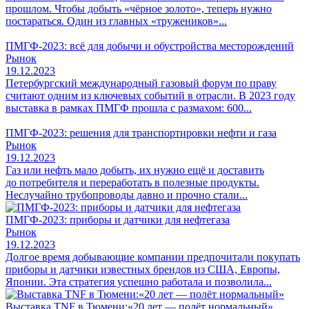
прошлом. Чтобы добыть «чёрное золото», теперь нужно
постараться. Один из главных «тружеников»...
ПМГФ-2023: всё для добычи и обустройства месторождений
Рынок
19.12.2023
Петербургский международный газовый форум по праву
считают одним из ключевых событий в отрасли. В 2023 году
выставка в рамках ПМГФ прошла с размахом: 600...
ПМГФ-2023: решения для транспортировки нефти и газа
Рынок
19.12.2023
Газ или нефть мало добыть, их нужно ещё и доставить
до потребителя и переработать в полезные продукты.
Неслучайно трубопроводы давно и прочно стали...
ПМГФ-2023: приборы и датчики для нефтегаза
Рынок
19.12.2023
Долгое время добывающие компании предпочитали покупать
приборы и датчики известных брендов из США, Европы,
Японии. Эта стратегия успешно работала и позволила...
Выставка TNF в Тюмени:«20 лет — полёт нормальный»