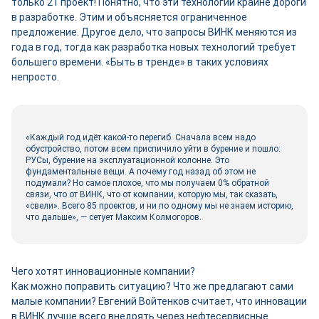
только 21 проект! Понятно, что эти технологии крайне дороги
в разработке. Этим и объясняется ограниченное
предложение. Другое дело, что запросы ВИНК меняются из
года в год, тогда как разработка новых технологий требует
большего времени. «Быть в тренде» в таких условиях
непросто.
«Каждый год идёт какой-то перегиб. Сначала всем надо
обустройство, потом всем приспичило уйти в бурение и пошло:
РУСы, бурение на эксплуатационной колонне. Это
фундаментальные вещи. А почему год назад об этом не
подумали? Но самое плохое, что мы получаем 0% обратной
связи, что от ВИНК, что от компании, которую мы, так сказать,
«свели». Всего 85 проектов, и ни по одному мы не знаем историю,
что дальше», — сетует Максим Колмогоров.
Чего хотят инновационные компании?
Как можно поправить ситуацию? Что же предлагают сами
малые компании? Евгений Войтенков считает, что инновации
в ВИНК лучше всего внедрять через нефтесервисные