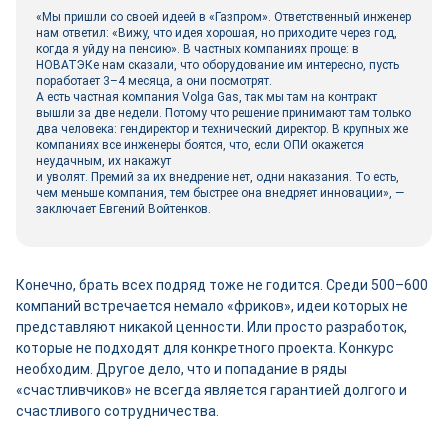
«Мы пришли со своей идеей в «Газпром». Ответственный инженер
нам ответил: «Вижу, что идея хорошая, но приходите через год,
когда я уйду на пенсию». В частных компаниях проще: в
НОВАТЭКе нам сказали, что оборудование им интересно, пусть
поработает 3–4 месяца, а они посмотрят.
А есть частная компания Volga Gas, так мы там на контракт
вышли за две недели. Потому что решение принимают там только
два человека: гендиректор и технический директор. В крупных же
компаниях все инженеры боятся, что, если ОПИ окажется
неудачным, их накажут
и уволят. Премий за их внедрение нет, одни наказания. То есть,
чем меньше компания, тем быстрее она внедряет инновации», —
заключает Евгений Войтенков.
Конечно, брать всех подряд тоже не годится. Среди 500–600
компаний встречается немало «фриков», идеи которых не
представляют никакой ценности. Или просто разработок,
которые не подходят для конкретного проекта. Конкурс
необходим. Другое дело, что и попадание в ряды
«счастливчиков» не всегда является гарантией долгого и
счастливого сотрудничества.