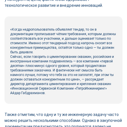
технологическое развитие и внедрение инноваций.
«Когда недропользователь объявляет тендер, то он в
документации прописывает чёткие требования, которым должны
соответствовать все участники, и дальше оценивает только по
стоимости. Именно этот тендерный подход напрочь сносит все
конкурентные преимущества, остаётся только одно — ты должен
быть дешевле.
Сейчас, если говорить о цементировании скважин, российские и
иностранные компании подравнялись — все компании «первой
десятки» плюс-минус одного уровня, который продиктован
требованиями заказчика. И фактически нет смысла быть
намного лучше, потому что тебе за это не заплатят, при этом ты
должен оставаться конкурентным по цене», — рассуждает
директор департамента цементирования и крепления скважин
«Инновационной Сервисной Компании «ПетроИнжиниринг»
Айдар Габдрахманов.
Также отметим, что одну и ту же инженерную задачу часто
можно решить несколькими способами. Однако в закупочной
документации предусмотреть это получатся далеко не