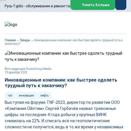
ООО «Русь-Турбо» занимается сервисом газовых и паровых
Узнать больше
Русь-Турбо - обслуживание и ремонт газовых паровых турбин
турбин, комплексным ремонтом, восстановлением,
техническим обслуживанием оборудования ТЭС,
зарубежных поршневых машин и компрессоров, которые
работают на нефтегазовых, нефтехимических,
металлургических и других предприятиях.
https://russturbo.ru/
Реклама. ООО «Русь-Турбо», ИНН 7802588950
Главная
→
Тренды
→
Инновационные компании: как быстрее одолеть трудный путь к
erid: F7NfYUJCUneVdwPs4znf
заказчику?
Перейти на сайт
Закрыть
Фото редакции PromoGroup Media
19 декабря 2023
Инновационные компании: как быстрее одолеть
трудный путь к заказчику?
газ
инновации
нефть
Выступая на форуме TNF-2023, директор по развитии ООО
«Компания Ойлтим» Сергей Горбачёв назвал тревожные
цифры: за последние 4 года добыча у крупных ВИНК
снизилась на 22%. И списать всё на геополитические
сложности не получится, ведь в то же время у независимых