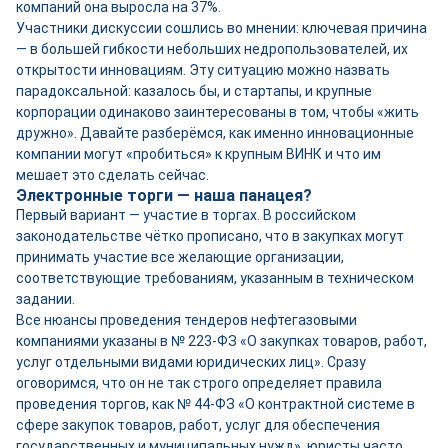
компаний она выросла на 37%.
Участники дискуссии сошлись во мнении: ключевая причина
— в большей гибкости небольших недропользователей, их
открытости инновациям. Эту ситуацию можно назвать
парадоксальной: казалось бы, и стартапы, и крупные
корпорации одинаково заинтересованы в том, чтобы «жить
дружно». Давайте разберёмся, как именно инновационные
компании могут «пробиться» к крупным ВИНК и что им
мешает это сделать сейчас.
Электронные торги — наша панацея?
Первый вариант — участие в торгах. В российском
законодательстве чётко прописано, что в закупках могут
принимать участие все желающие организации,
соответствующие требованиям, указанным в техническом
задании.
Все нюансы проведения тендеров нефтегазовыми
компаниями указаны в № 223-ФЗ «О закупках товаров, работ,
услуг отдельными видами юридических лиц». Сразу
оговоримся, что он не так строго определяет правила
проведения торгов, как № 44-ФЗ «О контрактной системе в
сфере закупок товаров, работ, услуг для обеспечения
государственных и муниципальных нужд», юристы часто