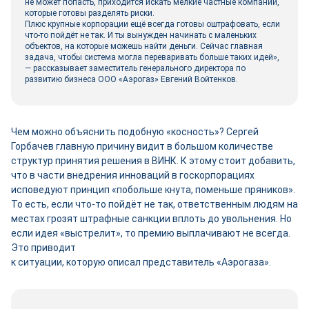
не может попасть, приходится искать мелкие частные компании,
которые готовы разделять риски.
Плюс крупные корпорации ещё всегда готовы оштрафовать, если
что-то пойдёт не так. И ты вынужден начинать с маленьких
объектов, на которые можешь найти деньги. Сейчас главная
задача, чтобы система могла переваривать больше таких идей»,
— рассказывает заместитель генерального директора по
развитию бизнеса ООО «Аэрогаз» Евгений Войтенков.
Чем можно объяснить подобную «косность»? Сергей
Горбачев главную причину видит в большом количестве
структур принятия решения в ВИНК. К этому стоит добавить,
что в части внедрения инноваций в госкорпорациях
исповедуют принцип «побольше кнута, поменьше пряников».
То есть, если что-то пойдёт не так, ответственным людям на
местах грозят штрафные санкции вплоть до увольнения. Но
если идея «выстрелит», то премию выплачивают не всегда.
Это приводит
к ситуации, которую описал представитель «Аэрогаза».