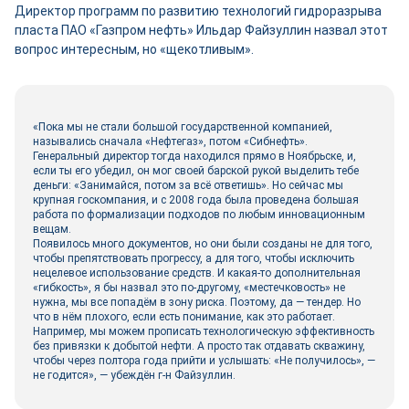
Директор программ по развитию технологий гидроразрыва
пласта ПАО «Газпром нефть» Ильдар Файзуллин назвал этот
вопрос интересным, но «щекотливым».
«Пока мы не стали большой государственной компанией,
назывались сначала «Нефтегаз», потом «Сибнефть».
Генеральный директор тогда находился прямо в Ноябрьске, и,
если ты его убедил, он мог своей барской рукой выделить тебе
деньги: «Занимайся, потом за всё ответишь». Но сейчас мы
крупная госкомпания, и с 2008 года была проведена большая
работа по формализации подходов по любым инновационным
вещам.
Появилось много документов, но они были созданы не для того,
чтобы препятствовать прогрессу, а для того, чтобы исключить
нецелевое использование средств. И какая-то дополнительная
«гибкость», я бы назвал это по-другому, «местечковость» не
нужна, мы все попадём в зону риска. Поэтому, да — тендер. Но
что в нём плохого, если есть понимание, как это работает.
Например, мы можем прописать технологическую эффективность
без привязки к добытой нефти. А просто так отдавать скважину,
чтобы через полтора года прийти и услышать: «Не получилось», —
не годится», — убеждён г-н Файзуллин.