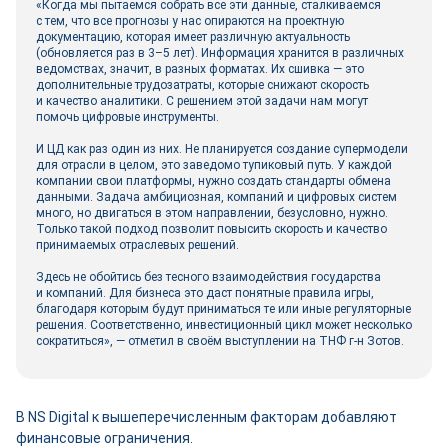
«Когда мы пытаемся собрать все эти данные, сталкиваемся
с тем, что все прогнозы у нас опираются на проектную
документацию, которая имеет различную актуальность
(обновляется раз в 3–5 лет). Информация хранится в различных
ведомствах, значит, в разных форматах. Их сшивка ― это
дополнительные трудозатраты, которые снижают скорость
и качество аналитики. С решением этой задачи нам могут
помочь цифровые инструменты.
И ЦД как раз один из них. Не планируется создание супермодели
для отрасли в целом, это заведомо тупиковый путь. У каждой
компании свои платформы, нужно создать стандарты обмена
данными. Задача амбициозная, компаний и цифровых систем
много, но двигаться в этом направлении, безусловно, нужно.
Только такой подход позволит повысить скорость и качество
принимаемых отраслевых решений.
Здесь не обойтись без тесного взаимодействия государства
и компаний. Для бизнеса это даст понятные правила игры,
благодаря которым будут приниматься те или иные регуляторные
решения. Соответственно, инвестиционный цикл может несколько
сократиться», ― отметил в своём выступлении на ТНФ г-н Зотов.
В NS Digital к вышеперечисленным факторам добавляют
финансовые ограничения.