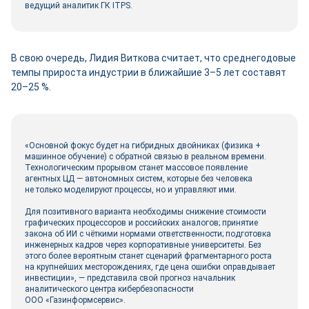
ведущий аналитик ГК ITPS.
В свою очередь, Лидия Виткова считает, что среднегодовые
темпы прироста индустрии в ближайшие 3–5 лет составят
20–25 %.
«Основной фокус будет на гибридных двой­никах (физика +
машинное обучение) с обратной связью в реальном времени.
Технологическим прорывом станет массовое появление
агентных ЦД ― автономных систем, которые без человека
не только моделируют процессы, но и управляют ими.
Для позитивного варианта необходимы снижение стоимости
графических процессоров и российских аналогов; принятие
закона об ИИ с чёткими нормами ответственности; подготовка
инженерных кадров через корпоративные университеты. Без
этого более вероятным станет сценарий фрагментарного роста
на крупнейших месторождениях, где цена ошибки оправдывает
инвестиции», ― представила свой прогноз начальник
аналитического центра кибербезопасности
ООО «Газинформсервис».