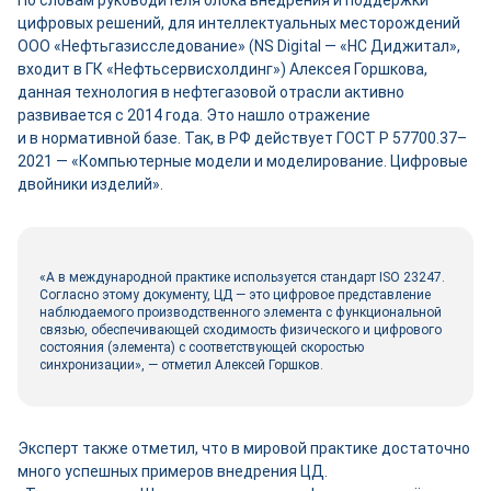
По словам руководителя блока внедрения и поддержки
цифровых решений, для интеллектуальных месторождений
ООО «Нефтьгазисследование» (NS Digital — «НС Диджитал»,
входит в ГК «Нефтьсервисхолдинг») Алексея Горшкова,
данная технология в нефтегазовой отрасли активно
развивается с 2014 года. Это нашло отражение
и в нормативной базе. Так, в РФ действует ГОСТ Р 57700.37–
2021 — «Компьютерные модели и моделирование. Цифровые
двой­ники изделий».
«А в международной практике используется стандарт ISO 23247.
Согласно этому документу, ЦД — это цифровое представление
наблюдаемого производственного элемента с функциональной
связью, обеспечивающей сходимость физического и цифрового
состояния (элемента) с соответствующей скоростью
синхронизации», — отметил Алексей Горшков.
Эксперт также отметил, что в мировой практике достаточно
много успешных примеров внедрения ЦД.