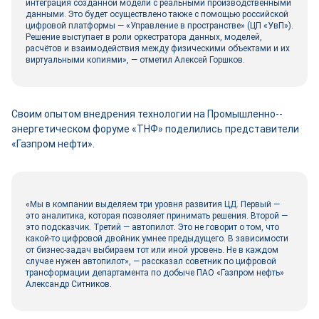
интеграция созданной модели с реальными производственными
данными. Это будет осуществлено также с помощью российской
цифровой платформы — «Управление в пространстве» (ЦП «УвП»).
Решение выступает в роли оркестратора данных, моделей,
расчётов и взаимодействия между физическими объектами и их
виртуальными копиями», — отметил Алексей Горшков.
Своим опытом внедрения технологии на Промышленно-­
энергетическом форуме «ТНФ» поделились представители
«Газпром нефти».
«Мы в компании выделяем три уровня развития ЦД. Первый —
это аналитика, которая позволяет принимать решения. Второй —
это подсказчик. Третий — автопилот. Это не говорит о том, что
какой‑то цифровой двой­ник умнее предыдущего. В зависимости
от бизнес-­задач выбираем тот или иной уровень. Не в каждом
случае нужен автопилот», — рассказал советник по цифровой
трансформации департамента по добыче ПАО «Газпром нефть»
Александр Ситников.