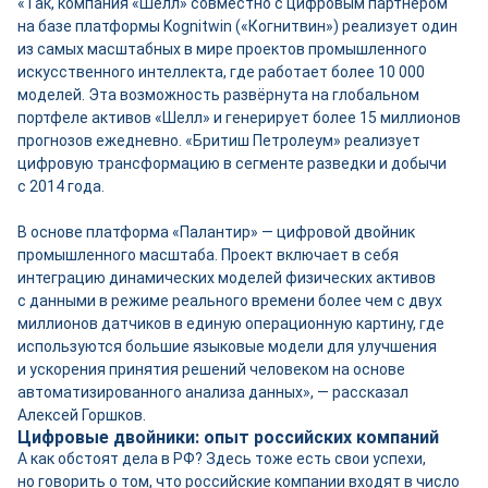
«Так, компания «Шелл» совместно с цифровым партнёром
на базе платформы Kognitwin («Когнитвин») реализует один
из самых масштабных в мире проектов промышленного
искусственного интеллекта, где работает более 10 000
моделей. Эта возможность развёрнута на глобальном
портфеле активов «Шелл» и генерирует более 15 миллионов
прогнозов ежедневно. «Бритиш Петролеум» реализует
цифровую трансформацию в сегменте разведки и добычи
с 2014 года.
В основе платформа «Палантир» — цифровой двой­ник
промышленного масштаба. Проект включает в себя
интеграцию динамических моделей физических активов
с данными в режиме реального времени более чем с двух
миллионов датчиков в единую операционную картину, где
используются большие языковые модели для улучшения
и ускорения принятия решений человеком на основе
автоматизированного анализа данных», — рассказал
Алексей Горшков.
Цифровые двой­ники: опыт российских компаний
А как обстоят дела в РФ? Здесь тоже есть свои успехи,
но говорить о том, что российские компании входят в число