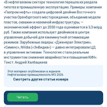
«В нефтегазовом секторе технология перешла из раздела
гипотез в промышленную эксплуатацию. Примеры: компания
«Газпром нефть» создала цифровой двой­ник Восточного
участка Оренбургского месторождения, объединив модели
пластов, скважин и наземной инфраструктуры, ―
экономический эффект до 2030 года оценивается в 3,3 млрд
руб. Также компания использует двой­ников в центре
управления добычей для ежеминутной оптимизации
режимов. Зарубежные лидеры: «Дженерал Электрик»,
«Сименс», NVidia («ЭнВидиа») ― давно интегрировали ЦД
в управление активами. Технология стала реальным
инструментом снижения аварийности и повышения КИН».
Текст: Андрей Халбашкеев
Этот материал опубликован в журнале
Нефтегазовая промышленность №3 2026.
Смотреть другие статьи номера
Обзор выставки Нефтегаз-2026
Читать