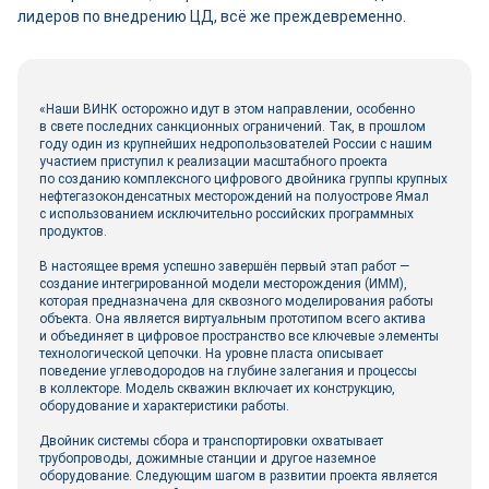
лидеров по внедрению ЦД, всё же преждевременно.
«Наши ВИНК осторожно идут в этом направлении, особенно
в свете последних санкционных ограничений. Так, в прошлом
году один из крупнейших недропользователей России с нашим
участием приступил к реализации масштабного проекта
по созданию комплексного цифрового двой­ника группы крупных
нефтегазоконденсатных месторождений на полуострове Ямал
с использованием исключительно российских программных
продуктов.
В настоящее время успешно завершён первый этап работ —
создание интегрированной модели месторождения (ИММ),
которая предназначена для сквозного моделирования работы
объекта. Она является виртуальным прототипом всего актива
и объединяет в цифровое пространство все ключевые элементы
технологической цепочки. На уровне пласта описывает
поведение углеводородов на глубине залегания и процессы
в коллекторе. Модель скважин включает их конструкцию,
оборудование и характеристики работы.
Двой­ник системы сбора и транспортировки охватывает
трубопроводы, дожимные станции и другое наземное
оборудование. Следующим шагом в развитии проекта является