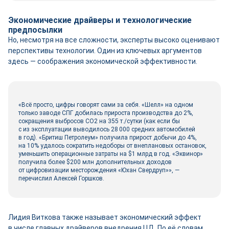
Экономические драйверы и технологические
предпосылки
Но, несмотря на все сложности, эксперты высоко оценивают
перспективы технологии. Один из ключевых аргументов
здесь ― соображения экономической эффективности.
«Всё просто, цифры говорят сами за себя. «Шелл» на одном
только заводе СПГ добилась прироста производства до 2%,
сокращения выбросов СО2 на 355 т./сутки (как если бы
с из эксплуатации выводилось 28 000 средних автомобилей
в год). «Бритиш Петролеум» получила прирост добычи до 4%,
на 10% удалось сократить недоборы от внеплановых остановок,
уменьшить операционные затраты на $1 млрд в год. «Эквинор»
получила более $200 млн дополнительных доходов
от цифровизации месторождения «Юхан Свердруп»», ―
перечислил Алексей Горшков.
Лидия Виткова также называет экономический эффект
в числе главных драйверов внедрения ЦД. По её словам,