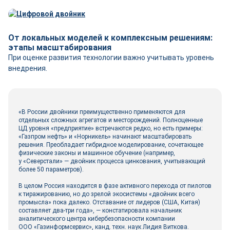
От локальных моделей к комплексным решениям:
этапы масштабирования
При оценке развития технологии важно учитывать уровень
внедрения.
«В России двой­ники преимущественно применяются для
отдельных сложных агрегатов и месторождений. Полноценные
ЦД уровня «предприятие» встречаются редко, но есть примеры:
«Газпром нефть» и «Норникель» начинают масштабировать
решения. Преобладает гибридное моделирование, сочетающее
физические законы и машинное обучение (например,
у «Северстали» — двой­ник процесса цинкования, учитывающий
более 50 параметров).
В целом Россия находится в фазе активного перехода от пилотов
к тиражированию, но до зрелой экосистемы «двой­ник всего
промысла» пока далеко. Отставание от лидеров (США, Китая)
составляет два-три года», ― констатировала начальник
аналитического центра кибербезопасности компании
ООО «Газинформсервис», канд. техн. наук Лидия Виткова.