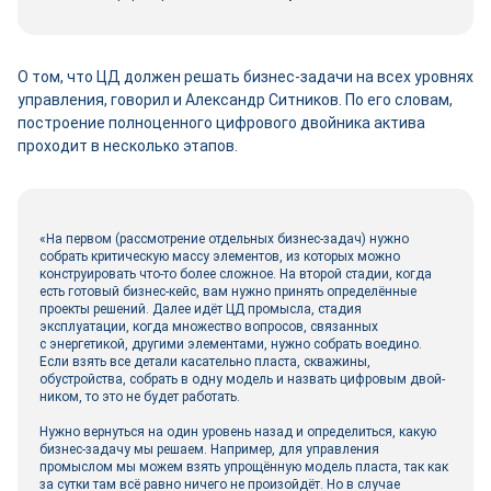
О том, что ЦД должен решать бизнес-­задачи на всех уровнях
управления, говорил и Александр Ситников. По его словам,
построение полноценного цифрового двой­ника актива
проходит в несколько этапов.
«На первом (рассмотрение отдельных бизнес-­задач) нужно
собрать критическую массу элементов, из которых можно
конструировать что‑то более сложное. На второй стадии, когда
есть готовый бизнес-кейс, вам нужно принять определённые
проекты решений. Далее идёт ЦД промысла, стадия
эксплуатации, когда множество вопросов, связанных
с энергетикой, другими элементами, нужно собрать воедино.
Если взять все детали касательно пласта, скважины,
обустройства, собрать в одну модель и назвать цифровым двой­
ником, то это не будет работать.
Нужно вернуться на один уровень назад и определиться, какую
бизнес-­задачу мы решаем. Например, для управления
промыслом мы можем взять упрощённую модель пласта, так как
за сутки там всё равно ничего не произойдёт. Но в случае