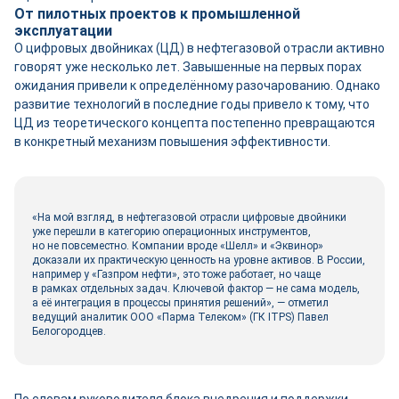
От пилотных проектов к промышленной
эксплуатации
О цифровых двой­никах (ЦД) в нефтегазовой отрасли активно
говорят уже несколько лет. Завышенные на первых порах
ожидания привели к определённому разочарованию. Однако
развитие технологий в последние годы привело к тому, что
ЦД из теоретического концепта постепенно превращаются
в конкретный механизм повышения эффективности.
«На мой взгляд, в нефтегазовой отрасли цифровые двой­ники
уже перешли в категорию операционных инструментов,
но не повсеместно. Компании вроде «Шелл» и «Эквинор»
доказали их практическую ценность на уровне активов. В России,
например у «Газпром нефти», это тоже работает, но чаще
в рамках отдельных задач. Ключевой фактор — не сама модель,
а её интеграция в процессы принятия решений», — отметил
ведущий аналитик ООО «Парма Телеком» (ГК ITPS) Павел
Белогородцев.