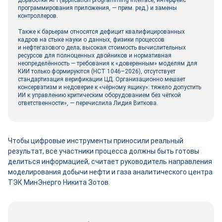
доработки API (application programming interface, интерфейс
программирования приложения, ― прим. ред.) и замены
контроллеров.
Также к барьерам относятся дефицит квалифицированных
кадров на стыке науки о данных, физики процессов
и нефтегазового дела; высокая стоимость вычислительных
ресурсов для полноценных двой­ников и нормативная
неопределённость — требования к «доверенным» моделям для
КИИ только формируются (НСТ 1046–2026), отсутствует
стандартизация верификации ЦД. Организационно мешает
консерватизм и недоверие к «чёрному ящику»: тяжело допустить
ИИ к управлению критическим оборудованием без чёткой
ответственности», ― перечислила Лидия Виткова.
Чтобы цифровые инструменты приносили реальный
результат, все участники процесса должны быть готовы
делиться информацией, считает руководитель направления
моделирования добычи нефти и газа аналитического центра
ТЭК МинЭнерго Никита Зотов.