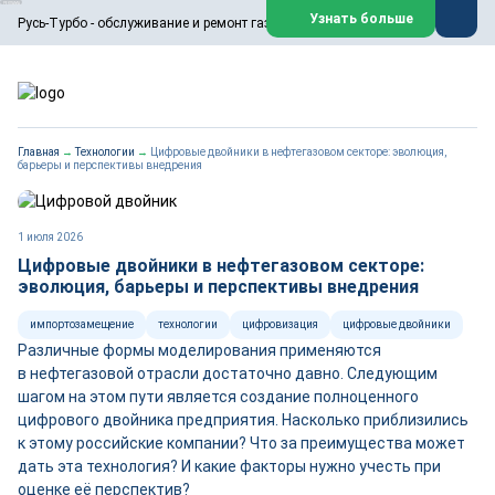
ООО «Русь-Турбо» занимается сервисом газовых и паровых
Узнать больше
Русь-Турбо - обслуживание и ремонт газовых паровых турбин
турбин, комплексным ремонтом, восстановлением,
техническим обслуживанием оборудования ТЭС,
зарубежных поршневых машин и компрессоров, которые
работают на нефтегазовых, нефтехимических,
металлургических и других предприятиях.
https://russturbo.ru/
Реклама. ООО «Русь-Турбо», ИНН 7802588950
Главная
→
Технологии
→
Цифровые двойники в нефтегазовом секторе: эволюция,
erid: F7NfYUJCUneVdwPs4znf
барьеры и перспективы внедрения
Перейти на сайт
Закрыть
1 июля 2026
Цифровые двойники в нефтегазовом секторе:
эволюция, барьеры и перспективы внедрения
импортозамещение
технологии
цифровизация
цифровые двойники
Различные формы моделирования применяются
в нефтегазовой отрасли достаточно давно. Следующим
шагом на этом пути является создание полноценного
цифрового двой­ника предприятия. Насколько приблизились
к этому российские компании? Что за преимущества может
дать эта технология? И какие факторы нужно учесть при
оценке её перспектив?