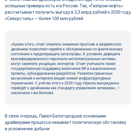
успешные примеры есть и в России. Так, «Газпром нефть»
рассчитывает получить выгоду в 3,3 млрд руб­лей к 2030 году,
«Северсталь» ― более 100 млн руб­лей.
«Кроме этого, стоит отметить снижение простоев и аварийности:
двой­ники позволяют перейти к обслуживанию по фактическому
состоянию и предотвращать катастрофы. В условиях дефицита
квалифицированного персонала интеллектуальные системы
могут заменить уходящих экспертов. Стоит учитывать также
государственную поддержку включение ИИ в национальные
проекты, субсидирование разработок. Развитие граничных
вычислений и интернета вещей снимет инфраструктурные
ограничения. С учётом этого к 2030 году отрасль вынужденно
перейдёт к двой­никам как стандарту управления активами», ―
заключила г-жа Виткова.
В свою очередь, Павел Белогородцев основными
драйверами процесса называет политическую обстановку
и усложнение добычи.