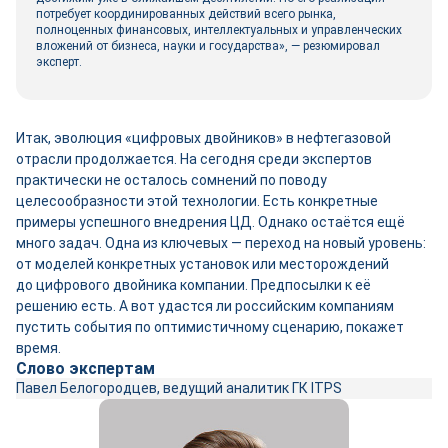
потребует координированных действий всего рынка,
полноценных финансовых, интеллектуальных и управленческих
вложений от бизнеса, науки и государства», ― резюмировал
эксперт.
Итак, эволюция «цифровых двой­ников» в нефтегазовой
отрасли продолжается. На сегодня среди экспертов
практически не осталось сомнений по поводу
целесообразности этой технологии. Есть конкретные
примеры успешного внедрения ЦД. Однако остаётся ещё
много задач. Одна из ключевых ― переход на новый уровень:
от моделей конкретных установок или месторождений
до цифрового двой­ника компании. Предпосылки к её
решению есть. А вот удастся ли российским компаниям
пустить события по оптимистичному сценарию, покажет
время.
Слово экспертам
Павел Белогородцев, ведущий аналитик ГК ITPS