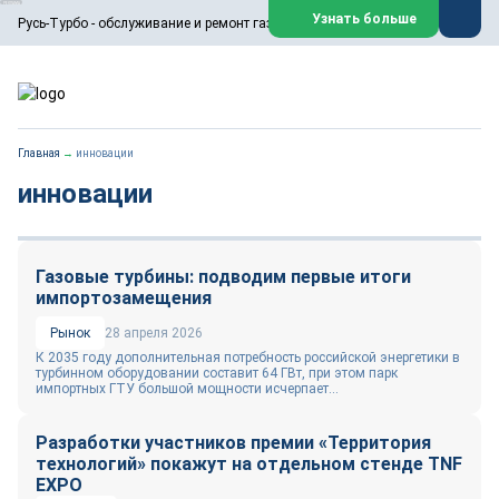
ООО «Русь-Турбо» занимается сервисом газовых и паровых
Узнать больше
Русь-Турбо - обслуживание и ремонт газовых паровых турбин
турбин, комплексным ремонтом, восстановлением,
техническим обслуживанием оборудования ТЭС,
зарубежных поршневых машин и компрессоров, которые
работают на нефтегазовых, нефтехимических,
металлургических и других предприятиях.
https://russturbo.ru/
Реклама. ООО «Русь-Турбо», ИНН 7802588950
Главная
→
инновации
erid: F7NfYUJCUneVdwPs4znf
инновации
Перейти на сайт
Закрыть
Газовые турбины: подводим первые итоги
импортозамещения
Рынок
28 апреля 2026
К 2035 году дополнительная потребность российской энергетики в
турбинном оборудовании составит 64 ГВт, при этом парк
импортных ГТУ большой мощности исчерпает...
Разработки участников премии «Территория
технологий» покажут на отдельном стенде TNF
EXPO