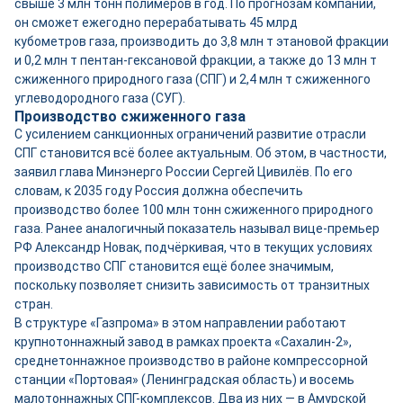
свыше 3 млн тонн полимеров в год. По прогнозам компании,
он сможет ежегодно перерабатывать 45 млрд
кубометров газа, производить до 3,8 млн т этановой фракции
и 0,2 млн т пентан-гексановой фракции, а также до 13 млн т
сжиженного природного газа (СПГ) и 2,4 млн т сжиженного
углеводородного газа (СУГ).
Производство сжиженного газа
С усилением санкционных ограничений развитие отрасли
СПГ становится всё более актуальным. Об этом, в частности,
заявил глава Минэнерго России Сергей Цивилёв. По его
словам, к 2035 году Россия должна обеспечить
производство более 100 млн тонн сжиженного природного
газа. Ранее аналогичный показатель называл вице-премьер
РФ Александр Новак, подчёркивая, что в текущих условиях
производство СПГ становится ещё более значимым,
поскольку позволяет снизить зависимость от транзитных
стран.
В структуре «Газпрома» в этом направлении работают
крупнотоннажный завод в рамках проекта «Сахалин-2»,
среднетоннажное производство в районе компрессорной
станции «Портовая» (Ленинградская область) и восемь
малотоннажных СПГ-комплексов. Два из них — в Амурской