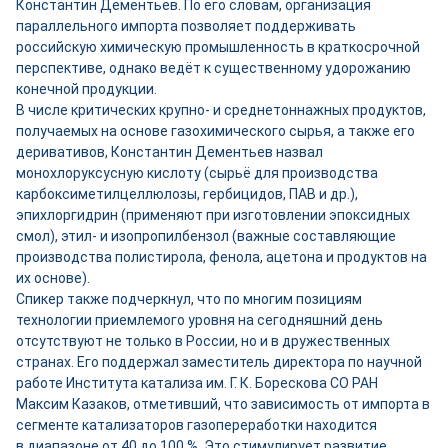
Константин Дементьев. По его словам, организация
параллельного импорта позволяет поддерживать
российскую химическую промышленность в краткосрочной
перспективе, однако ведёт к существенному удорожанию
конечной продукции.
В числе критических крупно- и среднетоннажных продуктов,
получаемых на основе газохимического сырья, а также его
деривативов, Константин Дементьев назвал
монохлоруксусную кислоту (сырьё для производства
карбоксиметилцеллюлозы, гербицидов, ПАВ и др.),
эпихлоргидрин (применяют при изготовлении эпоксидных
смол), этил- и изопропилбензол (важные составляющие
производства полистирола, фенола, ацетона и продуктов на
их основе).
Спикер также подчеркнул, что по многим позициям
технологии приемлемого уровня на сегодняшний день
отсутствуют не только в России, но и в дружественных
странах. Его поддержал заместитель директора по научной
работе Института катализа им. Г. К. Борескова СО РАН
Максим Казаков, отметивший, что зависимость от импорта в
сегменте катализаторов газопереработки находится
в диапазоне от 40 до 100 %. Это стимулирует развитие