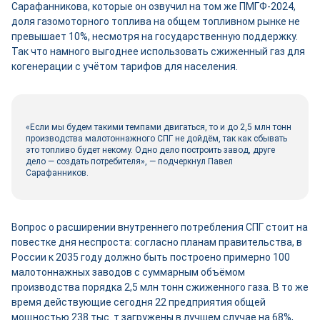
Сарафанникова, которые он озвучил на том же ПМГФ-2024,
доля газомоторного топлива на общем топливном рынке не
превышает 10%, несмотря на государственную поддержку.
Так что намного выгоднее использовать сжиженный газ для
когенерации с учётом тарифов для населения.
«Если мы будем такими темпами двигаться, то и до 2,5 млн тонн
производства малотоннажного СПГ не дойдём, так как сбывать
это топливо будет некому. Одно дело построить завод, друге
дело — создать потребителя», — подчеркнул Павел
Сарафанников.
Вопрос о расширении внутреннего потребления СПГ стоит на
повестке дня неспроста: согласно планам правительства, в
России к 2035 году должно быть построено примерно 100
малотоннажных заводов с суммарным объёмом
производства порядка 2,5 млн тонн сжиженного газа. В то же
время действующие сегодня 22 предприятия общей
мощностью 238 тыс. т загружены в лучшем случае на 68%,