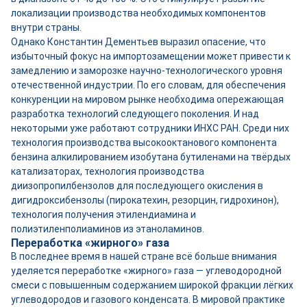
локализации производства необходимых компонентов
внутри страны.
Однако Константин Дементьев выразил опасение, что
избыточный фокус на импортозамещении может привести к
замедлению и заморозке научно-технологического уровня
отечественной индустрии. По его словам, для обеспечения
конкуренции на мировом рынке необходима опережающая
разработка технологий следующего поколения. И над
некоторыми уже работают сотрудники ИНХС РАН. Среди них
технология производства высокооктанового компонента
бензина алкилированием изобутана бутиленами на твёрдых
катализаторах, технология производства
диизопропилбензолов для последующего окисления в
дигидроксибензолы (пирокатехин, резорцин, гидрохинон),
технология получения этилендиамина и
полиэтиленполиаминов из этаноламинов.
Переработка «жирного» газа
В последнее время в нашей стране всё больше внимания
уделяется переработке «жирного» газа — углеводородной
смеси с повышенным содержанием широкой фракции лёгких
углеводородов и газового конденсата. В мировой практике