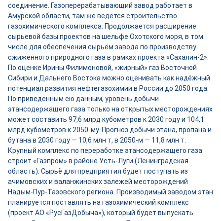
соединение. Газоперерабатывающий завод работает в
Амурской области, там же ведётся строительство
газохимического комплекса. Продолжается расширение
сырьевой базы проектов на шельфе Охотского моря, в том
числе для обеспечения сырьём завода по производству
сжиженного природного газа в рамках проекта «Сахалин-2».
По оценке Ирины Филимоновой, «жирный» газ Восточной
Сибири и Дальнего Востока можно оценивать как надёжный
потенциал развития нефтегазохимии в России до 2050 года.
По приведённым ею данным, уровень добычи
этансодержащего газа только на открытых месторождениях
может составить 97,6 млрд кубометров к 2030 году и 104,1
млрд кубометров к 2050-му. Прогноз добычи этана, пропана и
бутана в 2030 году — 10,6 млн т, в 2050-м — 11,8 млн т.
Крупный комплекс по переработке этансодержащего газа
строит «Газпром» в районе Усть-Луги (Ленинградская
область). Сырьё для предприятия будет поступать из
ачимовских и валанжинских залежей месторождений
Надым-Пур-Тазовского региона. Производимый заводом этан
планируется поставлять на газохимический комплекс
(проект АО «РусГазДобыча»), который будет выпускать