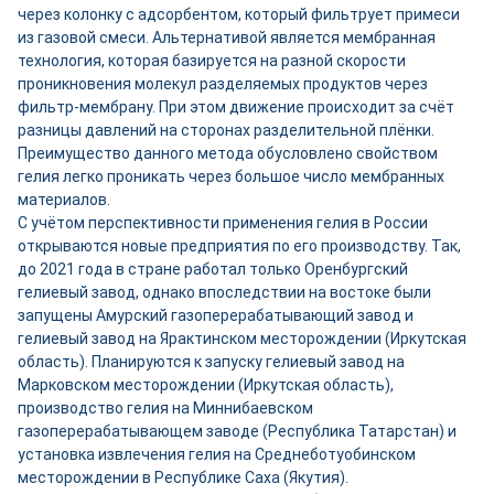
через колонку с адсорбентом, который фильтрует примеси
из газовой смеси. Альтернативой является мембранная
технология, которая базируется на разной скорости
проникновения молекул разделяемых продуктов через
фильтр-мембрану. При этом движение происходит за счёт
разницы давлений на сторонах разделительной плёнки.
Преимущество данного метода обусловлено свойством
гелия легко проникать через большое число мембранных
материалов.
С учётом перспективности применения гелия в России
открываются новые предприятия по его производству. Так,
до 2021 года в стране работал только Оренбургский
гелиевый завод, однако впоследствии на востоке были
запущены Амурский газоперерабатывающий завод и
гелиевый завод на Ярактинском месторождении (Иркутская
область). Планируются к запуску гелиевый завод на
Марковском месторождении (Иркутская область),
производство гелия на Миннибаевском
газоперерабатывающем заводе (Республика Татарстан) и
установка извлечения гелия на Среднеботуобинском
месторождении в Республике Саха (Якутия).