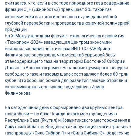
считается, что, если в составе природного газа содержание
фракций С
+ («жирность») превышает 3%, такой газ
2
экономически выгодно использовать для дальнейшей
глубокой переработки и производства конечной полимерной
продукции.
На XI Международном форуме технологического развития
«Технопром-2024» заведующая Центром экономики
недропользования нефти и газа ИНГГ СО РАН Ирина
Филимонова рассказала, что масштаб сырьевой базы
этансодержащего газа на территории Восточной Сибири и
Дальнего Востока огромен. Начальные суммарные ресурсы
свободного газа и газовых шапок составляют более 60 трлн
кубов. Это хорошая основа для развития газовой отрасли и
экономики данных регионов, подчеркнула Ирина
Филимонова.
На сегодняшний день сформировано два крупных центра
газодобычи — на базе Чаяндинского месторождения в
Республике Саха (Якутия) и Ковыктинского месторождения в
Иркутской области. Введены в эксплуатацию магистральные
газопроводы «Сила Сибири-1» и «Сила Сибири-3», ведётся их