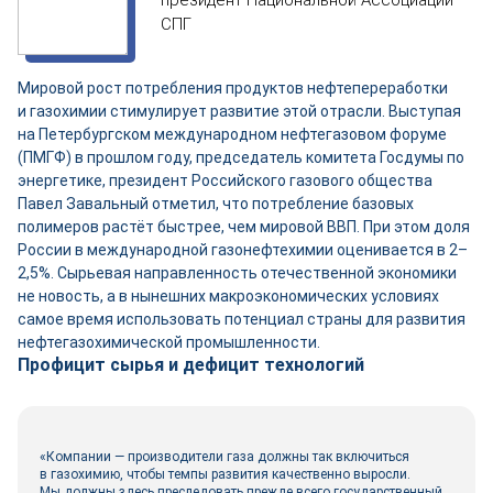
президент Национальной Ассоциации
СПГ
Мировой рост потребления продуктов нефтепереработки
и газохимии стимулирует развитие этой отрасли. Выступая
на Петербургском международном нефтегазовом форуме
(ПМГФ) в прошлом году, председатель комитета Госдумы по
энергетике, президент Российского газового общества
Павел Завальный отметил, что потребление базовых
полимеров растёт быстрее, чем мировой ВВП. При этом доля
России в международной газонефтехимии оценивается в 2–
2,5%. Сырьевая направленность отечественной экономики
не новость, а в нынешних макроэкономических условиях
самое время использовать потенциал страны для развития
нефтегазохимической промышленности.
Профицит сырья и дефицит технологий
«Компании — производители газа должны так включиться
в газохимию, чтобы темпы развития качественно выросли.
Мы должны здесь преследовать прежде всего государственный