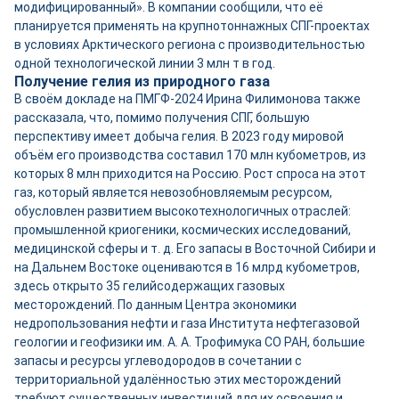
модифицированный». В компании сообщили, что её
планируется применять на крупнотоннажных СПГ-проектах
в условиях Арктического региона с производительностью
одной технологической линии 3 млн т в год.
Получение гелия из природного газа
В своём докладе на ПМГФ-2024 Ирина Филимонова также
рассказала, что, помимо получения СПГ, большую
перспективу имеет добыча гелия. В 2023 году мировой
объём его производства составил 170 млн кубометров, из
которых 8 млн приходится на Россию. Рост спроса на этот
газ, который является невозобновляемым ресурсом,
обусловлен развитием высокотехнологичных отраслей:
промышленной криогеники, космических исследований,
медицинской сферы и т. д. Его запасы в Восточной Сибири и
на Дальнем Востоке оцениваются в 16 млрд кубометров,
здесь открыто 35 гелийсодержащих газовых
месторождений. По данным Центра экономики
недропользования нефти и газа Института нефтегазовой
геологии и геофизики им. А. А. Трофимука СО РАН, большие
запасы и ресурсы углеводородов в сочетании с
территориальной удалённостью этих месторождений
требуют существенных инвестиций для их освоения и